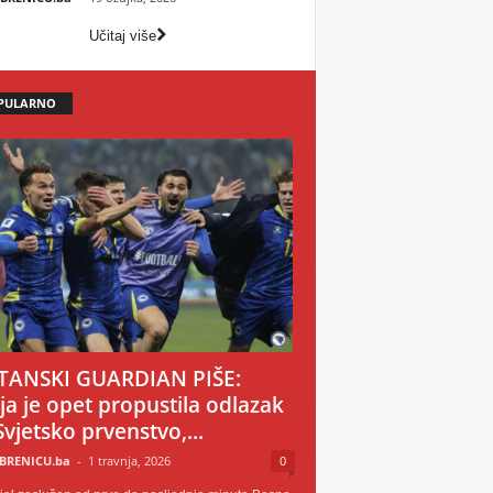
Učitaj više
PULARNO
TANSKI GUARDIAN PIŠE:
ija je opet propustila odlazak
Svjetsko prvenstvo,...
BRENICU.ba
-
1 travnja, 2026
0