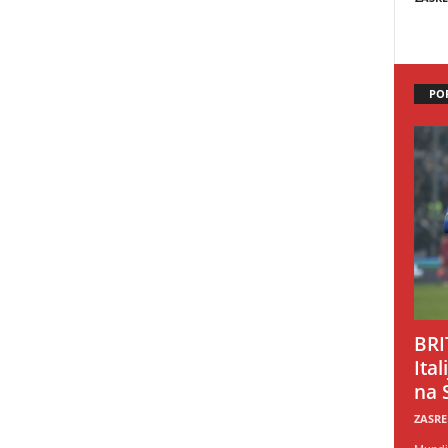
PO
BRI
Ital
na 
ZASRE