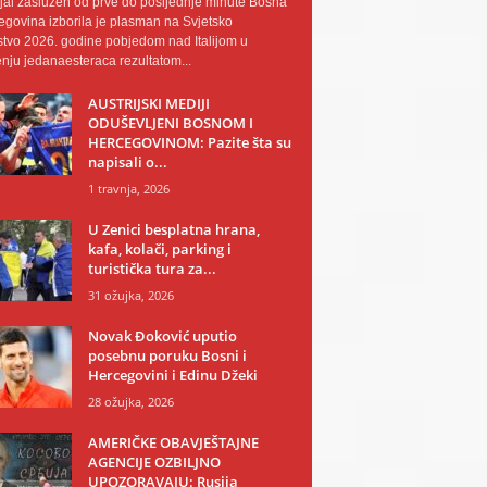
al zaslužen od prve do posljednje minute Bosna
egovina izborila je plasman na Svjetsko
tvo 2026. godine pobjedom nad Italijom u
nju jedanaesteraca rezultatom...
AUSTRIJSKI MEDIJI
ODUŠEVLJENI BOSNOM I
HERCEGOVINOM: Pazite šta su
napisali o...
1 travnja, 2026
U Zenici besplatna hrana,
kafa, kolači, parking i
turistička tura za...
31 ožujka, 2026
Novak Đoković uputio
posebnu poruku Bosni i
Hercegovini i Edinu Džeki
28 ožujka, 2026
AMERIČKE OBAVJEŠTAJNE
AGENCIJE OZBILJNO
UPOZORAVAJU: Rusija