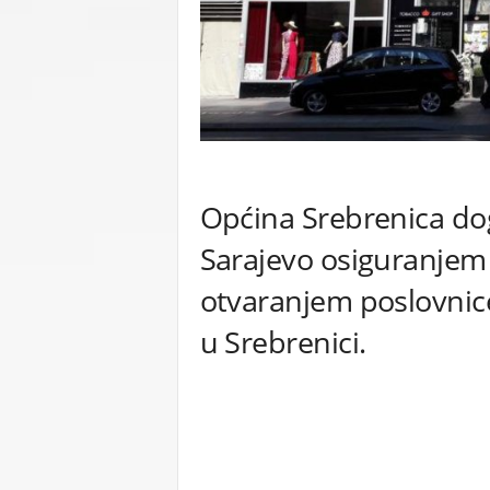
C
U
Općina Srebrenica dog
Sarajevo osiguranjem d
otvaranjem poslovnic
u Srebrenici.