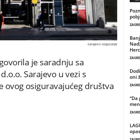
Pozn
pobj
ZASRE
Banj
Nadž
sarajevo osiguranje
Herc
ZASRE
ovorila je saradnju sa
Dodi
.o.o. Sarajevo u vezi s
oni 
e ovog osiguravajućeg društva
ZASRE
“Da 
mene
ZASRE
LAG
opas
ZASRE