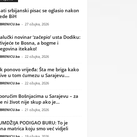
ati srbijanski pisac se oglasio nakon
ede BiH
BRENICU.ba
-
27 ožujka, 2026
alučki novinar ‘začepio’ usta Dodiku:
ivjeće te Bosna, a bogme i
egovina itekako!
BRENICU.ba
-
22 ožujka, 2026
k ponovo vrijeđa: Šta me briga kako
žive u tom ćumezu u Sarajevu....
BRENICU.ba
-
22 ožujka, 2026
poručim Bošnjacima u Sarajevu – za
 ni život nije skup ako je...
BRENICU.ba
-
21 ožujka, 2026
UMDŽIJA PODIGAO BURU: To je
na matrica koju smo već vidjeli
BRENICU.ba
-
19 ožujka, 2026