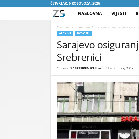
ČETVRTAK, 6 KOLOVOZA, 2026
NASLOVNA
VIJESTI
B
Z
A
Naslovnica
Archive
Sarajevo osiguranje otvara p
ARCHIVE
NOVOSTI
Sarajevo osiguranj
S
Srebrenici
R
E
Objavio
ZASREBRENICU.ba
-
23 kolovoza, 2017
B
R
E
N
I