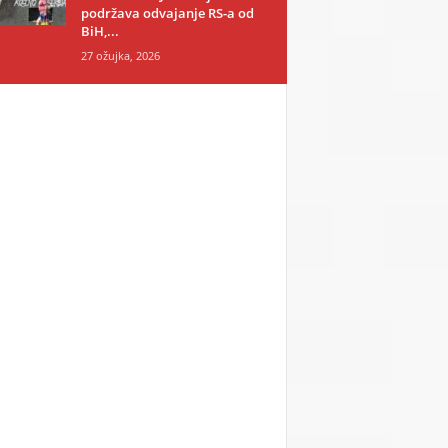
podržava odvajanje RS-a od
BiH,...
27 ožujka, 2026