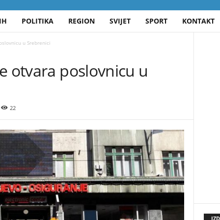
IH
POLITIKA
REGION
SVIJET
SPORT
KONTAKT
oslovnicu u Srebrenici
e otvara poslovnicu u
22
IZ