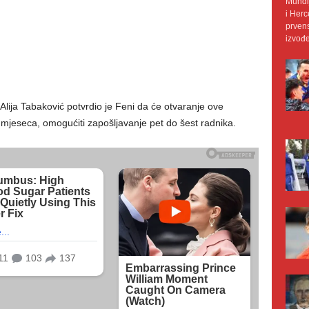
Mundij
i Herc
prvens
izvođe
lija Tabaković potvrdio je Feni da će otvaranje ove
mjeseca, omogućiti zapošljavanje pet do šest radnika.