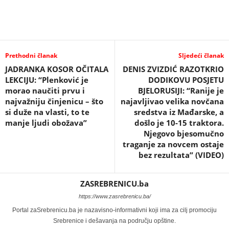
Prethodni članak
Sljedeći članak
JADRANKA KOSOR OČITALA
DENIS ZVIZDIĆ RAZOTKRIO
LEKCIJU: “Plenković je
DODIKOVU POSJETU
morao naučiti prvu i
BJELORUSIJI: “Ranije je
najvažniju činjenicu – što
najavljivao velika novčana
si duže na vlasti, to te
sredstva iz Mađarske, a
manje ljudi obožava”
došlo je 10-15 traktora.
Njegovo bjesomučno
traganje za novcem ostaje
bez rezultata” (VIDEO)
ZASREBRENICU.ba
https://www.zasrebrenicu.ba/
Portal zaSrebrenicu.ba je nazavisno-informativni koji ima za cilj promociju
Srebrenice i dešavanja na području opštine.