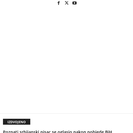
IZDVOJENO
Poznati srbijanski pisac se oglasio nakon pobjede BiH