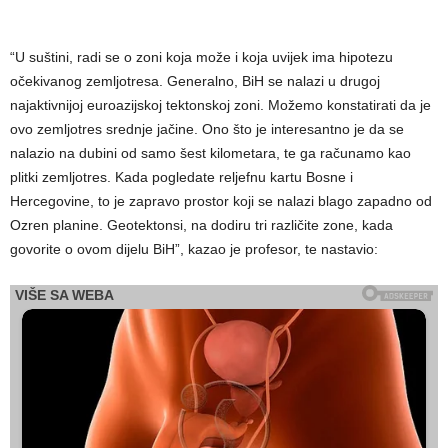
“U suštini, radi se o zoni koja može i koja uvijek ima hipotezu
očekivanog zemljotresa. Generalno, BiH se nalazi u drugoj
najaktivnijoj euroazijskoj tektonskoj zoni. Možemo konstatirati da je
ovo zemljotres srednje jačine. Ono što je interesantno je da se
nalazio na dubini od samo šest kilometara, te ga računamo kao
plitki zemljotres. Kada pogledate reljefnu kartu Bosne i
Hercegovine, to je zapravo prostor koji se nalazi blago zapadno od
Ozren planine. Geotektonsi, na dodiru tri različite zone, kada
govorite o ovom dijelu BiH”, kazao je profesor, te nastavio: