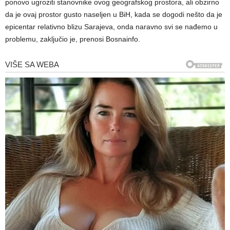
ponovo ugroziti stanovnike ovog geografskog prostora, ali obzirno
da je ovaj prostor gusto naseljen u BiH, kada se dogodi nešto da je
epicentar relativno blizu Sarajeva, onda naravno svi se nađemo u
problemu, zaključio je, prenosi Bosnainfo.