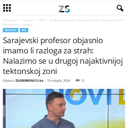
Naslovnica
Novosti
BiH
Sarajevski profesor objasnio imamo li razloga za strah:
Nalazimo se u drugoj...
NOVOSTI
BIH
Sarajevski profesor objasnio
imamo li razloga za strah:
Nalazimo se u drugoj najaktivnijoj
tektonskoj zoni
Objavio
ZASREBRENICU.ba
-
19 veljače, 2024
12