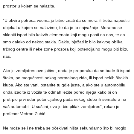
prostor u kojem se nalazite.
“U okviru potresa veoma je bitno znati da se mora ili treba napustiti
objekat u kojem se nalazimo, te da je to najvažnije. Moramo se
skloniti ispod bilo kakvih elemenata koji mogu pasti na nas, te da
smo daleko od nekog stakla. Dakle, bježati iz bilo kakvog oblika
tržnog centra ili neke zone prozora koji potencijalno mogu biti blizu
nas.
Ako je zemljotres ove jačine, onda je preporuka da se bude ili ispod
štoka, po mogućnosti nekog normalnog zida, ili ispod nekih širokih
klupa. Ako ste vani, ostanite tu gdje jeste, a ako ste u automobilu,
onda izađite iz vozila te odmah lezite pored njega kako bi on
pretrpio prvi udar potencijalnog pada nekog stuba ili semafora na
vaš automobil. U suštini, ovo je bio plitak zemljotres”, rekao je
profesor Vedran Zubić.
Ne može se i ne treba se očekivati ništa sekundarno što bi moglo