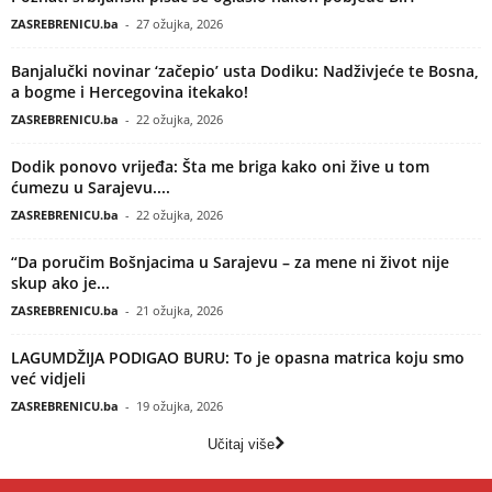
ZASREBRENICU.ba
-
27 ožujka, 2026
Banjalučki novinar ‘začepio’ usta Dodiku: Nadživjeće te Bosna,
a bogme i Hercegovina itekako!
ZASREBRENICU.ba
-
22 ožujka, 2026
Dodik ponovo vrijeđa: Šta me briga kako oni žive u tom
ćumezu u Sarajevu....
ZASREBRENICU.ba
-
22 ožujka, 2026
“Da poručim Bošnjacima u Sarajevu – za mene ni život nije
skup ako je...
ZASREBRENICU.ba
-
21 ožujka, 2026
LAGUMDŽIJA PODIGAO BURU: To je opasna matrica koju smo
već vidjeli
ZASREBRENICU.ba
-
19 ožujka, 2026
Učitaj više