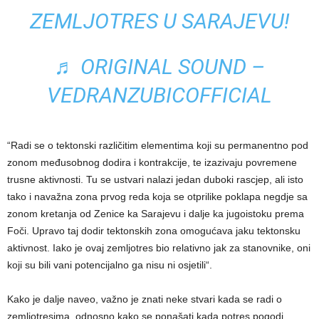
ZEMLJOTRES U SARAJEVU!
♬ ORIGINAL SOUND –
VEDRANZUBICOFFICIAL
“Radi se o tektonski različitim elementima koji su permanentno pod
zonom međusobnog dodira i kontrakcije, te izazivaju povremene
trusne aktivnosti. Tu se ustvari nalazi jedan duboki rascjep, ali isto
tako i navažna zona prvog reda koja se otprilike poklapa negdje sa
zonom kretanja od Zenice ka Sarajevu i dalje ka jugoistoku prema
Foči. Upravo taj dodir tektonskih zona omogućava jaku tektonsku
aktivnost. Iako je ovaj zemljotres bio relativno jak za stanovnike, oni
koji su bili vani potencijalno ga nisu ni osjetili“.
Kako je dalje naveo, važno je znati neke stvari kada se radi o
zemljotresima, odnosno kako se ponašati kada potres pogodi