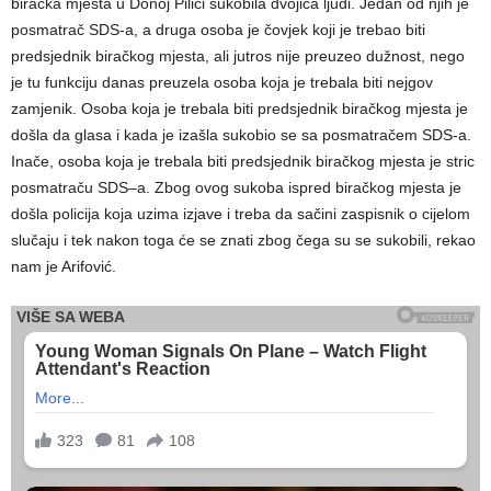
biračka mjesta u Donoj Pilici sukobila dvojica ljudi. Jedan od njih je
posmatrač SDS-a, a druga osoba je čovjek koji je trebao biti
predsjednik biračkog mjesta, ali jutros nije preuzeo dužnost, nego
je tu funkciju danas preuzela osoba koja je trebala biti nejgov
zamjenik. Osoba koja je trebala biti predsjednik biračkog mjesta je
došla da glasa i kada je izašla sukobio se sa posmatračem SDS-a.
Inače, osoba koja je trebala biti predsjednik biračkog mjesta je stric
posmatraču SDS–a. Zbog ovog sukoba ispred biračkog mjesta je
došla policija koja uzima izjave i treba da sačini zaspisnik o cijelom
slučaju i tek nakon toga će se znati zbog čega su se sukobili, rekao
nam je Arifović.