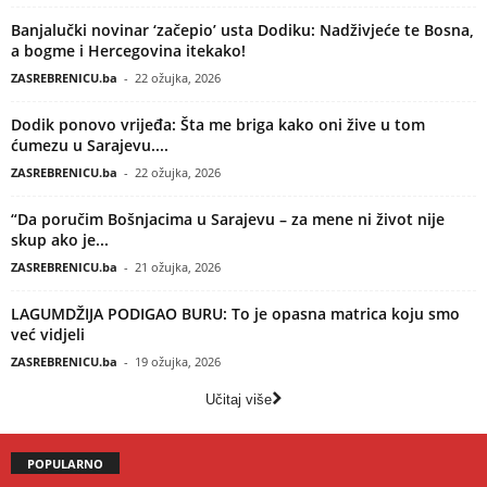
Banjalučki novinar ‘začepio’ usta Dodiku: Nadživjeće te Bosna,
a bogme i Hercegovina itekako!
ZASREBRENICU.ba
-
22 ožujka, 2026
Dodik ponovo vrijeđa: Šta me briga kako oni žive u tom
ćumezu u Sarajevu....
ZASREBRENICU.ba
-
22 ožujka, 2026
“Da poručim Bošnjacima u Sarajevu – za mene ni život nije
skup ako je...
ZASREBRENICU.ba
-
21 ožujka, 2026
LAGUMDŽIJA PODIGAO BURU: To je opasna matrica koju smo
već vidjeli
ZASREBRENICU.ba
-
19 ožujka, 2026
Učitaj više
POPULARNO