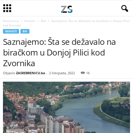
Naslovnica
Novosti
BiH
Saznajemo: Šta se dežavalo na biračkom u Donjoj Pilici
kod Zvornika
NOVOSTI
BIH
Saznajemo: Šta se dežavalo na
biračkom u Donjoj Pilici kod
Zvornika
Objavio
ZASREBRENICU.ba
-
2 listopada, 2022
16