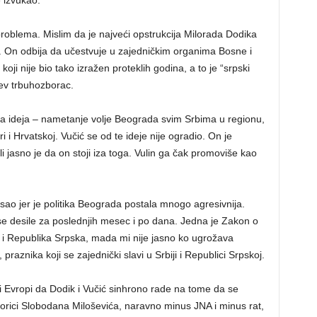
blema. Mislim da je najveći opstrukcija Milorada Dodika
. On odbija da učestvuje u zajedničkim organima Bosne i
ji nije bio tako izražen proteklih godina, a to je “srpski
ćev trbuhozborac.
va ideja – nametanje volje Beograda svim Srbima u regionu,
 i Hrvatskoj. Vučić se od te ideje nije ogradio. On je
ali jasno je da on stoji iza toga. Vulin ga čak promoviše kao
sao jer je politika Beograda postala mnogo agresivnija.
se desile za poslednjih mesec i po dana. Jedna je Zakon o
ija i Republika Srpska, mada mi nije jasno ko ugrožava
praznika koji se zajednički slavi u Srbiji i Republici Srpskoj.
 i Evropi da Dodik i Vučić sinhrono rade na tome da se
 retorici Slobodana Miloševića, naravno minus JNA i minus rat,