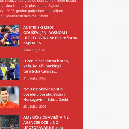
al zaslužen od prve do posljednje minute Bosna
egovina izborila je plasman na Svjetsko
tvo 2026. godine pobjedom nad Italijom u
nju jedanaesteraca rezultatom...
AUSTRIJSKI MEDIJI
ODUŠEVLJENI BOSNOM I
HERCEGOVINOM: Pazite šta su
napisali o...
1 travnja, 2026
U Zenici besplatna hrana,
kafa, kolači, parking i
turistička tura za...
31 ožujka, 2026
Novak Đoković uputio
posebnu poruku Bosni i
Hercegovini i Edinu Džeki
28 ožujka, 2026
AMERIČKE OBAVJEŠTAJNE
AGENCIJE OZBILJNO
UPOZORAVAJU: Rusija