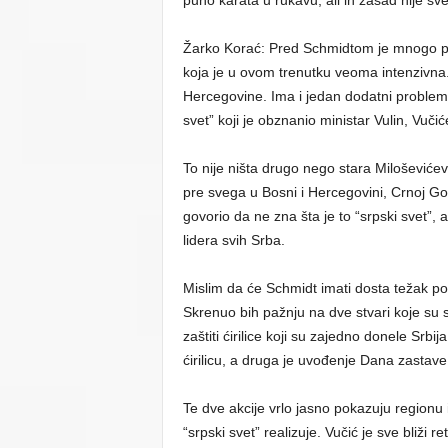
Žarko Korać: Pred Schmidtom je mnogo pro
koja je u ovom trenutku veoma intenzivna
Hercegovine. Ima i jedan dodatni problem ko
svet” koji je obznanio ministar Vulin, Vuči
To nije ništa drugo nego stara Miloševiće
pre svega u Bosni i Hercegovini, Crnoj Gori
govorio da ne zna šta je to “srpski svet”, 
lidera svih Srba.
Mislim da će Schmidt imati dosta težak po
Skrenuo bih pažnju na dve stvari koje su 
zaštiti ćirilice koji su zajedno donele Srb
ćirilicu, a druga je uvođenje Dana zastave, 
Te dve akcije vrlo jasno pokazuju regionu
“srpski svet” realizuje. Vučić je sve bliži