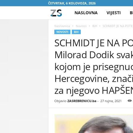
ČETVRTAK, 6 KOLOVOZA, 2026
NASLOVNA
VIJESTI
B
Z
A
Naslovnica
Novosti
BiH
SCHMIDT JE NA POTEZU
NOVOSTI
BIH
SCHMIDT JE NA POT
S
Milorad Dodik sva
R
kojom je prisegnu
E
Hercegovine, znači
B
za njegovo HAPŠEN
R
Objavio
ZASREBRENICU.ba
-
27 rujna, 2021
E
N
I