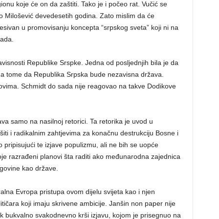
gionu koje će on da zaštiti. Tako je i počeo rat. Vučić se
bio Milošević devedesetih godina. Zato mislim da će
resivan u promovisanju koncepta “srpskog sveta” koji ni na
pada.
visnosti Republike Srspke. Jedna od posljednjih bila je da
i na tome da Republika Srpska bude nezavisna država.
lanovima. Schmidt do sada nije reagovao na takve Dodikove
a samo na nasilnoj retorici. Ta retorika je uvod u
ršiti i radikalnim zahtjevima za konačnu destrukciju Bosne i
pripisujući te izjave populizmu, ali ne bih se uopće
je razrađeni planovi šta raditi ako međunarodna zajednica
egovine kao države.
alna Evropa pristupa ovom dijelu svijeta kao i njen
ičara koji imaju skrivene ambicije. Janšin non paper nije
ik bukvalno svakodnevno krši izjavu, kojom je prisegnuo na