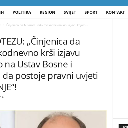
IH
POLITIKA
REGION
SVIJET
SPORT
KONTAKT
: „Činjenica da Milorad Dodik svakodnevno krši izjavu kojom...
EZU: „Činjenica da
kodnevno krši izjavu
o na Ustav Bosne i
 da postoje pravni uvjeti
JE“!
14
IZ