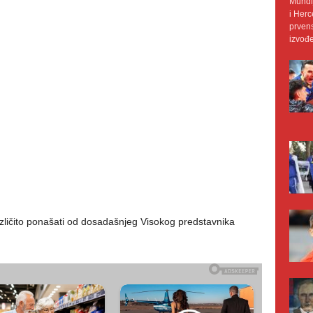
Mundij
i Herc
prvens
izvođe
različito ponašati od dosadašnjeg Visokog predstavnika