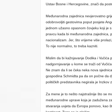
Ustav Bosne i Hercegovine, znači da posto
Međunarodna zajednica nevjerovatno griješ
odobrovoljiti gestovima poput posjete Ange
jednom užasno opasnom čovjeku koji je s 
pravcu kada bi međunarodna zajednica, p
nacionalizam. Jer, što vrijeme više prolazi
To nije normalno, to treba kazniti.
Mislim da bi kažnjavanje Dodika i Vučića p
nadgornjavanje u kome se traži od Vučića 
Ne znam da li se čeka neka nova sjednica V
gospodina Schmidta pa da on počne da dje
političkih predstavnika negirala je Inzkov 
Za mene je to nešto najstrašnije što se m
međunarodne uprave koja je zadužena za B
stvaranja uvjeta da Evropa ponovo, kao š
kontinent. Toga se ja plašim.