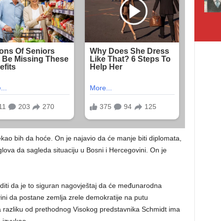
ekao bih da hoće. On je najavio da će manje biti diplomata,
 uglova da sagleda situaciju u Bosni i Hercegovini. On je
iti da je to siguran nagovještaj da će međunarodna
vini da postane zemlja zrele demokratije na putu
 za razliku od prethodnog Visokog predstavnika Schmidt ima
e izvukao.