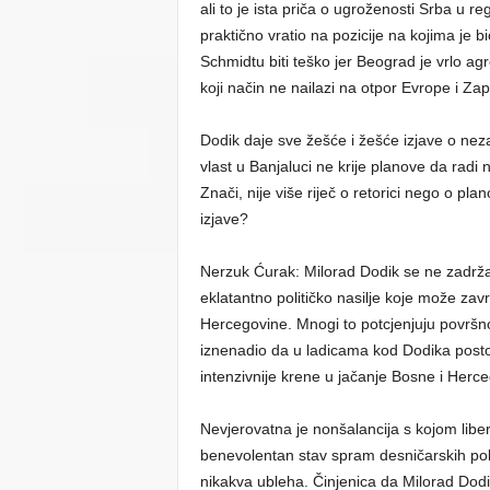
ali to je ista priča o ugroženosti Srba u re
praktično vratio na pozicije na kojima je 
Schmidtu biti teško jer Beograd je vrlo ag
koji način ne nailazi na otpor Evrope i Za
Dodik daje sve žešće i žešće izjave o neza
vlast u Banjaluci ne krije planove da rad
Znači, nije više riječ o retorici nego o p
izjave?
Nerzuk Ćurak: Milorad Dodik se ne zadržav
eklatantno političko nasilje koje može zav
Hercegovine. Mnogi to potcjenjuju površno 
iznenadio da u ladicama kod Dodika posto
intenzivnije krene u jačanje Bosne i Herc
Nevjerovatna je nonšalancija s kojom liber
benevolentan stav spram desničarskih polit
nikakva ubleha. Činjenica da Milorad Dod