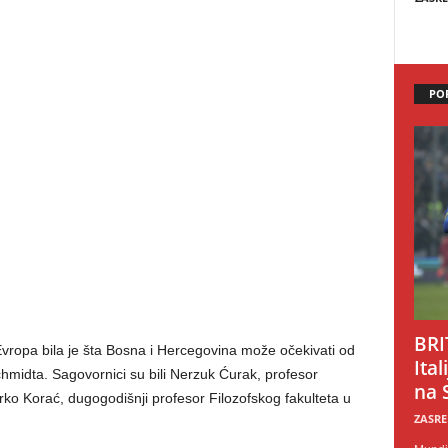
PO
BRI
ropa bila je šta Bosna i Hercegovina može očekivati od
Ital
hmidta. Sagovornici su bili Nerzuk Ćurak, profesor
na 
arko Korać, dugogodišnji profesor Filozofskog fakulteta u
ZASRE