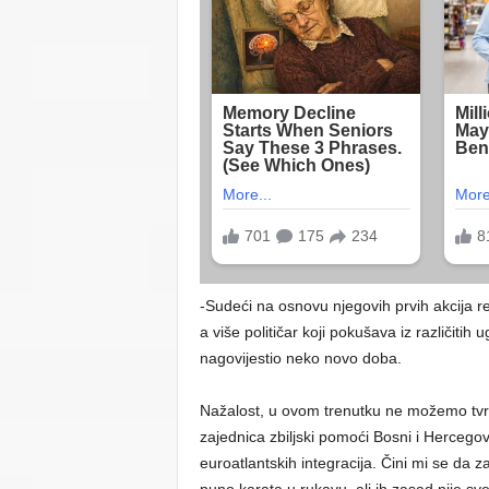
-Sudeći na osnovu njegovih prvih akcija r
a više političar koji pokušava iz različitih
nagovijestio neko novo doba.
Nažalost, u ovom trenutku ne možemo tvrd
zajednica zbiljski pomoći Bosni i Hercego
euroatlantskih integracija. Čini mi se da
puno karata u rukavu, ali ih zasad nije sv