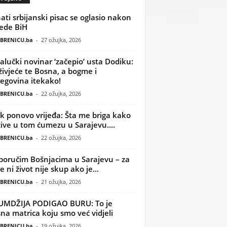
ati srbijanski pisac se oglasio nakon
ede BiH
BRENICU.ba
-
27 ožujka, 2026
alučki novinar ‘začepio’ usta Dodiku:
ivjeće te Bosna, a bogme i
egovina itekako!
BRENICU.ba
-
22 ožujka, 2026
k ponovo vrijeđa: Šta me briga kako
žive u tom ćumezu u Sarajevu....
BRENICU.ba
-
22 ožujka, 2026
poručim Bošnjacima u Sarajevu – za
 ni život nije skup ako je...
BRENICU.ba
-
21 ožujka, 2026
UMDŽIJA PODIGAO BURU: To je
na matrica koju smo već vidjeli
BRENICU.ba
-
19 ožujka, 2026