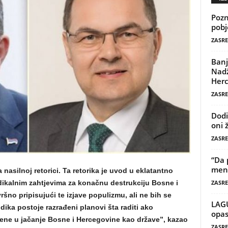
Pozn
pobj
ZASRE
Banj
Nadž
Herc
ZASRE
Dodi
oni 
ZASRE
“Da 
mene
asilnoj retorici. Ta retorika je uvod u eklatantno
radikalnim zahtjevima za konačnu destrukciju Bosne i
ZASRE
šno pripisujući te izjave populizmu, ali ne bih se
LAG
ika postoje razrađeni planovi šta raditi ako
opas
ene u jačanje Bosne i Hercegovine kao države”, kazao
ZASRE