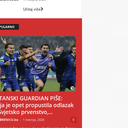
Učitaj više
PULARNO
TANSKI GUARDIAN PIŠE:
ija je opet propustila odlazak
Svjetsko prvenstvo,...
BRENICU.ba
-
1 travnja, 2026
0