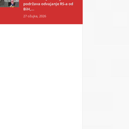
podržava odvajanje RS-a od
BiH,...
27 ožujka, 2026