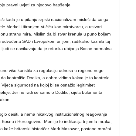
je pravni uvjeti za njegovo hapšenje.
i kada je u pitanju srpski nacionalizam misleći da će ga
le Merkel i titranjem Vučiću kao mirotvorcu, a ustvari
onu stranu mira. Mislim da bi stvar krenula u puno boljem
redvođena SAD i Evropskom unijom, radikalno kaznila taj
, ljudi se navikavaju da je retorika ubijanja Bosne normalna.
uno više koristilo za regulaciju odnosa u regionu nego
da kontroliše Dodika, a dobro vidimo kakva je to kontrola.
ijeća sigurnosti na kojoj bi se osnažio legitimitet
luje. Jer ne radi se samo o Dodiku, cijela bulumenta
zakon.
oglo desiti, a nema nikakvog institucionalnog reagovanja
osnu i Hercegovinu. Meni je to indikacija trijumfa mraka,
to kaže britanski historičar Mark Mazower, postane mračni