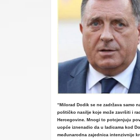
C
U
“Milorad Dodik se ne zadržava samo na n
političko nasilje koje može završiti i 
Hercegovine. Mnogi to potcjenjuju povr
uopće iznenadio da u ladicama kod Dod
međunarodna zajednica intenzivnije kr