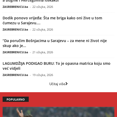
a bogme i Hercegovina itekako!
ZASREBRENICU.ba
-
22 ožujka, 2026
Dodik ponovo vrijeđa: Šta me briga kako oni žive u tom
ćumezu u Sarajevu....
ZASREBRENICU.ba
-
22 ožujka, 2026
“Da poručim Bošnjacima u Sarajevu – za mene ni život nije
skup ako je...
ZASREBRENICU.ba
-
21 ožujka, 2026
LAGUMDŽIJA PODIGAO BURU: To je opasna matrica koju smo
već vidjeli
ZASREBRENICU.ba
-
19 ožujka, 2026
Učitaj više
POPULARNO