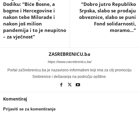
Dodiku: “Biće Bosne, a
“Dobro jutro Republiko
bogme i Hercegovine i
Srpska, slabo se prodaju
nakon tebe Milorade i
obveznice, slabo se puni
nakon još milion
Fond solidarnosti,
pandemija i to je neupitno
moramo…“
– za vječnost”
ZASREBRENICU.ba
https://www.zasrebrenicu.ba/
Portal zaSrebrenicu.ba je nazavisno-informativni koji ima za cilj promociju
Srebrenice i dešavanja na području opštine.
Komentiraj
Prijaviti se za komentiranje