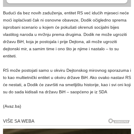
Budući da bez novih zaduženja, entitet RS već idućih mjeseci neće
moći isplaćivati čak ni osnovne obaveze, Dodik očigledno sprema
isprobani scenario u kojem će pokušati okrenuti socijalni bijes
vlastitog naroda u mržnju prema drugima. Dodik ne može ugroziti
državu BiH, koja je postojala i prije Dejtona, ali može ugroziti
dejtonski mir, a samim time i ono što je njime i nastalo – to su
entiteti.
RS može postojati samo u okviru Dejtonskog mirovnog sporazuma i
to kao multietnički entitet u okviru države BiH. Ako ovako nastavi RS
će nestati, a Dodik će završiti na smetljištu historije, kao i svi oni koji
su do sada kidisali na državu BiH – saopćeno je iz SDA
(Avaz.ba)