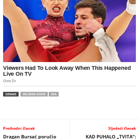
OZNAKE
MILORAD DODIK
SDA
Prethodni članak
Sljedeći članak
Dragan Bursać poručio
KAD PUHALO „TVITA“: