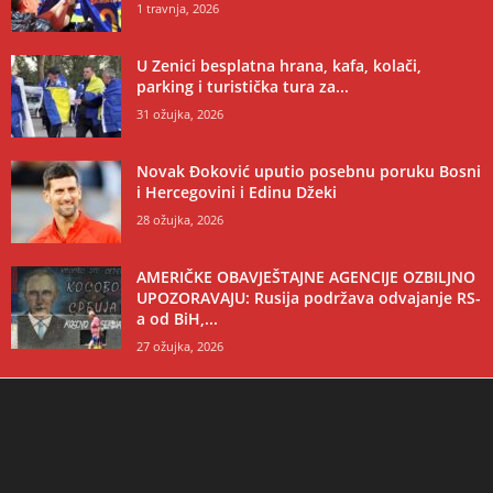
1 travnja, 2026
U Zenici besplatna hrana, kafa, kolači,
parking i turistička tura za...
31 ožujka, 2026
Novak Đoković uputio posebnu poruku Bosni
i Hercegovini i Edinu Džeki
28 ožujka, 2026
AMERIČKE OBAVJEŠTAJNE AGENCIJE OZBILJNO
UPOZORAVAJU: Rusija podržava odvajanje RS-
a od BiH,...
27 ožujka, 2026