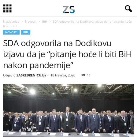
Naslovnica
Novosti
BiH
SDA odgovorila na Dodikovu izjavu da je “pitanje hoće
li biti BiH...
NOVOSTI
BIH
SDA odgovorila na Dodikovu
izjavu da je “pitanje hoće li biti BiH
nakon pandemije”
Objavio
ZASREBRENICU.ba
-
18 travnja, 2020
11