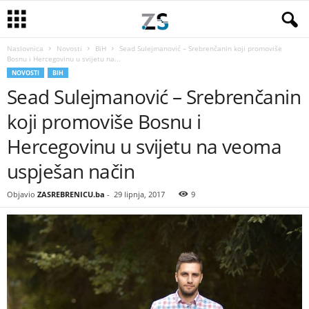
Naslovnica
Novosti
BiH
Sead Sulejmanović – Srebrenčanin koji promoviše
Bosnu i Hercegovinu u svijetu na...
NOVOSTI
BIH
Sead Sulejmanović – Srebrenčanin
koji promoviše Bosnu i
Hercegovinu u svijetu na veoma
uspješan način
Objavio
ZASREBRENICU.ba
-
29 lipnja, 2017
9