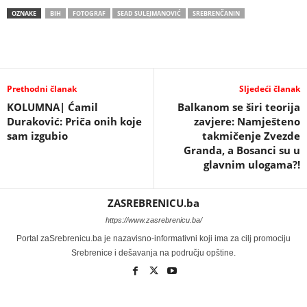
OZNAKE
BIH
FOTOGRAF
SEAD SULEJMANOVIĆ
SREBRENČANIN
Prethodni članak
Sljedeći članak
KOLUMNA| Ćamil
Balkanom se širi teorija
Duraković: Priča onih koje
zavjere: Namješteno
sam izgubio
takmičenje Zvezde
Granda, a Bosanci su u
glavnim ulogama?!
ZASREBRENICU.ba
https://www.zasrebrenicu.ba/
Portal zaSrebrenicu.ba je nazavisno-informativni koji ima za cilj promociju
Srebrenice i dešavanja na području opštine.