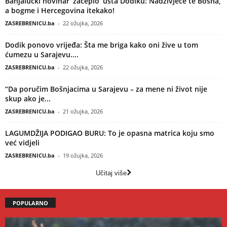
Banjalučki novinar ‘začepio’ usta Dodiku: Nadživjeće te Bosna,
a bogme i Hercegovina itekako!
ZASREBRENICU.ba
-
22 ožujka, 2026
Dodik ponovo vrijeđa: Šta me briga kako oni žive u tom
ćumezu u Sarajevu....
ZASREBRENICU.ba
-
22 ožujka, 2026
“Da poručim Bošnjacima u Sarajevu – za mene ni život nije
skup ako je...
ZASREBRENICU.ba
-
21 ožujka, 2026
LAGUMDŽIJA PODIGAO BURU: To je opasna matrica koju smo
već vidjeli
ZASREBRENICU.ba
-
19 ožujka, 2026
Učitaj više
POPULARNO