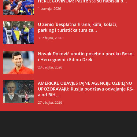
HERCEGOVINOM: Pazite šta su napisali o...
1 travnja, 2026
U Zenici besplatna hrana, kafa, kolači,
parking i turistička tura za...
31 ožujka, 2026
Novak Đoković uputio posebnu poruku Bosni
i Hercegovini i Edinu Džeki
28 ožujka, 2026
AMERIČKE OBAVJEŠTAJNE AGENCIJE OZBILJNO
UPOZORAVAJU: Rusija podržava odvajanje RS-
a od BiH,...
27 ožujka, 2026