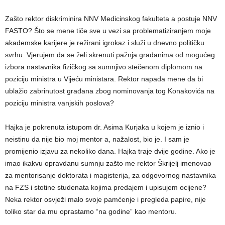
Zašto rektor diskriminira NNV Medicinskog fakulteta a postuje NNV
FASTO? Što se mene tiče sve u vezi sa problematiziranjem moje
akademske karijere je režirani igrokaz i služi u dnevno političku
svrhu. Vjerujem da se želi skrenuti pažnja građanima od mogućeg
izbora nastavnika fizičkog sa sumnjivo stečenom diplomom na
poziciju ministra u Vijeću ministara. Rektor napada mene da bi
ublažio zabrinutost građana zbog nominovanja tog Konakovića na
poziciju ministra vanjskih poslova?
Hajka je pokrenuta istupom dr. Asima Kurjaka u kojem je iznio i
neistinu da nije bio moj mentor a, nažalost, bio je. I sam je
promijenio izjavu za nekoliko dana. Hajka traje dvije godine. Ako je
imao ikakvu opravdanu sumnju zašto me rektor Škrijelj imenovao
za mentorisanje doktorata i magisterija, za odgovornog nastavnika
na FZS i stotine studenata kojima predajem i upisujem ocijene?
Neka rektor osvježi malo svoje pamćenje i pregleda papire, nije
toliko star da mu oprastamo “na godine” kao mentoru.