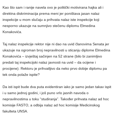
Kao što sam i ranije navela ovo je politički motivirana hajka ali i
direktna diskriminacija prema meni jer poništava jasan nalaz
inspekcije u mom slučaju a prihvata nalaz iste inspekcije koji
nesporno ukazuje na sumnjivo stečenu diplomu Elmedina
Konakovića.
Taj nalaz inspekcije rektor nije ni dao na uvid članovima Senata jer
ukazuje na ogroman broj nepravilnosti u sticanju diplome Elmedina
Konakovića – izvještaj sačinjen na 52 strane (bilo bi zanimljivo
predati taj inspekcijski nalaz javnosti na uvid – da ocijene i
procijene). Rektoru je prihvatljivo da neko prvo dobije diplomu pa
tek onda polaže ispite?
Da isti ispit bude dva puta evidentiran iako je samo jedan takav ispit
i u samo jednoj godini, i još puno vrlo jasnih navoda o
nepravilnostima u toku “studiranja”. Također prihvata nalaz ad hoc
komisije FASTO, a odbija nalaz ad hoc komisije Medicinskog
fakulteta UNSA.