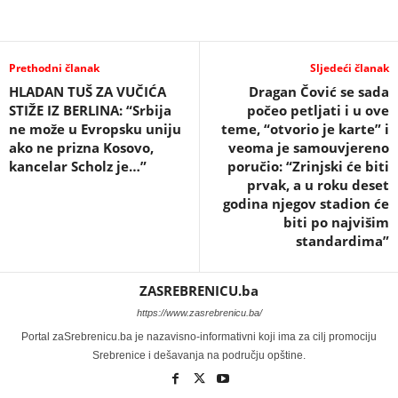
Prethodni članak
Sljedeći članak
HLADAN TUŠ ZA VUČIĆA
Dragan Čović se sada
STIŽE IZ BERLINA: “Srbija
počeo petljati i u ove
ne može u Evropsku uniju
teme, “otvorio je karte” i
ako ne prizna Kosovo,
veoma je samouvjereno
kancelar Scholz je…”
poručio: “Zrinjski će biti
prvak, a u roku deset
godina njegov stadion će
biti po najvišim
standardima”
ZASREBRENICU.ba
https://www.zasrebrenicu.ba/
Portal zaSrebrenicu.ba je nazavisno-informativni koji ima za cilj promociju
Srebrenice i dešavanja na području opštine.