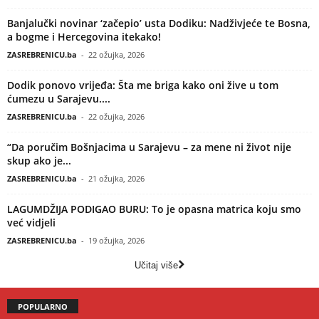
Banjalučki novinar ‘začepio’ usta Dodiku: Nadživjeće te Bosna,
a bogme i Hercegovina itekako!
ZASREBRENICU.ba
-
22 ožujka, 2026
Dodik ponovo vrijeđa: Šta me briga kako oni žive u tom
ćumezu u Sarajevu....
ZASREBRENICU.ba
-
22 ožujka, 2026
“Da poručim Bošnjacima u Sarajevu – za mene ni život nije
skup ako je...
ZASREBRENICU.ba
-
21 ožujka, 2026
LAGUMDŽIJA PODIGAO BURU: To je opasna matrica koju smo
već vidjeli
ZASREBRENICU.ba
-
19 ožujka, 2026
Učitaj više
POPULARNO