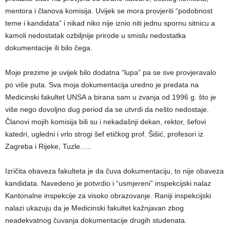
mentora i članova komisija. Uvijek se mora provjeriti “podobnost
teme i kandidata” i nikad niko nije iznio niti jednu spornu sitnicu a
kamoli nedostatak ozbiljnije prirode u smislu nedostatka
dokumentacije ili bilo čega.
Moje prezime je uvijek bilo dodatna “lupa” pa se sve provjeravalo
po više puta. Sva moja dokumentacija uredno je predata na
Medicinski fakultet UNSA a birana sam u zvanja od 1996 g. što je
više nego dovoljno dug period da se utvrdi da nešto nedostaje.
Članovi mojih komisija bili su i nekadašnji dekan, rektor, šefovi
katedri, ugledni i vrlo strogi šef etičkog prof. Šišić, profesori iz
Zagreba i Rijeke, Tuzle…..
Izričita obaveza fakulteta je da čuva dokumentaciju, to nije obaveza
kandidata. Navedeno je potvrdio i “usmjereni” inspekcijski nalaz
Kantonalne inspekcije za visoko obrazovanje. Raniji inspekcijski
nalazi ukazuju da je Medicinski fakultet kažnjavan zbog
neadekvatnog čuvanja dokumentacije drugih studenata.