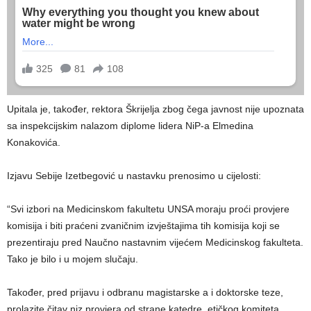
Upitala je, također, rektora Škrijelja zbog čega javnost nije upoznata
sa inspekcijskim nalazom diplome lidera NiP-a Elmedina
Konakovića.
Izjavu Sebije Izetbegović u nastavku prenosimo u cijelosti:
“Svi izbori na Medicinskom fakultetu UNSA moraju proći provjere
komisija i biti praćeni zvaničnim izvještajima tih komisija koji se
prezentiraju pred Naučno nastavnim vijećem Medicinskog fakulteta.
Tako je bilo i u mojem slučaju.
Također, pred prijavu i odbranu magistarske a i doktorske teze,
prolazite čitav niz provjera od strane katedre, etičkog komiteta,