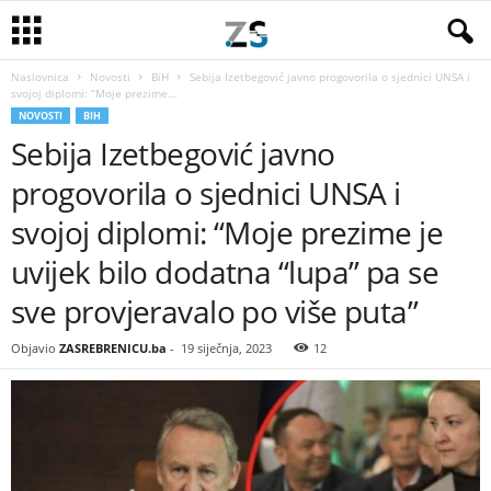
Naslovnica
Novosti
BiH
Sebija Izetbegović javno progovorila o sjednici UNSA i
svojoj diplomi: “Moje prezime...
NOVOSTI
BIH
Sebija Izetbegović javno
progovorila o sjednici UNSA i
svojoj diplomi: “Moje prezime je
uvijek bilo dodatna “lupa” pa se
sve provjeravalo po više puta”
Objavio
ZASREBRENICU.ba
-
19 siječnja, 2023
12