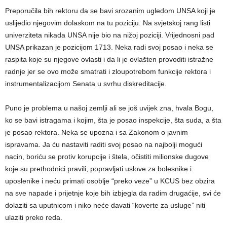
Preporučila bih rektoru da se bavi srozanim ugledom UNSA koji je
uslijedio njegovim dolaskom na tu poziciju. Na svjetskoj rang listi
univerziteta nikada UNSA nije bio na nižoj poziciji. Vrijednosni pad
UNSA prikazan je pozicijom 1713. Neka radi svoj posao i neka se
raspita koje su njegove ovlasti i da li je ovlašten provoditi istražne
radnje jer se ovo može smatrati i zloupotrebom funkcije rektora i
instrumentalizacijom Senata u svrhu diskreditacije.
Puno je problema u našoj zemlji ali se još uvijek zna, hvala Bogu,
ko se bavi istragama i kojim, šta je posao inspekcije, šta suda, a šta
je posao rektora. Neka se upozna i sa Zakonom o javnim
ispravama. Ja ću nastaviti raditi svoj posao na najbolji mogući
nacin, boriću se protiv korupcije i štela, očistiti milionske dugove
koje su prethodnici pravili, popravljati uslove za bolesnike i
uposlenike i neću primati osoblje “preko veze” u KCUS bez obzira
na sve napade i prijetnje koje bih izbjegla da radim drugaćije, svi će
dolaziti sa uputnicom i niko neće davati “koverte za usluge” niti
ulaziti preko reda.