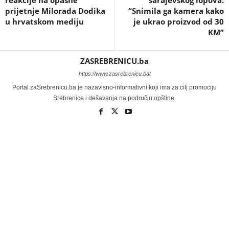
reakcije na opasne
sarajevskog lopova:
prijetnje Milorada Dodika
“Snimila ga kamera kako
u hrvatskom mediju
je ukrao proizvod od 30
KM”
ZASREBRENICU.ba
https://www.zasrebrenicu.ba/
Portal zaSrebrenicu.ba je nazavisno-informativni koji ima za cilj promociju
Srebrenice i dešavanja na području opštine.