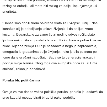
Zabilježili smo malu pobjedu, istaknuo je i dodao, i to ne smije biti
razlog za euforiju, ali mora biti razlog za dalje i ispunjavanje 14
prioriteta.
“Danas smo dobili širom otvorena vrata za Evropsku uniju. Naš
konačan cilj je poboljšanje uslova življenja, i da se ljudi vrate
kućama. Bugarska je za samo četiri godine udvostručila plate
ljudima nakon što su postali članica EU i što koriste prilike koje se
nude. Nijedna zemlja EU nije nazadovala nego je napredovala,
omogućila je građanima bolje življenje. Irska je bila poznata po
tome da je građani napuštaju. Sada se tu generacije vraćaju i
počinju svoje biznise, zbog toga ova evropska priča za BiH ima
smisao”, rekao je Konaković.
Poruka bh. političarima
Ovo je za sve danas važna politička poruka, poručio je, dodavši da,
prvo kada bi mogao birati birao bi paket podrške.