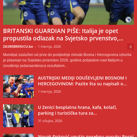
BRITANSKI GUARDIAN PIŠE: Italija je opet
propustila odlazak na Svjetsko prvenstvo,...
ZASREBRENICU.ba
-
1 travnja, 2026
0
Mundijal zaslužen od prve do posljednje minute Bosna i Hercegovina izborila
je plasman na Svjetsko prvenstvo 2026. godine pobjedom nad Italijom u
izvođenju jedanaesteraca rezultatom...
AUSTRIJSKI MEDIJI ODUŠEVLJENI BOSNOM I
HERCEGOVINOM: Pazite šta su napisali o...
1 travnja, 2026
U Zenici besplatna hrana, kafa, kolači,
parking i turistička tura za...
31 ožujka, 2026
Novak Đoković uputio posebnu poruku Bosni