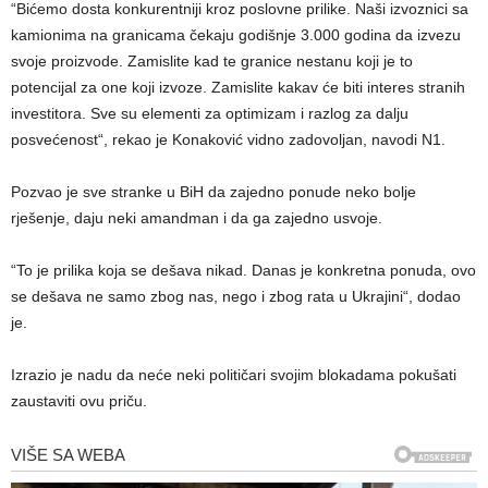
“Bićemo dosta konkurentniji kroz poslovne prilike. Naši izvoznici sa
kamionima na granicama čekaju godišnje 3.000 godina da izvezu
svoje proizvode. Zamislite kad te granice nestanu koji je to
potencijal za one koji izvoze. Zamislite kakav će biti interes stranih
investitora. Sve su elementi za optimizam i razlog za dalju
posvećenost“, rekao je Konaković vidno zadovoljan, navodi N1.
Pozvao je sve stranke u BiH da zajedno ponude neko bolje
rješenje, daju neki amandman i da ga zajedno usvoje.
“To je prilika koja se dešava nikad. Danas je konkretna ponuda, ovo
se dešava ne samo zbog nas, nego i zbog rata u Ukrajini“, dodao
je.
Izrazio je nadu da neće neki političari svojim blokadama pokušati
zaustaviti ovu priču.