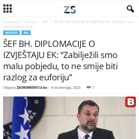
Naslovnica
Novosti
BiH
ŠEF BH. DIPLOMACIJE O IZVJEŠTAJU EK: “Zabilježili smo
malu pobjedu, to ne...
NOVOSTI
BIH
ŠEF BH. DIPLOMACIJE O
IZVJEŠTAJU EK: “Zabilježili smo
malu pobjedu, to ne smije biti
razlog za euforiju”
Objavio
ZASREBRENICU.ba
-
8 studenoga, 2023
7