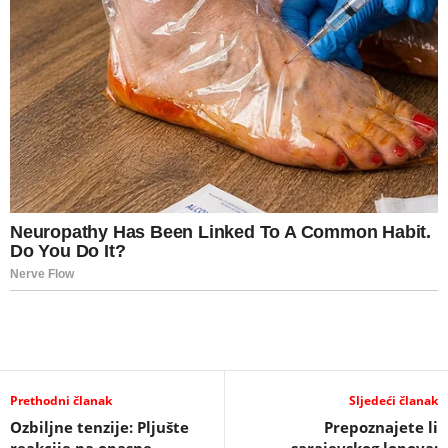
Prethodni članak
Sljedeći članak
Ozbiljne tenzije: Pljušte
Prepoznajete li