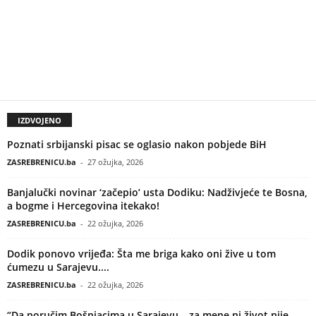
IZDVOJENO
Poznati srbijanski pisac se oglasio nakon pobjede BiH
ZASREBRENICU.ba
-
27 ožujka, 2026
Banjalučki novinar ‘začepio’ usta Dodiku: Nadživjeće te Bosna,
a bogme i Hercegovina itekako!
ZASREBRENICU.ba
-
22 ožujka, 2026
Dodik ponovo vrijeđa: Šta me briga kako oni žive u tom
ćumezu u Sarajevu....
ZASREBRENICU.ba
-
22 ožujka, 2026
“Da poručim Bošnjacima u Sarajevu – za mene ni život nije