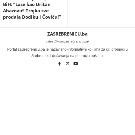
BiH: “Laže kao Dritan
Abazović! Trojka sve
prodala Dodiku i Čoviću!”
ZASREBRENICU.ba
https://www.zasrebrenicu.ba/
Portal zaSrebrenicu.ba je nazavisno-informativni koji ima za cilj promociju
Srebrenice i dešavanja na području opštine.