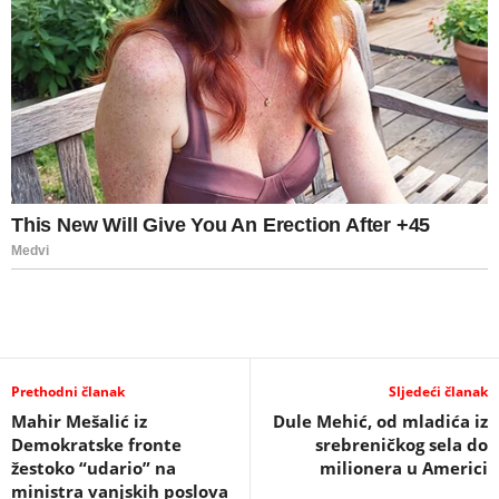
Prethodni članak
Sljedeći članak
Mahir Mešalić iz
Dule Mehić, od mladića iz
Demokratske fronte
srebreničkog sela do
žestoko “udario” na
milionera u Americi
ministra vanjskih poslova