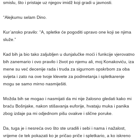
smislu, što i pristaje uz njegov imidž koji gradi u javnosti.
“Alejkumu selam Dino.
Kur’ansko pravilo: “A, spletke će pogoditi upravo one koji se njima
služe.”
Kad bih ja bio tako zaljubljen u dunjalučke moći i funkcije vjerovatno
bih zanemario i ovo pravilo i život po njemu ali, moj Konakoviću, iza
mene su već decenije rada i truda za sigurnom opskrbom za oba
svijeta i zato na ove tvoje klevete za podmetanja i spletkarenje
mogu se samo mirno nasmiješiti.
Možda bih se mogao i nasmijati da mi nije žalosno gledati kako mi
braću Bošnjake, nakon stišavanja euforije, hvataju muka i panika
zbog izdaje pa mi odjednom pišu ovakve i slične poruke.
Da, tuga je i nesreća ovo što ste uradili i sebi i nama i nažalost,
vrijeme će tek pokazati ko je pričao priče i spletkario, a ko iskreno