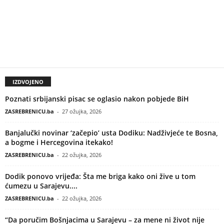
IZDVOJENO
Poznati srbijanski pisac se oglasio nakon pobjede BiH
ZASREBRENICU.ba
-
27 ožujka, 2026
Banjalučki novinar ‘začepio’ usta Dodiku: Nadživjeće te Bosna,
a bogme i Hercegovina itekako!
ZASREBRENICU.ba
-
22 ožujka, 2026
Dodik ponovo vrijeđa: Šta me briga kako oni žive u tom
ćumezu u Sarajevu....
ZASREBRENICU.ba
-
22 ožujka, 2026
“Da poručim Bošnjacima u Sarajevu – za mene ni život nije