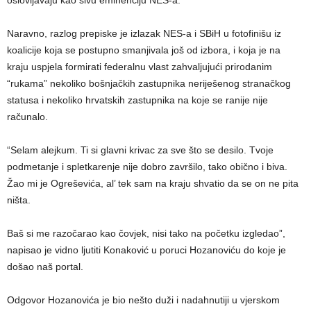
Naravno, razlog prepiske je izlazak NES-a i SBiH u fotofinišu iz
koalicije koja se postupno smanjivala još od izbora, i koja je na
kraju uspjela formirati federalnu vlast zahvaljujući prirodanim
“rukama” nekoliko bošnjačkih zastupnika neriješenog stranačkog
statusa i nekoliko hrvatskih zastupnika na koje se ranije nije
računalo.
“Selam alejkum. Ti si glavni krivac za sve što se desilo. Tvoje
podmetanje i spletkarenje nije dobro završilo, tako obično i biva.
Žao mi je Ogreševića, al’ tek sam na kraju shvatio da se on ne pita
ništa.
Baš si me razočarao kao čovjek, nisi tako na početku izgledao”,
napisao je vidno ljutiti Konaković u poruci Hozanoviću do koje je
došao naš portal.
Odgovor Hozanovića je bio nešto duži i nadahnutiji u vjerskom