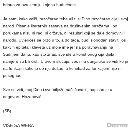
brinuo za ovu zemlju i njenu budućnost.
Ja sam, kako veliš, razočarao tebe ali ti si Dino razočarao cijeli svoj
narod. Pisanje literarnih sastava na društvenim mrežama i po
porukama nisu ni rad, ni država, ni rezultat koji se daje domovini i
narodu. Uvjerićeš se brzo u to, a do tada, budi slobodan staviti još
kakvih epiteta i kleveta uz moje ime jer na poravnavanju na
Sudnjem danu, kao što znaš, sve ide u korist onog čija djela i
namjere su bili čisti. U ovom slučaju, već i na dunjaluku se vidi ko je
na funkciji i kako je do nje došao, a ko nikad za funkcijom nije ni
posegnuo.
Sve se vidi, moj Dino i sve bilježe naši čuvari”, napisao je u
odgovoru Hozanović.
(SB)