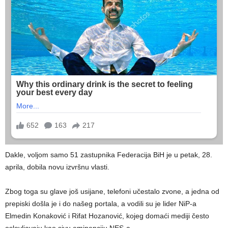
Dakle, voljom samo 51 zastupnika Federacija BiH je u petak, 28.
aprila, dobila novu izvršnu vlasti.
Zbog toga su glave još usijane, telefoni učestalo zvone, a jedna od
prepiski došla je i do našeg portala, a vodili su je lider NiP-a
Elmedin Konaković i Rifat Hozanović, kojeg domaći mediji često
oslovljavaju kao sivu eminenciju NES-a.