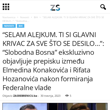
Naslovnica
Novosti
BiH
“SELAM ALEJKUM. TI SI GLAVNI KRIVAC ZA SVE ŠTO SE
DESILO…”: “Slobodna...
NOVOSTI
BIH
“SELAM ALEJKUM. TI SI GLAVNI
KRIVAC ZA SVE ŠTO SE DESILO…”:
“Slobodna Bosna” ekskluzivno
objavljuje prepisku između
Elmedina Konakovića i Rifata
Hozanovića nakon formiranja
Federalne vlade
Objavio
ZASREBRENICU.ba
-
30 travnja, 2023
5