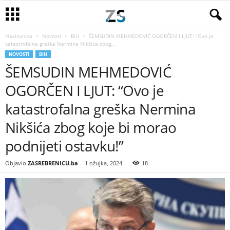
Naslovnica
Novosti
BiH
ŠEMSUDIN MEHMEDOVIĆ OGORČEN I LJUT: “Ovo je
katastrofalna greška Nermina Nikšića zbog...
NOVOSTI
BIH
ŠEMSUDIN MEHMEDOVIĆ
OGORČEN I LJUT: “Ovo je
katastrofalna greška Nermina
Nikšića zbog koje bi morao
podnijeti ostavku!”
Objavio
ZASREBRENICU.ba
-
1 ožujka, 2024
18