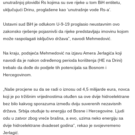
unutrašnjoj plovidbi Rs kojima su sve rijeke u tom BiH entitetu,
uključujući Drinu, proglašene kao ‘unutrašnje vode Rs-a’.
Ustavni sud BiH je odlukom U-9-19 proglasio neustavnim ovo
zakonsko rješenje pojasnivši da rijeke predstavljaju imovinu kojom
može raspolagati isključivo država”, navodi Mehmedović.
Na kraju, podsjeća Mehmedović na izjavu Amera Jerlagića koji
navodi da je nakon određenog perioda korištenja (HE na Drini)
trebalo da dođe do podjele tih potencijala sa Bosnom i
Hercegovinom.
„Naše procjene su da se radi o iznosu od 4,5 milijarde eura, novca
koji je po tržišnim vrijednostima otuđen sa ove dvije hidroelektrane
bez bilo kakvog sporazuma između dviju suverenih nezavisnih
država. Srbija otuđuje tu energiju od Bosne i Hercegovine. Ljudi
odu u zatvor zbog vreće brašna, a evo, uzima neko energiju sa
dvije hidroelektrane dvadeset godina“, rekao je svojevremeno
Jerlagić.