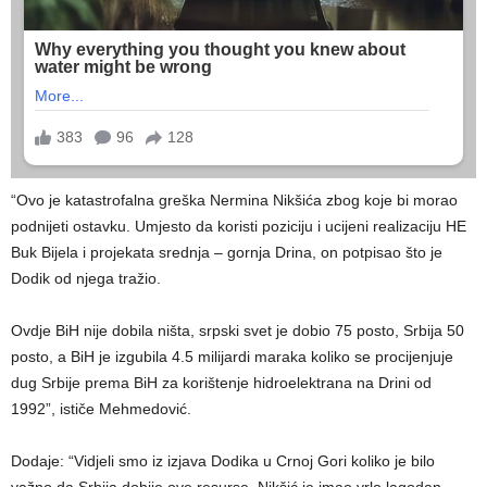
“Ovo je katastrofalna greška Nermina Nikšića zbog koje bi morao
podnijeti ostavku. Umjesto da koristi poziciju i ucijeni realizaciju HE
Buk Bijela i projekata srednja – gornja Drina, on potpisao što je
Dodik od njega tražio.
Ovdje BiH nije dobila ništa, srpski svet je dobio 75 posto, Srbija 50
posto, a BiH je izgubila 4.5 milijardi maraka koliko se procijenjuje
dug Srbije prema BiH za korištenje hidroelektrana na Drini od
1992”, ističe Mehmedović.
Dodaje: “Vidjeli smo iz izjava Dodika u Crnoj Gori koliko je bilo
važno da Srbija dobije ove resurse. Nikšić je imao vrlo lagodan