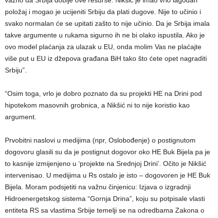
položaj i mogao je ucijeniti Srbiju da plati dugove. Nije to učinio i
svako normalan će se upitati zašto to nije učinio. Da je Srbija imala
takve argumente u rukama sigurno ih ne bi olako ispustila. Ako je
ovo model plaćanja za ulazak u EU, onda molim Vas ne plaćajte
više put u EU iz džepova građana BiH tako što ćete opet nagraditi
Srbiju”.
“Osim toga, vrlo je dobro poznato da su projekti HE na Drini pod
hipotekom masovnih grobnica, a Nikšić ni to nije koristio kao
argument.
Prvobitni naslovi u medijima (npr, Oslobođenje) o postignutom
dogovoru glasili su da je postignut dogovor oko HE Buk Bijela pa je
to kasnije izmijenjeno u ‘projekte na Srednjoj Drini’. Očito je Nikšić
intervenisao. U medijima u Rs ostalo je isto – dogovoren je HE Buk
Bijela. Moram podsjetiti na važnu činjenicu: Izjava o izgradnji
Hidroenergetskog sistema “Gornja Drina”, koju su potpisale vlasti
entiteta RS sa vlastima Srbije temelji se na odredbama Zakona o