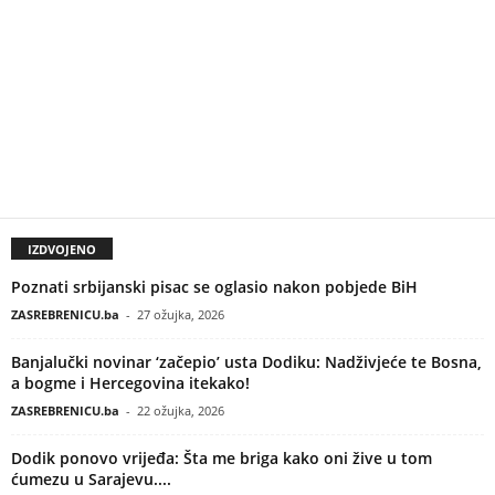
IZDVOJENO
Poznati srbijanski pisac se oglasio nakon pobjede BiH
ZASREBRENICU.ba
-
27 ožujka, 2026
Banjalučki novinar ‘začepio’ usta Dodiku: Nadživjeće te Bosna,
a bogme i Hercegovina itekako!
ZASREBRENICU.ba
-
22 ožujka, 2026
Dodik ponovo vrijeđa: Šta me briga kako oni žive u tom
ćumezu u Sarajevu....