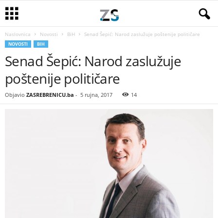
Naslovnica
Novosti
BiH
Senad Šepić: Narod zaslužuje poštenije političare
NOVOSTI
BIH
Senad Šepić: Narod zaslužuje
poštenije političare
Objavio
ZASREBRENICU.ba
-
5 rujna, 2017
14