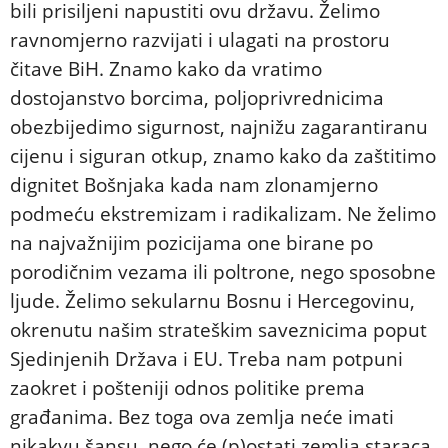
bili prisiljeni napustiti ovu državu. Želimo
ravnomjerno razvijati i ulagati na prostoru
čitave BiH. Znamo kako da vratimo
dostojanstvo borcima, poljoprivrednicima
obezbijedimo sigurnost, najnižu zagarantiranu
cijenu i siguran otkup, znamo kako da zaštitimo
dignitet Bošnjaka kada nam zlonamjerno
podmeću ekstremizam i radikalizam. Ne želimo
na najvažnijim pozicijama one birane po
porodičnim vezama ili poltrone, nego sposobne
ljude. Želimo sekularnu Bosnu i Hercegovinu,
okrenutu našim strateškim saveznicima poput
Sjedinjenih Država i EU. Treba nam potpuni
zaokret i pošteniji odnos politike prema
građanima. Bez toga ova zemlja neće imati
nikakvu šansu, nego će (p)ostati zemlja staraca,