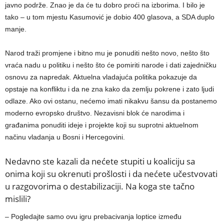
javno podrže. Znao je da će tu dobro proći na izborima. I bilo je
tako – u tom mjestu Kasumović je dobio 400 glasova, a SDA duplo
manje.
Narod traži promjene i bitno mu je ponuditi nešto novo, nešto što
vraća nadu u politiku i nešto što će pomiriti narode i dati zajedničku
osnovu za napredak. Aktuelna vladajuća politika pokazuje da
opstaje na konfliktu i da ne zna kako da zemlju pokrene i zato ljudi
odlaze. Ako ovi ostanu, nećemo imati nikakvu šansu da postanemo
moderno evropsko društvo. Nezavisni blok će narodima i
građanima ponuditi ideje i projekte koji su suprotni aktuelnom
načinu vladanja u Bosni i Hercegovini.
Nedavno ste kazali da nećete stupiti u koaliciju sa
onima koji su okrenuti prošlosti i da nećete učestvovati
u razgovorima o destabilizaciji. Na koga ste tačno
mislili?
– Pogledajte samo ovu igru prebacivanja loptice između