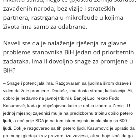
zavađenih naroda, bez vizije i strateških
partnera, rastrgana u mikrofeude u kojima
života ima samo za odabrane.
Naveli ste da je nalaženje rješenja za glavne
probleme stanovnika BiH jedan od prioritetnih
zadataka. Ima li dovoljno snage za promjene u
BiH?
– Snage i potencijala ima. Razgovaram sa ljudima širom države i
vidim da žele promjene. Doduše, ima dosta straha, kalkulacija. Ali,
dobro je nedavno na javnoj tribini u Banjoj Luci rekao Fudo
Kasumović, kada je objašnjavao kako je dobio izbore u Zenici. U
jednoj mjesnoj zajednici mu je na predizbornu tribinu došlo petero
ljudi, a noć prije SDA je na tom istom mjestu imala skup sa 600
ljudi. Dok je razgovarao sa tih petero ljudi, Kasumović je upratio da
ga mnogi gledaju kroz prozore, iza zavjesa, ali se boje izaći da ga