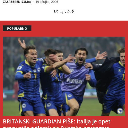
ZASREBRENICU.ba
-
19 ožujka, 2026
Učitaj više
POPULARNO
BRITANSKI GUARDIAN PIŠE: Italija je opet