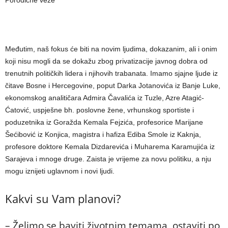
Porodične veze
Međutim, naš fokus će biti na novim ljudima, dokazanim, ali i onim
koji nisu mogli da se dokažu zbog privatizacije javnog dobra od
trenutnih političkih lidera i njihovih trabanata. Imamo sjajne ljude iz
čitave Bosne i Hercegovine, poput Darka Jotanovića iz Banje Luke,
ekonomskog analitičara Admira Čavalića iz Tuzle, Azre Atagić-
Ćatović, uspješne bh. poslovne žene, vrhunskog sportiste i
poduzetnika iz Goražda Kemala Fejzića, profesorice Marijane
Šećibović iz Konjica, magistra i hafiza Ediba Smole iz Kaknja,
profesore doktore Kemala Dizdarevića i Muharema Karamujića iz
Sarajeva i mnoge druge. Zaista je vrijeme za novu politiku, a nju
mogu iznijeti uglavnom i novi ljudi.
Kakvi su Vam planovi?
– Želimo se baviti životnim temama, ostaviti po