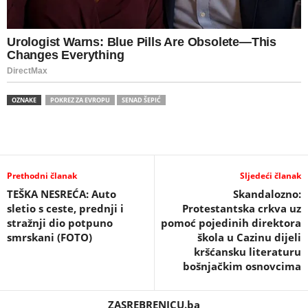
OZNAKE
POKREZ ZA EVROPU
SENAD ŠEPIĆ
Prethodni članak
Sljedeći članak
TEŠKA NESREĆA: Auto
Skandalozno:
sletio s ceste, prednji i
Protestantska crkva uz
stražnji dio potpuno
pomoć pojedinih direktora
smrskani (FOTO)
škola u Cazinu dijeli
kršćansku literaturu
bošnjačkim osnovcima
ZASREBRENICU.ba