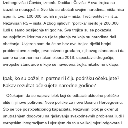
Izetbegovića i Čovića, između Dodika i Čovića. A sva trojica su
izuzetno neuspješni. Sve što su obećali svojim narodima, ništa nisu
ispunili. Evo, 100.000 radnih mjesta – ništa. Treći entitet – ništa.
Nezavisan RS – ništa. A zbog njihovih “politika” iselilo je 200.000
ljudi u samo posljednje tri godine. Sva trojica su se pokazala
neuspješnim liderima da riješe pitanja za koja su narodima dali
obećanja. Uvjeren sam da će se bez ove trojice riješiti brojni
problemi ove zemlje, prvenstveno građana, njihovog standarda i da
ćemo sa partnerima nakon izbora 2018. uspostaviti drugačije,
evropske standarde u koje se navedena trojka nikako ne uklapa.
Ipak, ko su poželjni partneri i čiju podršku očekujete?
Kakav rezultat očekujete naredne godine?
– Očekujem da se napravi blok koji će odbaciti aktuelne političke
elite i njihove poltrone. Nove politike za novu Bosnu i Hercegovinu.
Što se tiče postkoalicionog kapaciteta, Nezavisni blok je okrenut
unutrašnjem dogovoru na rješavanju svakodnevnih problema ljudi i
evropskim integracijama i vjerujem da to u velikoj mjeri odgovara i