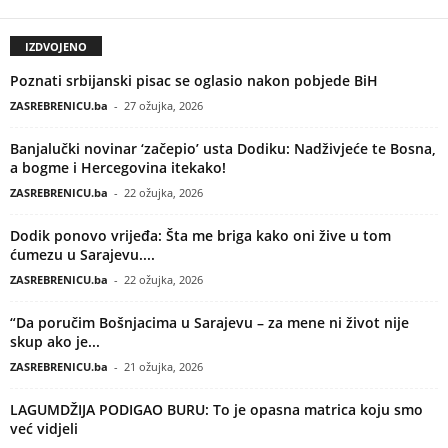
IZDVOJENO
Poznati srbijanski pisac se oglasio nakon pobjede BiH
ZASREBRENICU.ba
-
27 ožujka, 2026
Banjalučki novinar ‘začepio’ usta Dodiku: Nadživjeće te Bosna,
a bogme i Hercegovina itekako!
ZASREBRENICU.ba
-
22 ožujka, 2026
Dodik ponovo vrijeđa: Šta me briga kako oni žive u tom
ćumezu u Sarajevu....
ZASREBRENICU.ba
-
22 ožujka, 2026
“Da poručim Bošnjacima u Sarajevu – za mene ni život nije
skup ako je...
ZASREBRENICU.ba
-
21 ožujka, 2026
LAGUMDŽIJA PODIGAO BURU: To je opasna matrica koju smo
već vidjeli