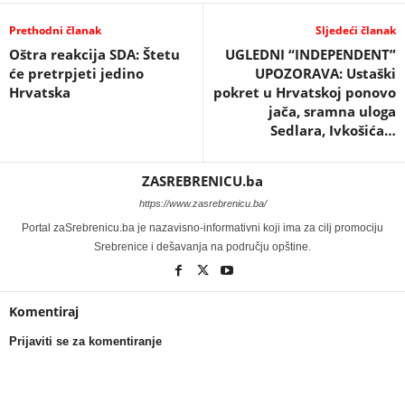
Prethodni članak
Sljedeći članak
Oštra reakcija SDA: Štetu
UGLEDNI “INDEPENDENT”
će pretrpjeti jedino
UPOZORAVA: Ustaški
Hrvatska
pokret u Hrvatskoj ponovo
jača, sramna uloga
Sedlara, Ivkošića…
ZASREBRENICU.ba
https://www.zasrebrenicu.ba/
Portal zaSrebrenicu.ba je nazavisno-informativni koji ima za cilj promociju
Srebrenice i dešavanja na području opštine.
Komentiraj
Prijaviti se za komentiranje