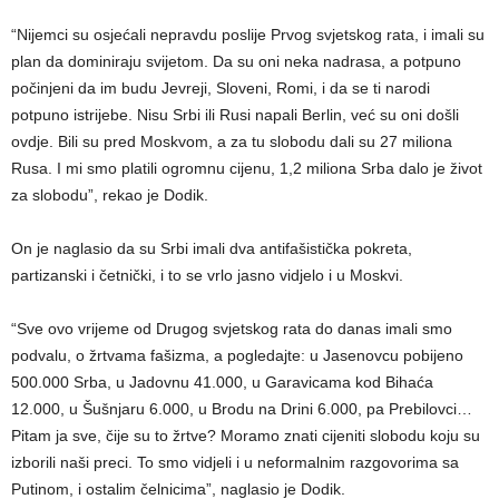
“Nijemci su osjećali nepravdu poslije Prvog svjetskog rata, i imali su
plan da dominiraju svijetom. Da su oni neka nadrasa, a potpuno
počinjeni da im budu Јevreji, Sloveni, Romi, i da se ti narodi
potpuno istrijebe. Nisu Srbi ili Rusi napali Berlin, već su oni došli
ovdje. Bili su pred Moskvom, a za tu slobodu dali su 27 miliona
Rusa. I mi smo platili ogromnu cijenu, 1,2 miliona Srba dalo je život
za slobodu”, rekao je Dodik.
On je naglasio da su Srbi imali dva antifašistička pokreta,
partizanski i četnički, i to se vrlo jasno vidjelo i u Moskvi.
“Sve ovo vrijeme od Drugog svjetskog rata do danas imali smo
podvalu, o žrtvama fašizma, a pogledajte: u Јasenovcu pobijeno
500.000 Srba, u Јadovnu 41.000, u Garavicama kod Bihaća
12.000, u Šušnjaru 6.000, u Brodu na Drini 6.000, pa Prebilovci…
Pitam ja sve, čije su to žrtve? Moramo znati cijeniti slobodu koju su
izborili naši preci. To smo vidjeli i u neformalnim razgovorima sa
Putinom, i ostalim čelnicima”, naglasio je Dodik.