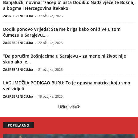
Banjalučki novinar ‘začepio’ usta Dodiku: Nadživjeće te Bosna,
a bogme i Hercegovina itekako!
ZASREBRENICU.ba
-
22 ožujka, 2026
Dodik ponovo vrijeđa: Šta me briga kako oni žive u tom
ćumezu u Sarajevu....
ZASREBRENICU.ba
-
22 ožujka, 2026
“Da poručim Bošnjacima u Sarajevu – za mene ni život nije
skup ako je...
ZASREBRENICU.ba
-
21 ožujka, 2026
LAGUMDŽIJA PODIGAO BURU: To je opasna matrica koju smo
već vidjeli
ZASREBRENICU.ba
-
19 ožujka, 2026
Učitaj više
POPULARNO