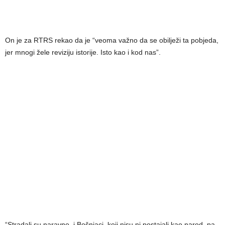
On je za RTRS rekao da je “veoma važno da se obilježi ta pobjeda,
jer mnogi žele reviziju istorije. Isto kao i kod nas”.
“Stradali su naravno, i Bošnjaci, koji nisu ni postajali kao narod, pa