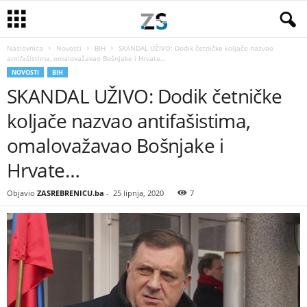
Naslovnica
Novosti
BiH
SKANDAL UŽIVO: Dodik četničke koljače nazvao
antifašistima, omalovažavao Bošnjake i Hrvate…
NOVOSTI
BIH
SKANDAL UŽIVO: Dodik četničke
koljače nazvao antifašistima,
omalovažavao Bošnjake i
Hrvate…
Objavio
ZASREBRENICU.ba
-
25 lipnja, 2020
7