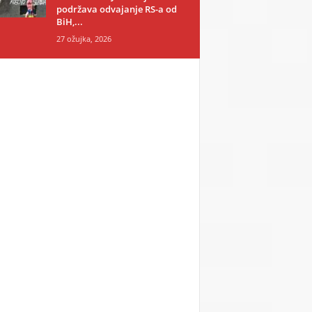
podržava odvajanje RS-a od
BiH,...
27 ožujka, 2026