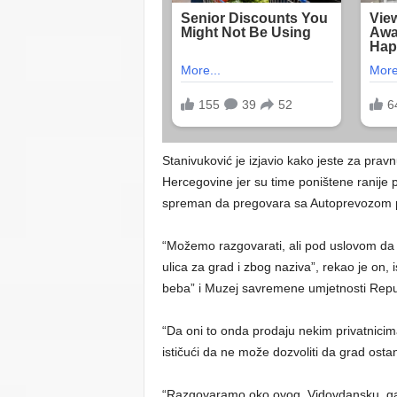
Stanivuković je izjavio kako jeste za prav
Hercegovine jer su time poništene ranije p
spreman da pregovara sa Autoprevozom 
“Možemo razgovarati, ali pod uslovom da
ulica za grad i zbog naziva”, rekao je on, i
beba” i Muzej savremene umjetnosti Repu
“Da oni to onda prodaju nekim privatnici
ističući da ne može dozvoliti da grad ostan
“Razgovaramo oko ovog, Vidovdansku, galer