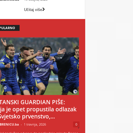
Učitaj više
PULARNO
TANSKI GUARDIAN PIŠE:
ija je opet propustila odlazak
Svjetsko prvenstvo,...
BRENICU.ba
-
1 travnja, 2026
0