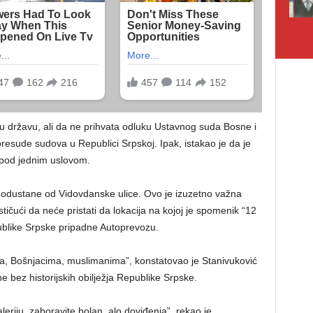
nu državu, ali da ne prihvata odluku Ustavnog suda Bosne i
resude sudova u Republici Srpskoj. Ipak, istakao je da je
pod jednim uslovom.
 odustane od Vidovdanske ulice. Ovo je izuzetno važna
stičući da neće pristati da lokacija na kojoj je spomenik “12
blike Srpske pripadne Autoprevozu.
ma, Bošnjacima, muslimanima”, konstatovao je Stanivuković
e bez historijskih obilježja Republike Srpske.
iju, zaboravite bolan, alo doviđenja”, rekao je