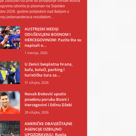
al zaslužen od prve do posljednje minute Bosna
egovina izborila je plasman na Svjetsko
tvo 2026. godine pobjedom nad Italijom u
nju jedanaesteraca rezultatom...
AUSTRIJSKI MEDIJI
ODUŠEVLJENI BOSNOM I
HERCEGOVINOM: Pazite šta su
napisali o...
1 travnja, 2026
U Zenici besplatna hrana,
kafa, kolači, parking i
turistička tura za...
31 ožujka, 2026
Novak Đoković uputio
posebnu poruku Bosni i
Hercegovini i Edinu Džeki
28 ožujka, 2026
AMERIČKE OBAVJEŠTAJNE
AGENCIJE OZBILJNO
UPOZORAVAJU: Rusija