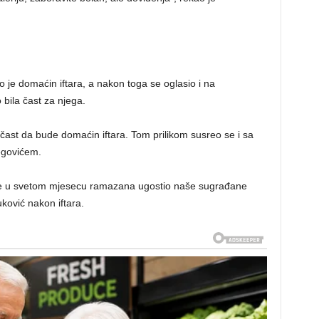
io je domaćin iftara, a nakon toga se oglasio i na
bila čast za njega.
 čast da bude domaćin iftara. Tom prilikom susreo se i sa
egovićem.
 je u svetom mjesecu ramazana ugostio naše sugrađane
uković nakon iftara.