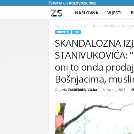
ČETVRTAK, 6 KOLOVOZA, 2026
NASLOVNA
VIJESTI
B
Z
A
Naslovnica
Novosti
BiH
SKANDALOZNA IZJAVA 
NOVOSTI
BIH
SKANDALOZNA IZ
S
STANIVUKOVIĆA: “N
R
oni to onda prodaj
E
Bošnjacima, musl
B
Objavio
ZASREBRENICU.ba
-
13 travnja, 2023
R
E
N
I