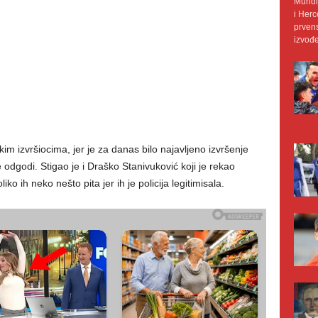
Mundij
i Herc
prvens
izvođe
im izvršiocima, jer je za danas bilo najavljeno izvršenje
 odgodi. Stigao je i Draško Stanivuković koji je rekao
 ih neko nešto pita jer ih je policija legitimisala.