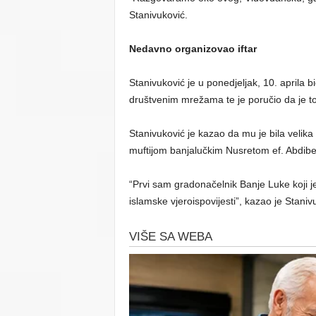
Stanivuković.
Nedavno organizovao iftar
Stanivuković je u ponedjeljak, 10. aprila b
društvenim mrežama te je poručio da je to 
Stanivuković je kazao da mu je bila velika
muftijom banjalučkim Nusretom ef. Abdib
“Prvi sam gradonačelnik Banje Luke koji
islamske vjeroispovijesti”, kazao je Staniv