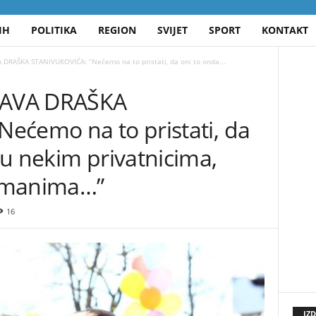
IH
POLITIKA
REGION
SVIJET
SPORT
KONTAKT
DRAŠKA STANIVUKOVIĆA: “Nećemo na to pristati, da oni to onda...
JAVA DRAŠKA
ećemo na to pristati, da
u nekim privatnicima,
imanima…”
16
IZ