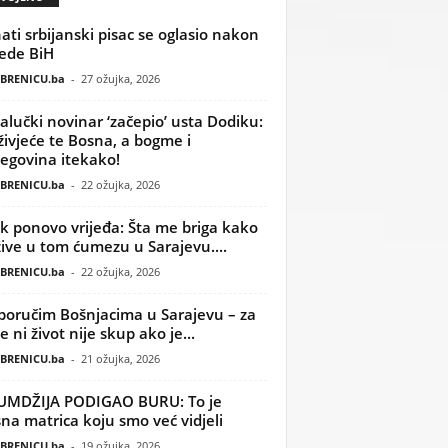
ati srbijanski pisac se oglasio nakon
ede BiH
BRENICU.ba
-
27 ožujka, 2026
alučki novinar ‘začepio’ usta Dodiku:
ivjeće te Bosna, a bogme i
egovina itekako!
BRENICU.ba
-
22 ožujka, 2026
k ponovo vrijeđa: Šta me briga kako
žive u tom ćumezu u Sarajevu....
BRENICU.ba
-
22 ožujka, 2026
poručim Bošnjacima u Sarajevu – za
 ni život nije skup ako je...
BRENICU.ba
-
21 ožujka, 2026
UMDŽIJA PODIGAO BURU: To je
na matrica koju smo već vidjeli
BRENICU.ba
-
19 ožujka, 2026