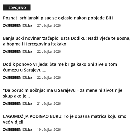
IZDVOJENO
Poznati srbijanski pisac se oglasio nakon pobjede BiH
ZASREBRENICU.ba
-
27 ožujka, 2026
Banjalučki novinar ‘začepio’ usta Dodiku: Nadživjeće te Bosna,
a bogme i Hercegovina itekako!
ZASREBRENICU.ba
-
22 ožujka, 2026
Dodik ponovo vrijeđa: Šta me briga kako oni žive u tom
ćumezu u Sarajevu....
ZASREBRENICU.ba
-
22 ožujka, 2026
“Da poručim Bošnjacima u Sarajevu – za mene ni život nije
skup ako je...
ZASREBRENICU.ba
-
21 ožujka, 2026
LAGUMDŽIJA PODIGAO BURU: To je opasna matrica koju smo
već vidjeli
ZASREBRENICU.ba
-
19 ožujka, 2026