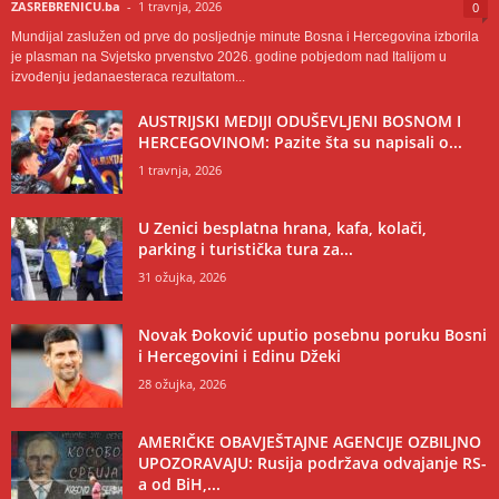
ZASREBRENICU.ba
-
1 travnja, 2026
0
Mundijal zaslužen od prve do posljednje minute Bosna i Hercegovina izborila
je plasman na Svjetsko prvenstvo 2026. godine pobjedom nad Italijom u
izvođenju jedanaesteraca rezultatom...
AUSTRIJSKI MEDIJI ODUŠEVLJENI BOSNOM I
HERCEGOVINOM: Pazite šta su napisali o...
1 travnja, 2026
U Zenici besplatna hrana, kafa, kolači,
parking i turistička tura za...
31 ožujka, 2026
Novak Đoković uputio posebnu poruku Bosni
i Hercegovini i Edinu Džeki
28 ožujka, 2026
AMERIČKE OBAVJEŠTAJNE AGENCIJE OZBILJNO
UPOZORAVAJU: Rusija podržava odvajanje RS-
a od BiH,...