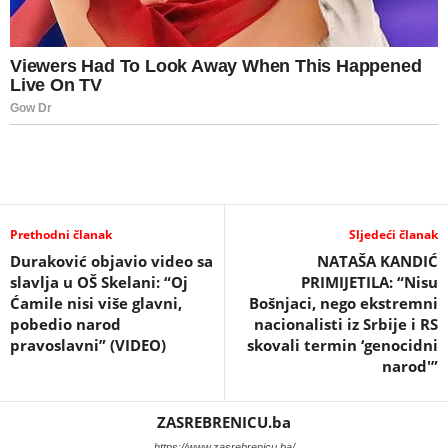
Prethodni članak
Sljedeći članak
Duraković objavio video sa
NATAŠA KANDIĆ
slavlja u OŠ Skelani: “Oj
PRIMIJETILA: “Nisu
Ćamile nisi više glavni,
Bošnjaci, nego ekstremni
pobedio narod
nacionalisti iz Srbije i RS
pravoslavni” (VIDEO)
skovali termin ‘genocidni
narod'”
ZASREBRENICU.ba
https://www.zasrebrenicu.ba/