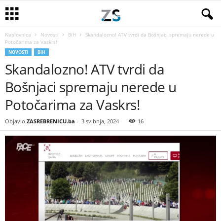
Naslovnica
Novosti
BiH
Skandalozno! ATV tvrdi da Bošnjaci spremaju nerede u
Potočarima za Vaskrs!
NOVOSTI
BIH
Skandalozno! ATV tvrdi da
Bošnjaci spremaju nerede u
Potočarima za Vaskrs!
Objavio
ZASREBRENICU.ba
-
3 svibnja, 2024
16