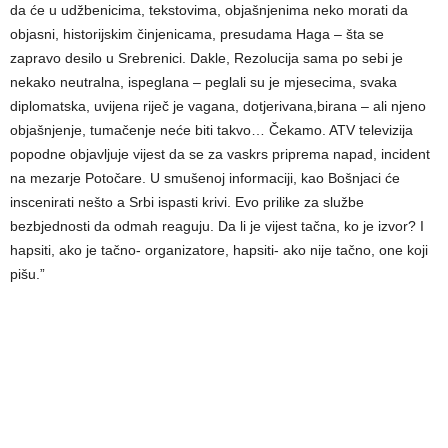
da će u udžbenicima, tekstovima, objašnjenima neko morati da
objasni, historijskim činjenicama, presudama Haga – šta se
zapravo desilo u Srebrenici. Dakle, Rezolucija sama po sebi je
nekako neutralna, ispeglana – peglali su je mjesecima, svaka
diplomatska, uvijena riječ je vagana, dotjerivana,birana – ali njeno
objašnjenje, tumačenje neće biti takvo… Čekamo. ATV televizija
popodne objavljuje vijest da se za vaskrs priprema napad, incident
na mezarje Potočare. U smušenoj informaciji, kao Bošnjaci će
inscenirati nešto a Srbi ispasti krivi. Evo prilike za službe
bezbjednosti da odmah reaguju. Da li je vijest tačna, ko je izvor? I
hapsiti, ako je tačno- organizatore, hapsiti- ako nije tačno, one koji
pišu.”