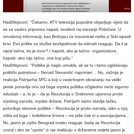
Hadžifejzović: “Čekamo. ATV televizija popodne objavljuje vijest da
se za vaskrs priprema napad, incident na mezarje Potočare. U
smušenoj informaciji, kao Bošnjaci će inscenirati nešto a Srbi ispasti
krivi. Evo prilike za službe bezbjednosti da odmah reaguju. Da li je
vijest tačna, ko je izvor? I hapsiti, ako je tačno- organizatore,
hapsiti- ako nije tačno, one koji pišu.”
Hadžifejzović: “Politika je naglo umukla, ali se tu i tamo oglašavaju
politički jastrebovi – Nenad Stevandić naprimjer… No, važnija je
reakcija Patrijarha SPC-a koji u vaskršnjem obraćanju na veliki
petak ponavlja ono od čega srpska politika očigledno neće sigurno
odustati – a, to je – da je Rezolucija o Srebrenici uperena protiv
srpskog naroda, srpske države. Patrijarh samo stavlja tačku,
potvrđuje stavove politike – Rezolucija je protiv naroda, iako u njoj
ništa od toga – kolektivne krivice – ne piše-čak ni u asocijacijama…
No, jasno je zašto Beograd ovako reaguje: kada se Rezolucija
usvoji i ako se “upute” iz nje realizuju u državama svijeta jasno je