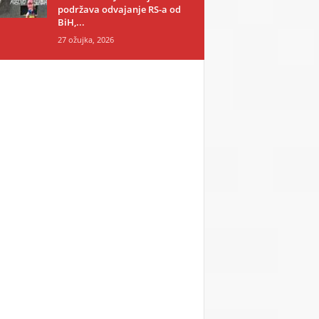
podržava odvajanje RS-a od
BiH,...
27 ožujka, 2026