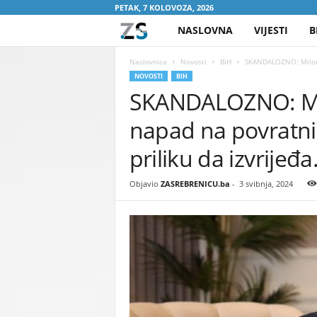
PETAK, 7 KOLOVOZA, 2026
NASLOVNA
VIJESTI
B
Z
A
Naslovnica
Novosti
BiH
SKANDALOZNO: Milorad
NOVOSTI
BIH
SKANDALOZNO: Mi
S
napad na povratnik
R
priliku da izvrijeđ
E
Objavio
ZASREBRENICU.ba
-
3 svibnja, 2024
B
R
E
N
I