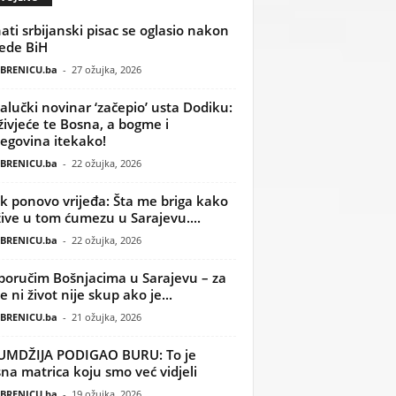
ati srbijanski pisac se oglasio nakon
ede BiH
BRENICU.ba
-
27 ožujka, 2026
alučki novinar ‘začepio’ usta Dodiku:
ivjeće te Bosna, a bogme i
egovina itekako!
BRENICU.ba
-
22 ožujka, 2026
k ponovo vrijeđa: Šta me briga kako
žive u tom ćumezu u Sarajevu....
BRENICU.ba
-
22 ožujka, 2026
poručim Bošnjacima u Sarajevu – za
 ni život nije skup ako je...
BRENICU.ba
-
21 ožujka, 2026
UMDŽIJA PODIGAO BURU: To je
na matrica koju smo već vidjeli
BRENICU.ba
-
19 ožujka, 2026