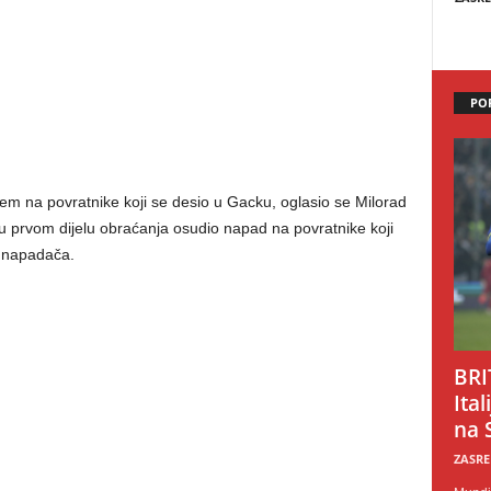
PO
 na povratnike koji se desio u Gacku, oglasio se Milorad
 u prvom dijelu obraćanja osudio napad na povratnike koji
k napadača.
BRI
Ital
na 
ZASRE