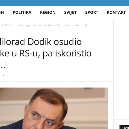
IH
POLITIKA
REGION
SVIJET
SPORT
KONTAKT
 Dodik osudio napad na povratnike u RS-u, pa iskoristio priliku...
lorad Dodik osudio
e u RS-u, pa iskoristio
a…
17
IZ