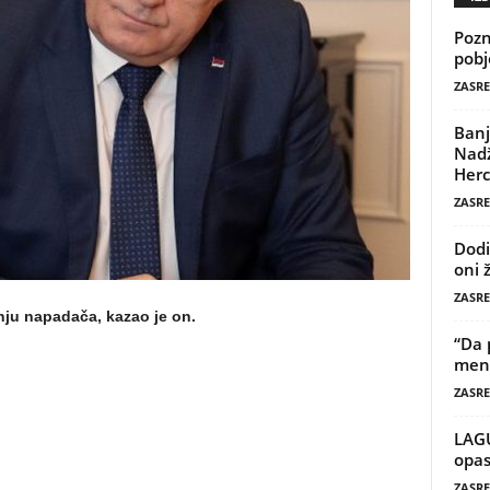
Pozn
pobj
ZASRE
Banj
Nadž
Herc
ZASRE
Dodi
oni 
ZASRE
nju napadača, kazao je on.
“Da 
mene
ZASRE
LAG
opas
ZASRE