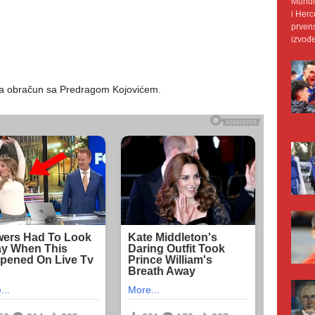
Mundij
i Herc
prvens
izvođe
u za obračun sa Predragom Kojovićem.