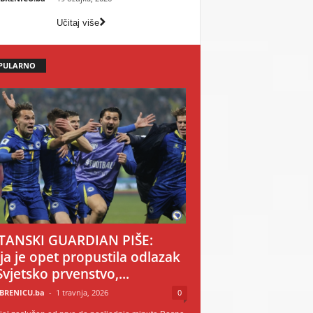
Učitaj više
PULARNO
TANSKI GUARDIAN PIŠE:
ija je opet propustila odlazak
Svjetsko prvenstvo,...
BRENICU.ba
-
1 travnja, 2026
0