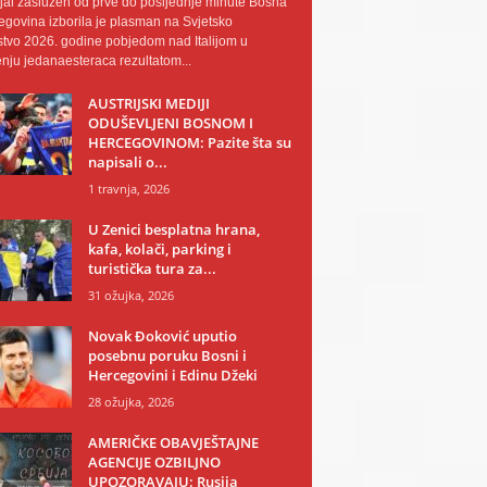
al zaslužen od prve do posljednje minute Bosna
egovina izborila je plasman na Svjetsko
tvo 2026. godine pobjedom nad Italijom u
nju jedanaesteraca rezultatom...
AUSTRIJSKI MEDIJI
ODUŠEVLJENI BOSNOM I
HERCEGOVINOM: Pazite šta su
napisali o...
1 travnja, 2026
U Zenici besplatna hrana,
kafa, kolači, parking i
turistička tura za...
31 ožujka, 2026
Novak Đoković uputio
posebnu poruku Bosni i
Hercegovini i Edinu Džeki
28 ožujka, 2026
AMERIČKE OBAVJEŠTAJNE
AGENCIJE OZBILJNO
UPOZORAVAJU: Rusija