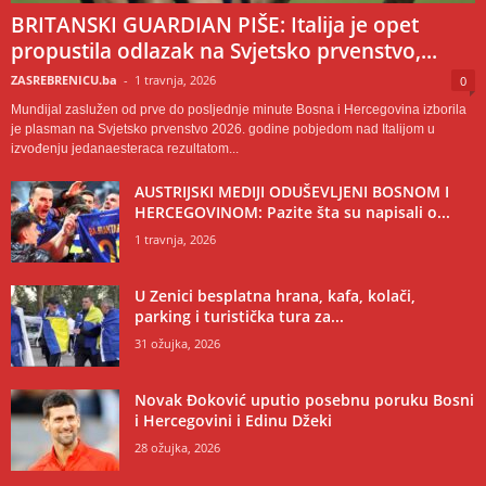
BRITANSKI GUARDIAN PIŠE: Italija je opet
propustila odlazak na Svjetsko prvenstvo,...
ZASREBRENICU.ba
-
1 travnja, 2026
0
Mundijal zaslužen od prve do posljednje minute Bosna i Hercegovina izborila
je plasman na Svjetsko prvenstvo 2026. godine pobjedom nad Italijom u
izvođenju jedanaesteraca rezultatom...
AUSTRIJSKI MEDIJI ODUŠEVLJENI BOSNOM I
HERCEGOVINOM: Pazite šta su napisali o...
1 travnja, 2026
U Zenici besplatna hrana, kafa, kolači,
parking i turistička tura za...
31 ožujka, 2026
Novak Đoković uputio posebnu poruku Bosni
i Hercegovini i Edinu Džeki
28 ožujka, 2026