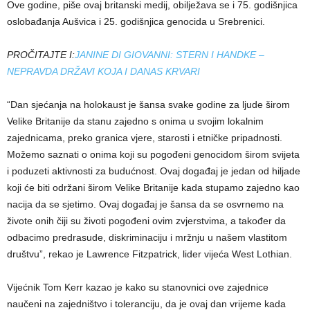
Ove godine, piše ovaj britanski medij, obilježava se i 75. godišnjica
oslobađanja Aušvica i 25. godišnjica genocida u Srebrenici.
PROČITAJTE I:
JANINE DI GIOVANNI: STERN I HANDKE –
NEPRAVDA DRŽAVI KOJA I DANAS KRVARI
“Dan sjećanja na holokaust je šansa svake godine za ljude širom
Velike Britanije da stanu zajedno s onima u svojim lokalnim
zajednicama, preko granica vjere, starosti i etničke pripadnosti.
Možemo saznati o onima koji su pogođeni genocidom širom svijeta
i poduzeti aktivnosti za budućnost. Ovaj događaj je jedan od hiljade
koji će biti održani širom Velike Britanije kada stupamo zajedno kao
nacija da se sjetimo. Ovaj događaj je šansa da se osvrnemo na
živote onih čiji su životi pogođeni ovim zvjerstvima, a također da
odbacimo predrasude, diskriminaciju i mržnju u našem vlastitom
društvu”, rekao je Lawrence Fitzpatrick, lider vijeća West Lothian.
Vijećnik Tom Kerr kazao je kako su stanovnici ove zajednice
naučeni na zajedništvo i toleranciju, da je ovaj dan vrijeme kada