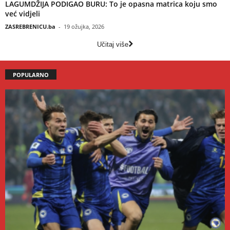
LAGUMDŽIJA PODIGAO BURU: To je opasna matrica koju smo
već vidjeli
ZASREBRENICU.ba
-
19 ožujka, 2026
Učitaj više
POPULARNO