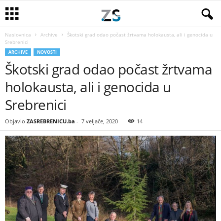
Naslovnica
Archive
Škotski grad odao počast žrtvama holokausta, ali i genocida u
Srebrenici
ARCHIVE
NOVOSTI
Škotski grad odao počast žrtvama
holokausta, ali i genocida u
Srebrenici
Objavio
ZASREBRENICU.ba
-
7 veljače, 2020
14