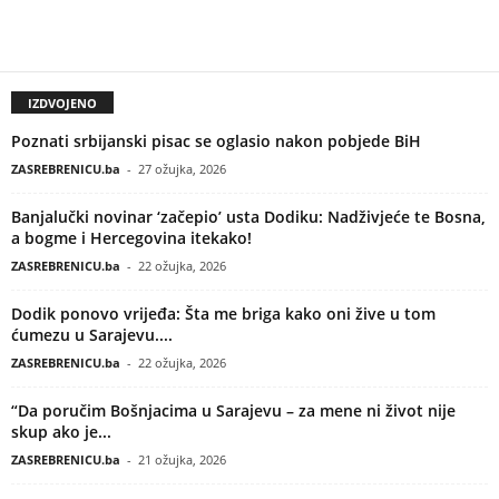
IZDVOJENO
Poznati srbijanski pisac se oglasio nakon pobjede BiH
ZASREBRENICU.ba
-
27 ožujka, 2026
Banjalučki novinar ‘začepio’ usta Dodiku: Nadživjeće te Bosna,
a bogme i Hercegovina itekako!
ZASREBRENICU.ba
-
22 ožujka, 2026
Dodik ponovo vrijeđa: Šta me briga kako oni žive u tom
ćumezu u Sarajevu....
ZASREBRENICU.ba
-
22 ožujka, 2026
“Da poručim Bošnjacima u Sarajevu – za mene ni život nije
skup ako je...
ZASREBRENICU.ba
-
21 ožujka, 2026