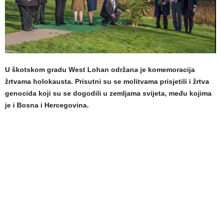
U škotskom gradu West Lohan održana je komemoracija
žrtvama holokausta. Prisutni su se molitvama prisjetili i žrtva
genocida koji su se dogodili u zemljama svijeta, među kojima
je i Bosna i Hercegovina.