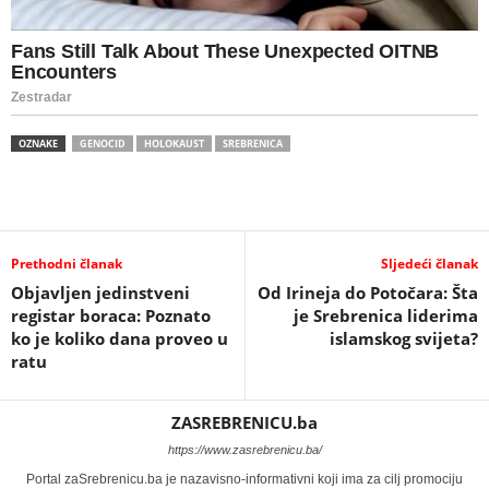
OZNAKE
GENOCID
HOLOKAUST
SREBRENICA
Prethodni članak
Sljedeći članak
Objavljen jedinstveni
Od Irineja do Potočara: Šta
registar boraca: Poznato
je Srebrenica liderima
ko je koliko dana proveo u
islamskog svijeta?
ratu
ZASREBRENICU.ba
https://www.zasrebrenicu.ba/
Portal zaSrebrenicu.ba je nazavisno-informativni koji ima za cilj promociju