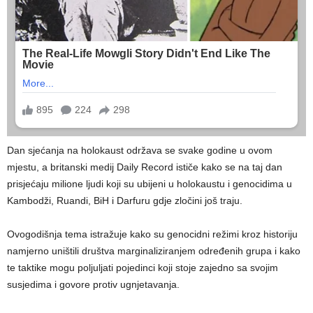
Dan sjećanja na holokaust održava se svake godine u ovom
mjestu, a britanski medij Daily Record ističe kako se na taj dan
prisjećaju milione ljudi koji su ubijeni u holokaustu i genocidima u
Kambodži, Ruandi, BiH i Darfuru gdje zločini još traju.
Ovogodišnja tema istražuje kako su genocidni režimi kroz historiju
namjerno uništili društva marginaliziranjem određenih grupa i kako
te taktike mogu poljuljati pojedinci koji stoje zajedno sa svojim
susjedima i govore protiv ugnjetavanja.