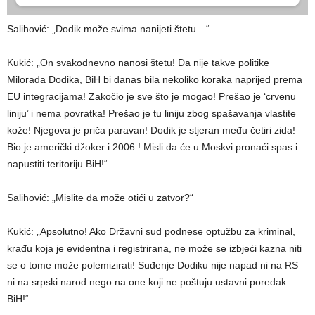
Salihović: „Dodik može svima nanijeti štetu…“
Kukić: „On svakodnevno nanosi štetu! Da nije takve politike
Milorada Dodika, BiH bi danas bila nekoliko koraka naprijed prema
EU integracijama! Zakočio je sve što je mogao! Prešao je ‘crvenu
liniju’ i nema povratka! Prešao je tu liniju zbog spašavanja vlastite
kože! Njegova je priča paravan! Dodik je stjeran među četiri zida!
Bio je američki džoker i 2006.! Misli da će u Moskvi pronaći spas i
napustiti teritoriju BiH!“
Salihović: „Mislite da može otići u zatvor?“
Kukić: „Apsolutno! Ako Državni sud podnese optužbu za kriminal,
krađu koja je evidentna i registrirana, ne može se izbjeći kazna niti
se o tome može polemizirati! Suđenje Dodiku nije napad ni na RS
ni na srpski narod nego na one koji ne poštuju ustavni poredak
BiH!“