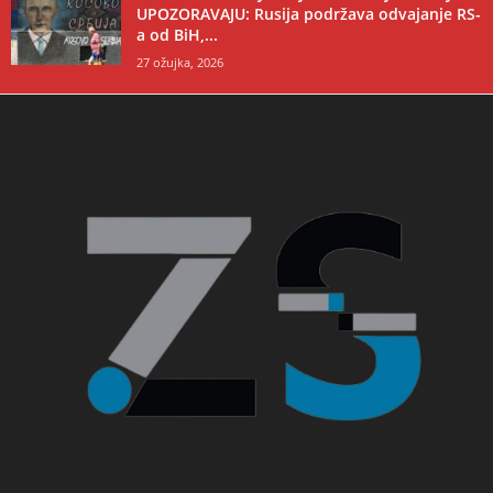
UPOZORAVAJU: Rusija podržava odvajanje RS-
a od BiH,...
27 ožujka, 2026