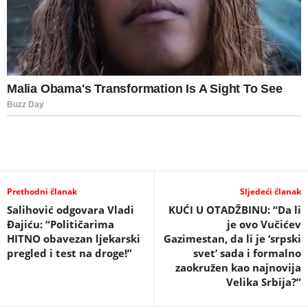
Prethodni članak
Sljedeći članak
Salihović odgovara Vladi
KUĆI U OTADŽBINU: “Da li
Đajiću: “Političarima
je ovo Vučićev
HITNO obavezan ljekarski
Gazimestan, da li je ‘srpski
pregled i test na droge!”
svet’ sada i formalno
zaokružen kao najnovija
Velika Srbija?”