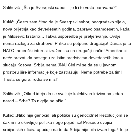
Salihović: „Šta je Svesrpski sabor – je li i to vrsta paravana?“
Kukić: „Često sam čitao da je Svesrpski sabor, beogradsko sijelo,
nova prijetnja kao devedesetih godina, zapravo osamdesetih, kada
je Milošević krstario… Takva usporedba je pretjerivanje. Ovdje
nema razloga za strahove! Prilike su potpuno drugačije! Danas je tu
NATO; američki interesi izraženi su na drugačiji način! Amerikanci
neće prezati da posegnu za istim sredstvima devedesetih kao u
slučaju Kosova! Srbija nema JNA! Čini mi se da se u javnom
prostoru šire informacije koje zastrašuju! Nema potrebe za tim!
Tresla se gora, rodio se miš!”
Salihović: „Otkud ideja da se svaljuje kolektivna krivica na jedan
narod – Srbe? To nigdje ne piše.“
Kukić: „Niko nije genocid, ali politike su genocidne! Rezolucijom se
čak ni ne okrivljuje politika nego pojedinci! Presude dvojici
srbijanskih oficira upućuju na to da Srbija nije bila izvan toga! To je