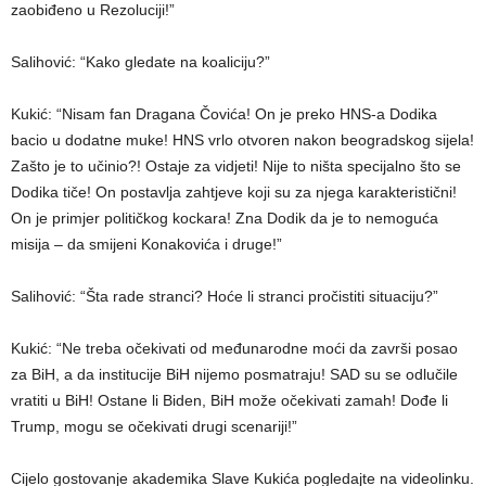
zaobiđeno u Rezoluciji!”
Salihović: “Kako gledate na koaliciju?”
Kukić: “Nisam fan Dragana Čovića! On je preko HNS-a Dodika
bacio u dodatne muke! HNS vrlo otvoren nakon beogradskog sijela!
Zašto je to učinio?! Ostaje za vidjeti! Nije to ništa specijalno što se
Dodika tiče! On postavlja zahtjeve koji su za njega karakteristični!
On je primjer političkog kockara! Zna Dodik da je to nemoguća
misija – da smijeni Konakovića i druge!”
Salihović: “Šta rade stranci? Hoće li stranci pročistiti situaciju?”
Kukić: “Ne treba očekivati od međunarodne moći da završi posao
za BiH, a da institucije BiH nijemo posmatraju! SAD su se odlučile
vratiti u BiH! Ostane li Biden, BiH može očekivati zamah! Dođe li
Trump, mogu se očekivati drugi scenariji!”
Cijelo gostovanje akademika Slave Kukića pogledajte na videolinku.