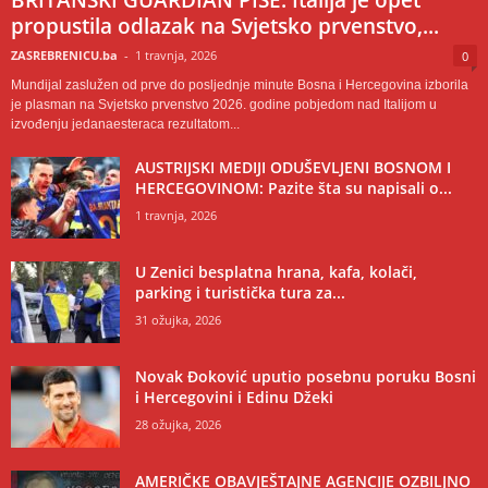
propustila odlazak na Svjetsko prvenstvo,...
ZASREBRENICU.ba
-
1 travnja, 2026
0
Mundijal zaslužen od prve do posljednje minute Bosna i Hercegovina izborila
je plasman na Svjetsko prvenstvo 2026. godine pobjedom nad Italijom u
izvođenju jedanaesteraca rezultatom...
AUSTRIJSKI MEDIJI ODUŠEVLJENI BOSNOM I
HERCEGOVINOM: Pazite šta su napisali o...
1 travnja, 2026
U Zenici besplatna hrana, kafa, kolači,
parking i turistička tura za...
31 ožujka, 2026
Novak Đoković uputio posebnu poruku Bosni
i Hercegovini i Edinu Džeki
28 ožujka, 2026
AMERIČKE OBAVJEŠTAJNE AGENCIJE OZBILJNO