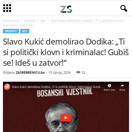
Naslovnica
Novosti
BiH
Slavo Kukić demolirao Dodika: „Ti si politički klovn i
kriminalac! Gubiš se!...
NOVOSTI
BIH
Slavo Kukić demolirao Dodika: „Ti
si politički klovn i kriminalac! Gubiš
se! Ideš u zatvor!“
Objavio
ZASREBRENICU.ba
-
15 lipnja, 2024
22