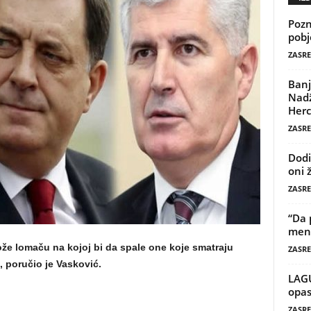
Pozn
pobj
ZASRE
Banj
Nadž
Herc
ZASRE
Dodi
oni 
ZASRE
“Da 
mene
 lože lomaču na kojoj bi da spale one koje smatraju
ZASRE
, poručio je Vasković.
LAG
opas
ZASRE