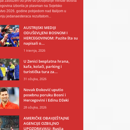
al zaslužen od prve do posljednje minute Bosna
egovina izborila je plasman na Svjetsko
tvo 2026. godine pobjedom nad Italijom u
nju jedanaesteraca rezultatom...
AUSTRIJSKI MEDIJI
ODUŠEVLJENI BOSNOM I
HERCEGOVINOM: Pazite šta su
napisali o...
1 travnja, 2026
U Zenici besplatna hrana,
kafa, kolači, parking i
turistička tura za...
31 ožujka, 2026
Novak Đoković uputio
posebnu poruku Bosni i
Hercegovini i Edinu Džeki
28 ožujka, 2026
AMERIČKE OBAVJEŠTAJNE
AGENCIJE OZBILJNO
UPOZORAVAJU: Rusija