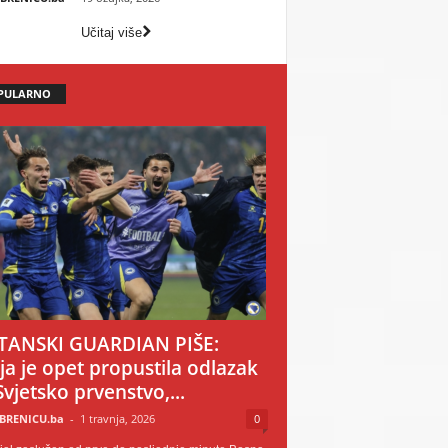
Učitaj više
PULARNO
TANSKI GUARDIAN PIŠE:
ija je opet propustila odlazak
Svjetsko prvenstvo,...
BRENICU.ba
-
1 travnja, 2026
0