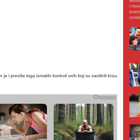
Mundij
i Herc
prvens
izvođe
r je i previše toga izmaklo kontroli onih koji su zaoštrili krizu