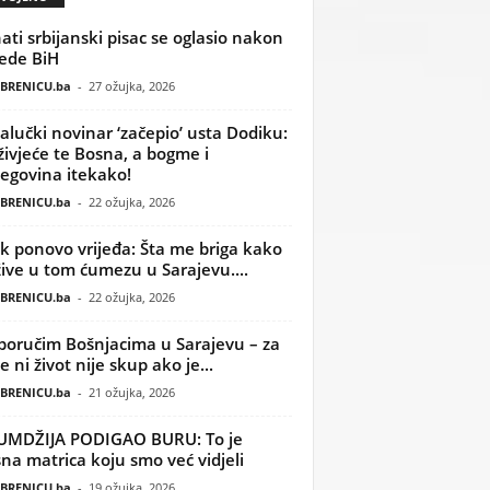
ati srbijanski pisac se oglasio nakon
ede BiH
BRENICU.ba
-
27 ožujka, 2026
alučki novinar ‘začepio’ usta Dodiku:
ivjeće te Bosna, a bogme i
egovina itekako!
BRENICU.ba
-
22 ožujka, 2026
k ponovo vrijeđa: Šta me briga kako
žive u tom ćumezu u Sarajevu....
BRENICU.ba
-
22 ožujka, 2026
poručim Bošnjacima u Sarajevu – za
 ni život nije skup ako je...
BRENICU.ba
-
21 ožujka, 2026
UMDŽIJA PODIGAO BURU: To je
na matrica koju smo već vidjeli
BRENICU.ba
-
19 ožujka, 2026