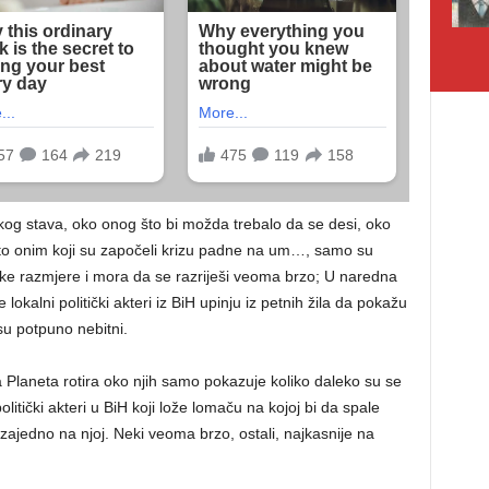
g stava, oko onog što bi možda trebalo da se desi, oko
što onim koji su započeli krizu padne na um…, samo su
ntske razmjere i mora da se razriješi veoma brzo; U naredna
 lokalni politički akteri iz BiH upinju iz petnih žila da pokažu
su potpuno nebitni.
 Planeta rotira oko njih samo pokazuje koliko daleko su se
tički akteri u BiH koji lože lomaču na kojoj bi da spale
 zajedno na njoj. Neki veoma brzo, ostali, najkasnije na