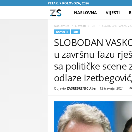
PETAK, 7 KOLOVOZA, 2026
NASLOVNA
VIJESTI
B
Z
A
Naslovnica
Novosti
BiH
SLOBODAN VASKOVIĆ NA
NOVOSTI
BIH
SLOBODAN VASKOVI
S
u završnu fazu rje
R
sa političke scene
E
odlaze Izetbegović
B
Objavio
ZASREBRENICU.ba
-
12 travnja, 2024
R
E
N
I