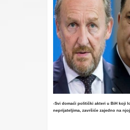
C
U
-Svi domaći politički akteri u BiH koji
neprijateljima, završiće zajedno na njoj