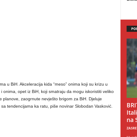
PO
ma u BiH. Akceleracija kida “meso” onima koji su krizu u
i onima, opet iz BiH, koji smatraju da mogu iskoristiti veliko
ne planove, zaogrnute nevješto brigom za BiH. Djeluje
BRI
 sa tendencijama ka ratu, piše novinar Slobodan Vasković.
Ital
na 
ZASRE