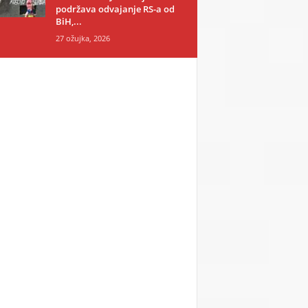
podržava odvajanje RS-a od
BiH,...
27 ožujka, 2026