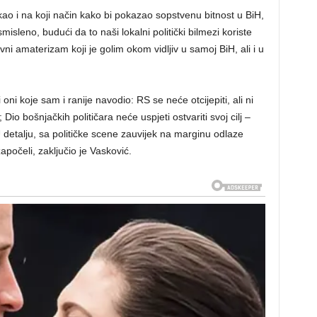
kao i na koji način kako bi pokazao sopstvenu bitnost u BiH,
misleno, budući da to naši lokalni politički bilmezi koriste
evni amaterizam koji je golim okom vidljiv u samoj BiH, ali i u
 oni koje sam i ranije navodio: RS se neće otcijepiti, ali ni
; Dio bošnjačkih političara neće uspjeti ostvariti svoj cilj –
detalju, sa političke scene zauvijek na marginu odlaze
započeli, zaključio je Vasković.