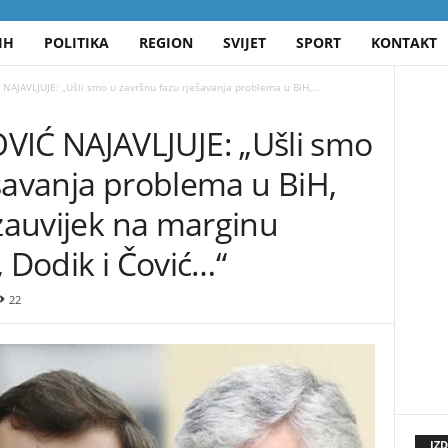
IH
POLITIKA
REGION
SVIJET
SPORT
KONTAKT
JAVLJUJE: „Ušli smo u završnu fazu rješavanja problema u BiH,...
Ć NAJAVLJUJE: „Ušli smo
šavanja problema u BiH,
 zauvijek na marginu
, Dodik i Čović…“
22
IZ