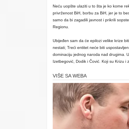
Neću uopšte ulaziti u to šta je ko kome re
privrženost BiH, borbu za BiH, jer je to bes
samo da bi zagadili javnost i prikrili sopst
Regionu.
Ubijeđen sam da će epilozi velike krize biti
nestati; Treći entitet neće biti uspostavljen
dominaciju jednog naroda nad drugima. U 
Izetbegović, Dodik i Čović. Koji su Krizu i 