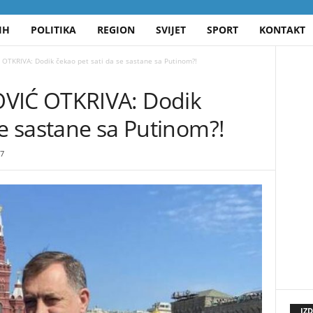
IH
POLITIKA
REGION
SVIJET
SPORT
KONTAKT
TKRIVA: Dodik čekao pet sati da se sastane sa Putinom?!
IĆ OTKRIVA: Dodik
se sastane sa Putinom?!
7
IZ