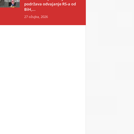
podržava odvajanje RS-a od
BiH,...
27 ožujka, 2026