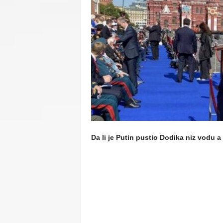
C
U
Da li je Putin pustio Dodika niz vodu 