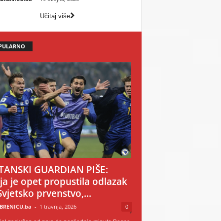
Učitaj više
PULARNO
TANSKI GUARDIAN PIŠE:
ija je opet propustila odlazak
Svjetsko prvenstvo,...
BRENICU.ba
-
1 travnja, 2026
0