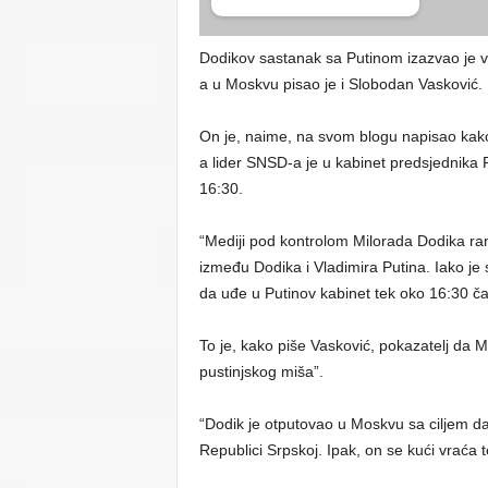
Dodikov sastanak sa Putinom izazvao je v
a u Moskvu pisao je i Slobodan Vasković.
On je, naime, na svom blogu napisao kako 
a lider SNSD-a je u kabinet predsjednika
16:30.
“Mediji pod kontrolom Milorada Dodika ran
između Dodika i Vladimira Putina. Iako j
da uđe u Putinov kabinet tek oko 16:30 ča
To je, kako piše Vasković, pokazatelj da
pustinjskog miša”.
“Dodik je otputovao u Moskvu sa ciljem da 
Republici Srpskoj. Ipak, on se kući vraća