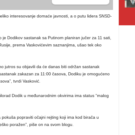
eliko interesovanje domaće javnosti, a o putu lidera SNSD-
je Dodikov sastanak sa Putinom planiran jučer za 11 sati,
 Rusije, prema Vaskovićevim saznanjima, ušao tek oko
o jutros su objavili da će danas biti održan sastanak
e sastanak zakazan za 11:00 časova, Dodiku je omogućeno
sova”, tvrdi Vasković.
 Milorad Dodik u međunarodnim okvirima ima status “malog
pokuša popraviti očajni rejting koji ima kod birača u
 teško poražen”, piše on na svom blogu.