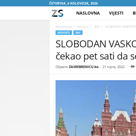
ČETVRTAK, 6 KOLOVOZA, 2026
NASLOVNA
VIJESTI
B
Z
A
Naslovnica
Novosti
BiH
SLOBODAN VASKOVIĆ O
NOVOSTI
BIH
SLOBODAN VASKOV
S
čekao pet sati da 
R
E
Objavio
ZASREBRENICU.ba
-
21 rujna, 2022
B
R
E
N
I