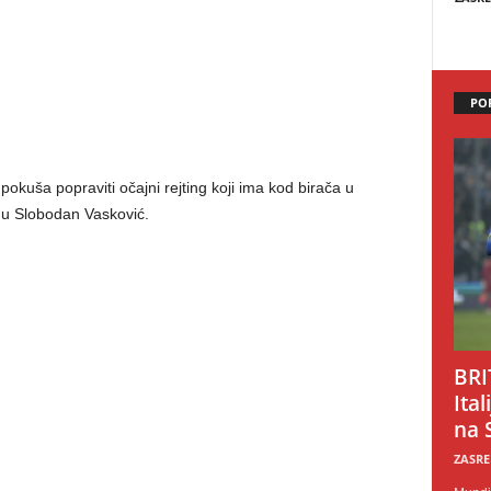
PO
okuša popraviti očajni rejting koji ima kod birača u
gu Slobodan Vasković.
BRI
Ital
na 
ZASRE