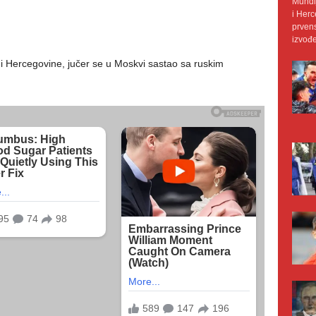
Mundij
i Herc
prvens
izvođe
i Hercegovine, jučer se u Moskvi sastao sa ruskim