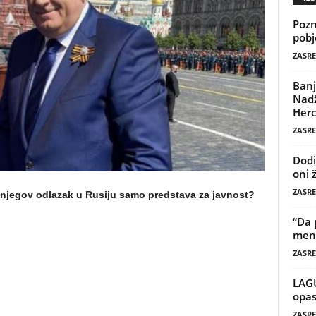
Pozn
pobj
ZASRE
Banj
Nadž
Herc
ZASRE
Dodi
oni 
ZASRE
a njegov odlazak u Rusiju samo predstava za javnost?
“Da 
mene
ZASRE
LAG
opas
ZASRE