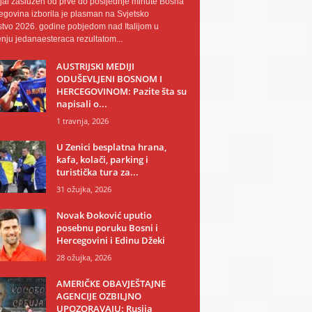
al zaslužen od prve do posljednje minute Bosna
egovina izborila je plasman na Svjetsko
tvo 2026. godine pobjedom nad Italijom u
nju jedanaesteraca rezultatom...
AUSTRIJSKI MEDIJI
ODUŠEVLJENI BOSNOM I
HERCEGOVINOM: Pazite šta su
napisali o...
1 travnja, 2026
U Zenici besplatna hrana,
kafa, kolači, parking i
turistička tura za...
31 ožujka, 2026
Novak Đoković uputio
posebnu poruku Bosni i
Hercegovini i Edinu Džeki
28 ožujka, 2026
AMERIČKE OBAVJEŠTAJNE
AGENCIJE OZBILJNO
UPOZORAVAJU: Rusija