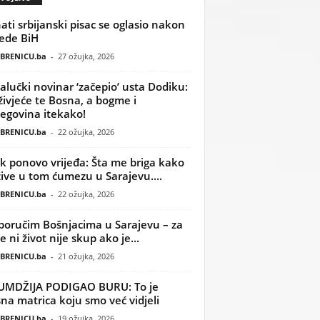
ati srbijanski pisac se oglasio nakon
ede BiH
BRENICU.ba
-
27 ožujka, 2026
alučki novinar ‘začepio’ usta Dodiku:
ivjeće te Bosna, a bogme i
egovina itekako!
BRENICU.ba
-
22 ožujka, 2026
k ponovo vrijeđa: Šta me briga kako
žive u tom ćumezu u Sarajevu....
BRENICU.ba
-
22 ožujka, 2026
poručim Bošnjacima u Sarajevu – za
 ni život nije skup ako je...
BRENICU.ba
-
21 ožujka, 2026
UMDŽIJA PODIGAO BURU: To je
na matrica koju smo već vidjeli
BRENICU.ba
-
19 ožujka, 2026