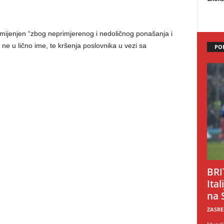
smijenjen “zbog neprimjerenog i nedoličnog ponašanja i
 ne u lično ime, te kršenja poslovnika u vezi sa
PO
BRI
Ital
na 
ZASRE