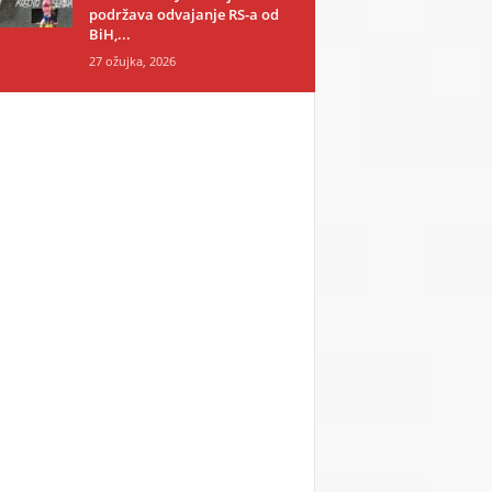
podržava odvajanje RS-a od
BiH,...
27 ožujka, 2026