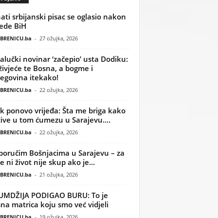
ati srbijanski pisac se oglasio nakon
ede BiH
BRENICU.ba
-
27 ožujka, 2026
alučki novinar ‘začepio’ usta Dodiku:
ivjeće te Bosna, a bogme i
egovina itekako!
BRENICU.ba
-
22 ožujka, 2026
k ponovo vrijeđa: Šta me briga kako
žive u tom ćumezu u Sarajevu....
BRENICU.ba
-
22 ožujka, 2026
poručim Bošnjacima u Sarajevu – za
 ni život nije skup ako je...
BRENICU.ba
-
21 ožujka, 2026
UMDŽIJA PODIGAO BURU: To je
na matrica koju smo već vidjeli
BRENICU.ba
-
19 ožujka, 2026