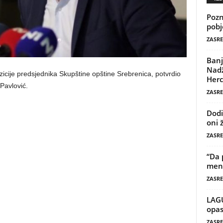
Pozn
pobj
ZASRE
Banj
Nadž
icije predsjednika Skupštine opštine Srebrenica, potvrdio
Herc
Pavlović.
ZASRE
Dodi
oni 
ZASRE
“Da 
mene
ZASRE
LAG
opas
ZASRE