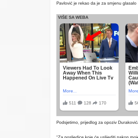
Pavlović je rekao da je za smjenu glasalo 
Podsjetimo, prijedlog za opoziv Durakovića
“Za posljedice koje će uslijediti nakon moj