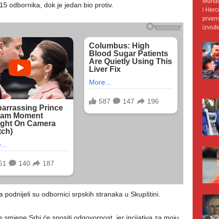
Mundij
15 odbornika, dok je jedan bio protiv.
i Herc
prvens
izvođe
 podnijeli su odbornici srpskih stranaka u Skupštini.
e smjene Srbi će snositi odgovornost, jer incijativa za moju