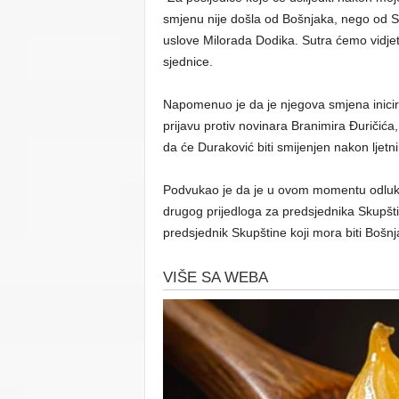
smjenu nije došla od Bošnjaka, nego od S
uslove Milorada Dodika. Sutra ćemo vidjeti
sjednice.
Napomenuo je da je njegova smjena inicir
prijavu protiv novinara Branimira Đuričića
da će Duraković biti smijenjen nakon ljet
Podvukao je da je u ovom momentu odluka 
drugog prijedloga za predsjednika Skupšt
predsjednik Skupštine koji mora biti Bošnj