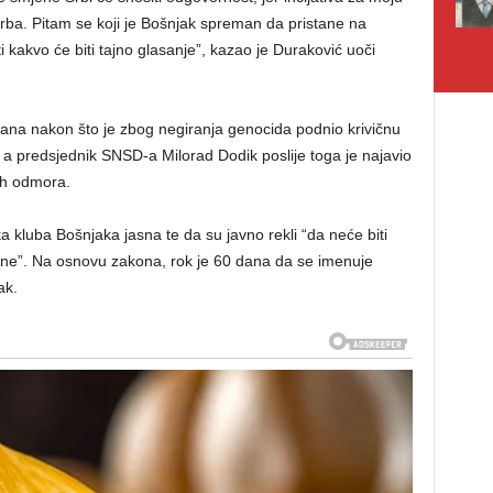
rba. Pitam se koji je Bošnjak spreman da pristane na
 kakvo će biti tajno glasanje”, kazao je Duraković uoči
ana nakon što je zbog negiranja genocida podnio krivičnu
, a predsjednik SNSD-a Milorad Dodik poslije toga je najavio
nih odmora.
kluba Bošnjaka jasna te da su javno rekli “da neće biti
ine”. Na osnovu zakona, rok je 60 dana da se imenuje
ak.