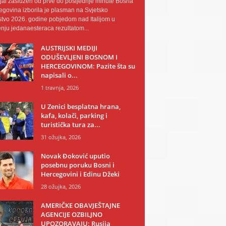
al zaslužen od prve do posljednje minute Bosna
egovina izborila je plasman na Svjetsko
tvo 2026. godine pobjedom nad Italijom u
nju jedanaesteraca rezultatom...
AUSTRIJSKI MEDIJI
ODUŠEVLJENI BOSNOM I
HERCEGOVINOM: Pazite šta su
napisali o...
1 travnja, 2026
U Zenici besplatna hrana,
kafa, kolači, parking i
turistička tura za...
31 ožujka, 2026
Novak Đoković uputio
posebnu poruku Bosni i
Hercegovini i Edinu Džeki
28 ožujka, 2026
AMERIČKE OBAVJEŠTAJNE
AGENCIJE OZBILJNO
UPOZORAVAJU: Rusija