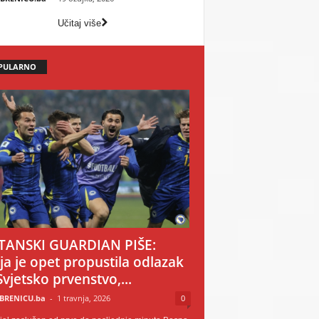
Učitaj više
PULARNO
TANSKI GUARDIAN PIŠE:
ija je opet propustila odlazak
Svjetsko prvenstvo,...
BRENICU.ba
-
1 travnja, 2026
0