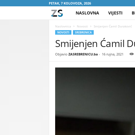
PETAK, 7 KOLOVOZA, 2026
NASLOVNA
VIJESTI
B
Z
A
Naslovnica
Novosti
Smijenjen Ćamil Duraković
NOVOSTI
SREBRENICA
Smijenjen Ćamil D
S
R
Objavio
ZASREBRENICU.ba
-
16 rujna, 2021
E
B
R
E
N
I