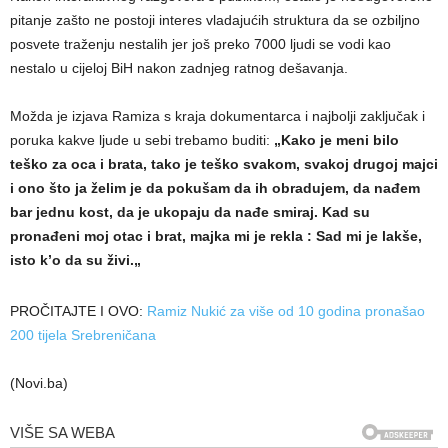
pitanje zašto ne postoji interes vladajućih struktura da se ozbiljno
posvete traženju nestalih jer još preko 7000 ljudi se vodi kao
nestalo u cijeloj BiH nakon zadnjeg ratnog dešavanja.
Možda je izjava Ramiza s kraja dokumentarca i najbolji zaključak i
poruka kakve ljude u sebi trebamo buditi:
„Kako je meni bilo
teško za oca i brata, tako je teško svakom, svakoj drugoj majci
i ono što ja želim je da pokušam da ih obradujem, da nađem
bar jednu kost, da je ukopaju da nađe smiraj. Kad su
pronađeni moj otac i brat, majka mi je rekla : Sad mi je lakše,
isto k’o da su živi.„
PROČITAJTE I OVO:
Ramiz Nukić za više od 10 godina pronašao
200 tijela Srebreničana
(Novi.ba)