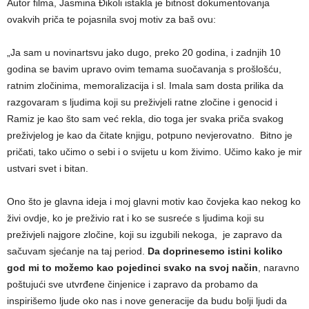
Autor filma, Jasmina Đikoli istakla je bitnost dokumentovanja
ovakvih priča te pojasnila svoj motiv za baš ovu:
„Ja sam u novinartsvu jako dugo, preko 20 godina, i zadnjih 10
godina se bavim upravo ovim temama suočavanja s prošlošću,
ratnim zločinima, memoralizacija i sl. Imala sam dosta prilika da
razgovaram s ljudima koji su preživjeli ratne zločine i genocid i
Ramiz je kao što sam već rekla, dio toga jer svaka priča svakog
preživjelog je kao da čitate knjigu, potpuno nevjerovatno. Bitno je
pričati, tako učimo o sebi i o svijetu u kom živimo. Učimo kako je mir
ustvari svet i bitan.
Ono što je glavna ideja i moj glavni motiv kao čovjeka kao nekog ko
živi ovdje, ko je preživio rat i ko se susreće s ljudima koji su
preživjeli najgore zločine, koji su izgubili nekoga, je zapravo da
sačuvam sjećanje na taj period.
Da doprinesemo istini koliko
god mi to možemo kao pojedinci svako na svoj način
, naravno
poštujući sve utvrđene činjenice i zapravo da probamo da
inspirišemo ljude oko nas i nove generacije da budu bolji ljudi da