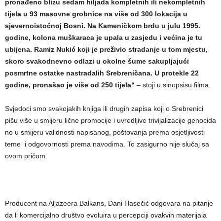
pronađeno blizu sedam hiljada kompletnih ili nekompletnih
tijela u 93 masovne grobnice na više od 300 lokacija u
sjevernoistočnoj Bosni. Na Kameničkom brdu u julu 1995.
godine, kolona muškaraca je upala u zasjedu i većina je tu
ubijena. Ramiz Nukić koji je preživio stradanje u tom mjestu,
skoro svakodnevno odlazi u okolne šume sakupljajući
posmrtne ostatke nastradalih Srebreničana. U protekle 22
godine, pronašao je više od 250 tijela“
– stoji u sinopsisu filma.
Svjedoci smo svakojakih knjiga ili drugih zapisa koji o Srebrenici
pišu više u smijeru lične promocije i uvredljive trivijalizacije genocida
no u smijeru validnosti napisanog, poštovanja prema osjetljivosti
teme i odgovornosti prema navodima. To zasigurno nije slučaj sa
ovom pričom.
Producent na Aljazeera Balkans, Đani Hasečić odgovara na pitanje
da li komercijalno društvo evoluira u percepciji ovakvih materijala