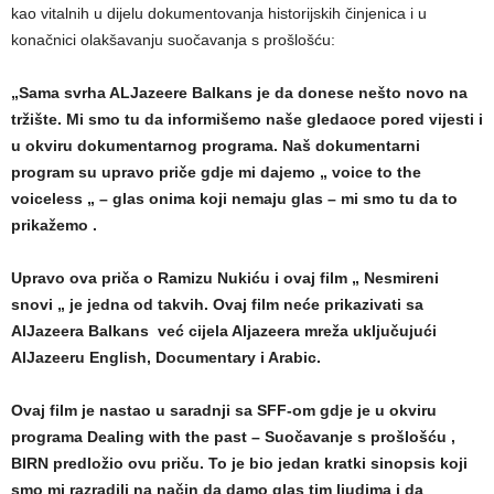
kao vitalnih u dijelu dokumentovanja historijskih činjenica i u
konačnici olakšavanju suočavanja s prošlošću:
„Sama svrha ALJazeere Balkans je da donese nešto novo na
tržište. Mi smo tu da informišemo naše gledaoce pored vijesti i
u okviru dokumentarnog programa. Naš dokumentarni
program su upravo priče gdje mi dajemo „ voice to the
voiceless „ – glas onima koji nemaju glas – mi smo tu da to
prikažemo .
Upravo ova priča o Ramizu Nukiću i ovaj film „ Nesmireni
snovi „ je jedna od takvih. Ovaj film neće prikazivati sa
AlJazeera Balkans već cijela Aljazeera mreža uključujući
AlJazeeru English, Documentary i Arabic.
Ovaj film je nastao u saradnji sa SFF-om gdje je u okviru
programa Dealing with the past – Suočavanje s prošlošću ,
BIRN predložio ovu priču. To je bio jedan kratki sinopsis koji
smo mi razradili na način da damo glas tim ljudima i da