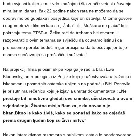
budu svjesni koliko je mir vrlo značajan i šta znači svetost očuvanja
mira jer mi danas, čak 22 godine nakon rata ne možemo da se
oporavimo od gubitaka i posljedica koje on ostavlja. O tome govore
i dugometražni filmovi kao su „ Žaba“ ili „ Muškarci ne plaču“ koji
pokrivaju temu PTSP-a. Želim reći da trebamo biti otvoreni i
razgovarati o ovim temama sa sviješću da očuvamo istinu i da
prenesemo poruku budućim generacijama da to očuvaju jer to je
osnova suočavanja sa prošlošću i suživota.“
Na projekciji filma je osim ekipe koja ga je radila bila i Ewa
Klonovsky, antropologinja iz Poljske koja je učestvovala u traženju i
iskopavanju posmrtnih ostataka ubijenih na području BiH. Ponovila
je prisutnima rečenicu koju je izjavila unutar dokumentarca :
„Ne
prestaje biti emotivno gledati ove snimke, učestvovati u ovom
svjedočenju. Životna misija Ramiza je da novac nije
bitan.Bitno je kako živiš, kako se ponašaš,kako se osjećaš
prema drugim ljudim koji su živi i mrtvi.”
Nakon interaktivnog razgovora s publikom, ostalo je neodgovoreno