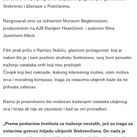
Srebrenici i dženaze u Potočarima.
Razgovarali smo sa režiserom Murisom Beglerovićem,
producentom na AJB Đanijem Hasečićem i autorom filma
Jasminom Đikoli.
Film prati priču o Ramizu Nukiću, glavnom protagonisti koji je
nakon što je i sam preživio strahotu Srebrenice, svoj život posvetio
traženju ostataka onih koji nisu preživjeli.
Čovjek koji bez naknade, ikakvog interesnog motiva, osim motiva
srca i moralnog kompasa, traga za ostacima ubijenih kaže da ne
prihvata zaborav.
Ramiz je prvenstveno bio motiviran traženjem ostataka ubijenog
oca i brata ali nije se zaustavio i kad su oni pronađeni.
„Prema podacima Instituta za traženje nestalih, još se traga za
ostacima gotovo hiljadu ubijenih Srebreničana. Do sada je