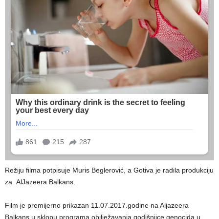
Režiju filma potpisuje Muris Beglerović, a Gotiva je radila produkciju
za AlJazeera Balkans.
Film je premijerno prikazan 11.07.2017.godine na Aljazeera
Balkans u sklopu programa obilježavanja godišnjice genocida u