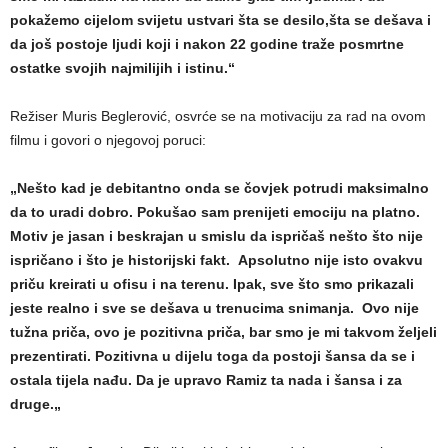
pokažemo cijelom svijetu ustvari šta se desilo,šta se dešava i
da još postoje ljudi koji i nakon 22 godine traže posmrtne
ostatke svojih najmilijih i istinu.“
Režiser Muris Beglerović, osvrće se na motivaciju za rad na ovom
filmu i govori o njegovoj poruci:
„Nešto kad je debitantno onda se čovjek potrudi maksimalno
da to uradi dobro. Pokušao sam prenijeti emociju na platno.
Motiv je jasan i beskrajan u smislu da ispričaš nešto što nije
ispričano i što je historijski fakt. Apsolutno nije isto ovakvu
priču kreirati u ofisu i na terenu. Ipak, sve što smo prikazali
jeste realno i sve se dešava u trenucima snimanja. Ovo nije
tužna priča, ovo je pozitivna priča, bar smo je mi takvom željeli
prezentirati. Pozitivna u dijelu toga da postoji šansa da se i
ostala tijela nađu. Da je upravo Ramiz ta nada i šansa i za
druge.„