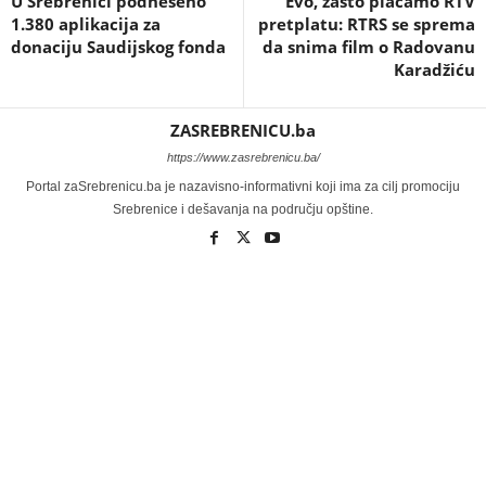
U Srebrenici podneseno
Evo, zašto plaćamo RTV
1.380 aplikacija za
pretplatu: RTRS se sprema
donaciju Saudijskog fonda
da snima film o Radovanu
Karadžiću
ZASREBRENICU.ba
https://www.zasrebrenicu.ba/
Portal zaSrebrenicu.ba je nazavisno-informativni koji ima za cilj promociju
Srebrenice i dešavanja na području opštine.