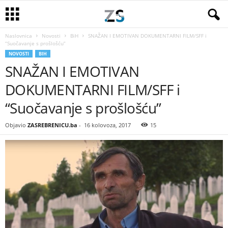
Naslovnica
Novosti
BiH
SNAŽAN I EMOTIVAN DOKUMENTARNI FILM/SFF i
“Suočavanje s prošlošću”
NOVOSTI
BIH
SNAŽAN I EMOTIVAN
DOKUMENTARNI FILM/SFF i
“Suočavanje s prošlošću”
Objavio
ZASREBRENICU.ba
-
16 kolovoza, 2017
15