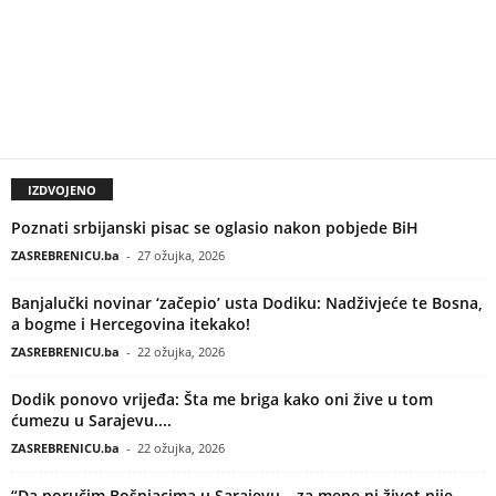
IZDVOJENO
Poznati srbijanski pisac se oglasio nakon pobjede BiH
ZASREBRENICU.ba
-
27 ožujka, 2026
Banjalučki novinar ‘začepio’ usta Dodiku: Nadživjeće te Bosna,
a bogme i Hercegovina itekako!
ZASREBRENICU.ba
-
22 ožujka, 2026
Dodik ponovo vrijeđa: Šta me briga kako oni žive u tom
ćumezu u Sarajevu....
ZASREBRENICU.ba
-
22 ožujka, 2026
“Da poručim Bošnjacima u Sarajevu – za mene ni život nije