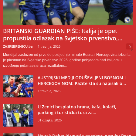
BRITANSKI GUARDIAN PIŠE: Italija je opet
propustila odlazak na Svjetsko prvenstvo,...
ZASREBRENICU.ba
-
1 travnja, 2026
0
Mundijal zaslužen od prve do posljednje minute Bosna i Hercegovina izborila
je plasman na Svjetsko prvenstvo 2026. godine pobjedom nad Italijom u
izvođenju jedanaesteraca rezultatom...
AUSTRIJSKI MEDIJI ODUŠEVLJENI BOSNOM I
HERCEGOVINOM: Pazite šta su napisali o...
1 travnja, 2026
U Zenici besplatna hrana, kafa, kolači,
parking i turistička tura za...
31 ožujka, 2026
Novak Đoković uputio posebnu poruku Bosni