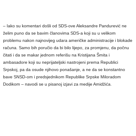
– Iako su komentari došli od SDS-ove Aleksandre Pandurević ne
želim puno da se bavim članovima SDS-a koji su u velikom
problemu nakon najnovijeg udara američke administracije i blokade
računa. Samo bih poručio da bi bilo lijepo, za promjenu, da počnu
čitati i da se makar jednom referišu na Kristijana Šmita i
ambasadore koji su neprijateljski nastrojeni prema Republici
Srpskoj, pa da osude njihovo ponašanje, a ne da se konstantno
bave SNSD-om i predsjednikom Republike Srpske Miloradom
Dodikom – navodi se u pisanoj izjavi za medije Amidžića.