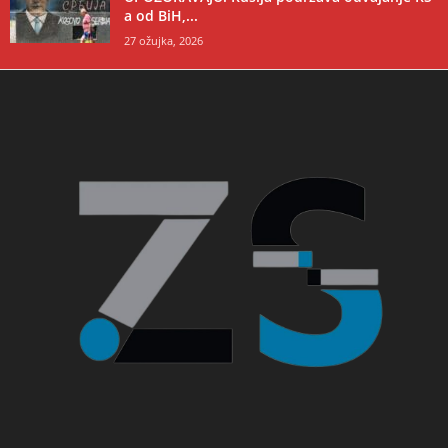
a od BiH,...
27 ožujka, 2026