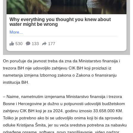
On poručuje da javnost treba da zna da Ministarstvo finansija i
trezora BiH nije udovoljilo zahtjevu CIK BiH koji proizlazi iz
nametanja izmjena Izbornog zakona o Zakona o finansiranju
institucija BiH.
– Naime, nametnutim izmjenama Ministarstvo finansija i trezora
Bosne i Hercegovine je dužno u potpunosti udovoljiti budžetskom
zahtjevu CIK BiH koji je za 2024. godinu iznosio 33.658.000 KM.
Toliko je potrebno ako bi se udovoljilo onima koji bi da sprovedu
odluke Kristijana Šmita, jer su veća sredstva potrebna za nabavku
određene opreme, softvera, novo zapošljavanje, video nadzor,