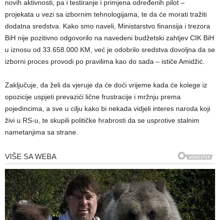
novih aktivnosti, pa i testiranje i primjena određenih pilot –
projekata u vezi sa izbornim tehnologijama, te da će morati tražiti
dodatna sredstva. Kako smo naveli, Ministarstvo finansija i trezora
BiH nije pozitivno odgovorilo na navedeni budžetski zahtjev CIK BiH
u iznosu od 33.658.000 KM, već je odobrilo sredstva dovoljna da se
izborni proces provodi po pravilima kao do sada – ističe Amidžić.
Zaključuje, da želi da vjeruje da će doći vrijeme kada će kolege iz
opozicije uspjeti prevazići lične frustracije i mržnju prema
pojedincima, a sve u cilju kako bi nekada vidjeli interes naroda koji
živi u RS-u, te skupili političke hrabrosti da se usprotive stalnim
nametanjima sa strane.