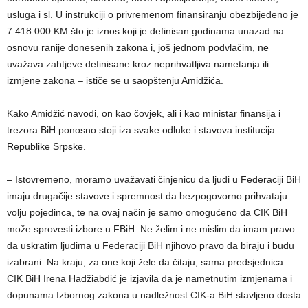
usluga i sl. U instrukciji o privremenom finansiranju obezbijeđeno je
7.418.000 KM što je iznos koji je definisan godinama unazad na
osnovu ranije donesenih zakona i, još jednom podvlačim, ne
uvažava zahtjeve definisane kroz neprihvatljiva nametanja ili
izmjene zakona – ističe se u saopštenju Amidžića.
Kako Amidžić navodi, on kao čovjek, ali i kao ministar finansija i
trezora BiH ponosno stoji iza svake odluke i stavova institucija
Republike Srpske.
– Istovremeno, moramo uvažavati činjenicu da ljudi u Federaciji BiH
imaju drugačije stavove i spremnost da bezpogovorno prihvataju
volju pojedinca, te na ovaj način je samo omogućeno da CIK BiH
može sprovesti izbore u FBiH. Ne želim i ne mislim da imam pravo
da uskratim ljudima u Federaciji BiH njihovo pravo da biraju i budu
izabrani. Na kraju, za one koji žele da čitaju, sama predsjednica
CIK BiH Irena Hadžiabdić je izjavila da je nametnutim izmjenama i
dopunama Izbornog zakona u nadležnost CIK-a BiH stavljeno dosta