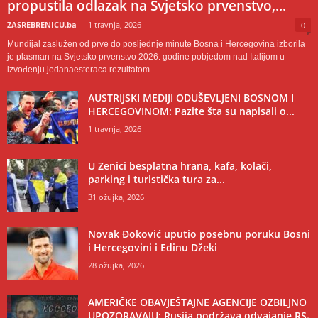
propustila odlazak na Svjetsko prvenstvo,...
ZASREBRENICU.ba
-
1 travnja, 2026
0
Mundijal zaslužen od prve do posljednje minute Bosna i Hercegovina izborila
je plasman na Svjetsko prvenstvo 2026. godine pobjedom nad Italijom u
izvođenju jedanaesteraca rezultatom...
AUSTRIJSKI MEDIJI ODUŠEVLJENI BOSNOM I
HERCEGOVINOM: Pazite šta su napisali o...
1 travnja, 2026
U Zenici besplatna hrana, kafa, kolači,
parking i turistička tura za...
31 ožujka, 2026
Novak Đoković uputio posebnu poruku Bosni
i Hercegovini i Edinu Džeki
28 ožujka, 2026
AMERIČKE OBAVJEŠTAJNE AGENCIJE OZBILJNO
UPOZORAVAJU: Rusija podržava odvajanje RS-