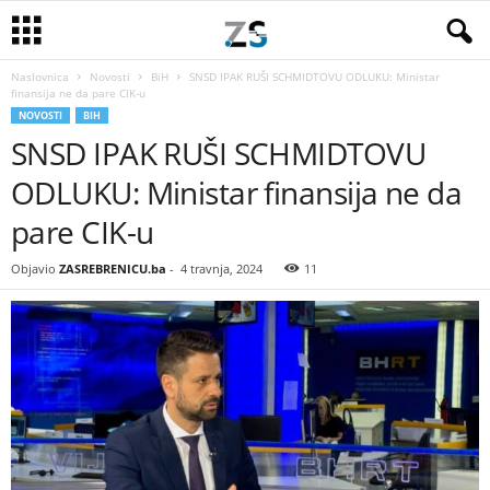
Naslovnica
Novosti
BiH
SNSD IPAK RUŠI SCHMIDTOVU ODLUKU: Ministar
finansija ne da pare CIK-u
NOVOSTI
BIH
SNSD IPAK RUŠI SCHMIDTOVU
ODLUKU: Ministar finansija ne da
pare CIK-u
Objavio
ZASREBRENICU.ba
-
4 travnja, 2024
11