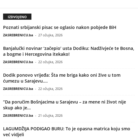
IZDVOJENO
Poznati srbijanski pisac se oglasio nakon pobjede BiH
ZASREBRENICU.ba
-
27 ožujka, 2026
Banjalučki novinar ‘začepio’ usta Dodiku: Nadživjeće te Bosna,
a bogme i Hercegovina itekako!
ZASREBRENICU.ba
-
22 ožujka, 2026
Dodik ponovo vrijeđa: Šta me briga kako oni žive u tom
ćumezu u Sarajevu....
ZASREBRENICU.ba
-
22 ožujka, 2026
“Da poručim Bošnjacima u Sarajevu – za mene ni život nije
skup ako je...
ZASREBRENICU.ba
-
21 ožujka, 2026
LAGUMDŽIJA PODIGAO BURU: To je opasna matrica koju smo
već vidjeli