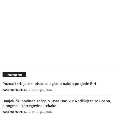
IZDVOJENO
Poznati srbijanski pisac se oglasio nakon pobjede BiH
ZASREBRENICU.ba
-
27 ožujka, 2026
Banjalučki novinar ‘začepio’ usta Dodiku: Nadživjeće te Bosna,
a bogme i Hercegovina itekako!
ZASREBRENICU.ba
-
22 ožujka, 2026