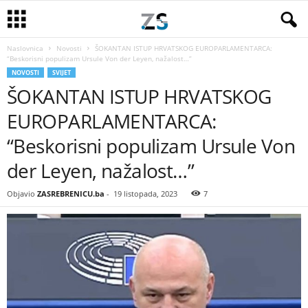
Naslovnica
Novosti
ŠOKANTAN ISTUP HRVATSKOG EUROPARLAMENTARCA:
“Beskorisni populizam Ursule Von der Leyen, nažalost…”
NOVOSTI
SVIJET
ŠOKANTAN ISTUP HRVATSKOG
EUROPARLAMENTARCA:
“Beskorisni populizam Ursule Von
der Leyen, nažalost…”
Objavio
ZASREBRENICU.ba
-
19 listopada, 2023
7