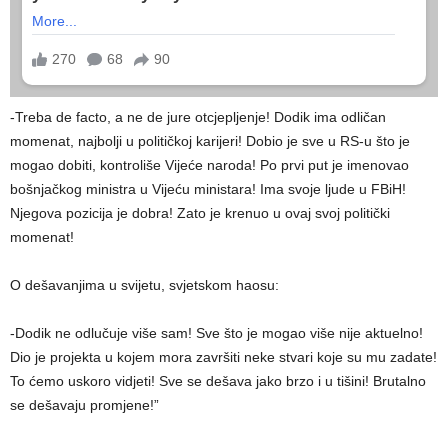
-Treba de facto, a ne de jure otcjepljenje! Dodik ima odličan
momenat, najbolji u političkoj karijeri! Dobio je sve u RS-u što je
mogao dobiti, kontroliše Vijeće naroda! Po prvi put je imenovao
bošnjačkog ministra u Vijeću ministara! Ima svoje ljude u FBiH!
Njegova pozicija je dobra! Zato je krenuo u ovaj svoj politički
momenat!
O dešavanjima u svijetu, svjetskom haosu:
-Dodik ne odlučuje više sam! Sve što je mogao više nije aktuelno!
Dio je projekta u kojem mora završiti neke stvari koje su mu zadate!
To ćemo uskoro vidjeti! Sve se dešava jako brzo i u tišini! Brutalno
se dešavaju promjene!”