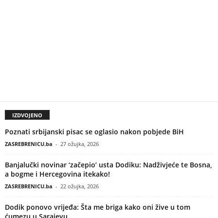
IZDVOJENO
Poznati srbijanski pisac se oglasio nakon pobjede BiH
ZASREBRENICU.ba
-
27 ožujka, 2026
Banjalučki novinar ‘začepio’ usta Dodiku: Nadživjeće te Bosna,
a bogme i Hercegovina itekako!
ZASREBRENICU.ba
-
22 ožujka, 2026
Dodik ponovo vrijeđa: Šta me briga kako oni žive u tom
ćumezu u Sarajevu....