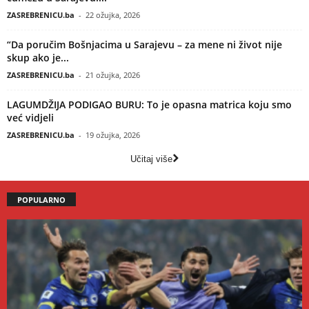
ZASREBRENICU.ba
-
22 ožujka, 2026
“Da poručim Bošnjacima u Sarajevu – za mene ni život nije
skup ako je...
ZASREBRENICU.ba
-
21 ožujka, 2026
LAGUMDŽIJA PODIGAO BURU: To je opasna matrica koju smo
već vidjeli
ZASREBRENICU.ba
-
19 ožujka, 2026
Učitaj više
POPULARNO