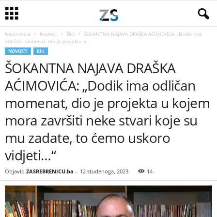
Naslovnica
Novosti
BiH
ŠOKANTNA NAJAVA DRAŠKA AĆIMOVIĆA: „Dodik ima
odličan momenat, dio je projekta u...
NOVOSTI
BIH
ŠOKANTNA NAJAVA DRAŠKA
AĆIMOVIĆA: „Dodik ima odličan
momenat, dio je projekta u kojem
mora završiti neke stvari koje su
mu zadate, to ćemo uskoro
vidjeti…“
Objavio
ZASREBRENICU.ba
-
12 studenoga, 2023
14