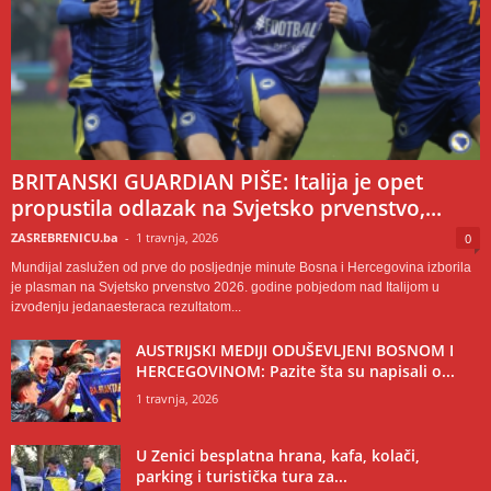
BRITANSKI GUARDIAN PIŠE: Italija je opet
propustila odlazak na Svjetsko prvenstvo,...
ZASREBRENICU.ba
-
1 travnja, 2026
0
Mundijal zaslužen od prve do posljednje minute Bosna i Hercegovina izborila
je plasman na Svjetsko prvenstvo 2026. godine pobjedom nad Italijom u
izvođenju jedanaesteraca rezultatom...
AUSTRIJSKI MEDIJI ODUŠEVLJENI BOSNOM I
HERCEGOVINOM: Pazite šta su napisali o...
1 travnja, 2026
U Zenici besplatna hrana, kafa, kolači,
parking i turistička tura za...