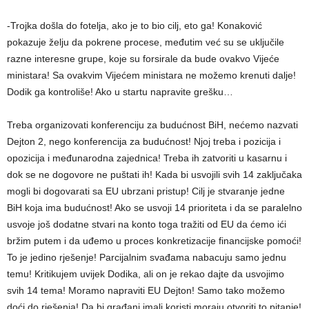
-Trojka došla do fotelja, ako je to bio cilj, eto ga! Konaković
pokazuje želju da pokrene procese, međutim već su se uključile
razne interesne grupe, koje su forsirale da bude ovakvo Vijeće
ministara! Sa ovakvim Vijećem ministara ne možemo krenuti dalje!
Dodik ga kontroliše! Ako u startu napravite grešku…
Treba organizovati konferenciju za budućnost BiH, nećemo nazvati
Dejton 2, nego konferencija za budućnost! Njoj treba i pozicija i
opozicija i međunarodna zajednica! Treba ih zatvoriti u kasarnu i
dok se ne dogovore ne puštati ih! Kada bi usvojili svih 14 zaključaka
mogli bi dogovarati sa EU ubrzani pristup! Cilj je stvaranje jedne
BiH koja ima budućnost! Ako se usvoji 14 prioriteta i da se paralelno
usvoje još dodatne stvari na konto toga tražiti od EU da ćemo ići
bržim putem i da uđemo u proces konkretizacije financijske pomoći!
To je jedino rješenje! Parcijalnim svađama nabacuju samo jednu
temu! Kritikujem uvijek Dodika, ali on je rekao dajte da usvojimo
svih 14 tema! Moramo napraviti EU Dejton! Samo tako možemo
doći do rješenja! Da bi građani imali koristi moraju otvoriti to pitanje!