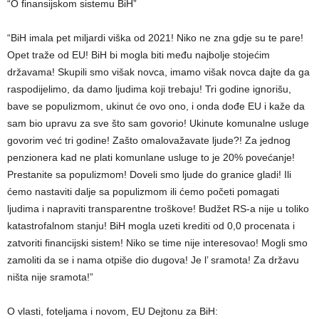
“O finansijskom sistemu BiH”
“BiH imala pet miljardi viška od 2021! Niko ne zna gdje su te pare!
Opet traže od EU! BiH bi mogla biti među najbolje stojećim
državama! Skupili smo višak novca, imamo višak novca dajte da ga
raspodijelimo, da damo ljudima koji trebaju! Tri godine ignorišu,
bave se populizmom, ukinut će ovo ono, i onda dođe EU i kaže da
sam bio upravu za sve što sam govorio! Ukinute komunalne usluge
govorim već tri godine! Zašto omalovažavate ljude?! Za jednog
penzionera kad ne plati komunlane usluge to je 20% povećanje!
Prestanite sa populizmom! Doveli smo ljude do granice gladi! Ili
ćemo nastaviti dalje sa populizmom ili ćemo početi pomagati
ljudima i napraviti transparentne troškove! Budžet RS-a nije u toliko
katastrofalnom stanju! BiH mogla uzeti krediti od 0,0 procenata i
zatvoriti financijski sistem! Niko se time nije interesovao! Mogli smo
zamoliti da se i nama otpiše dio dugova! Je l’ sramota! Za državu
ništa nije sramota!”
O vlasti, foteljama i novom, EU Dejtonu za BiH: