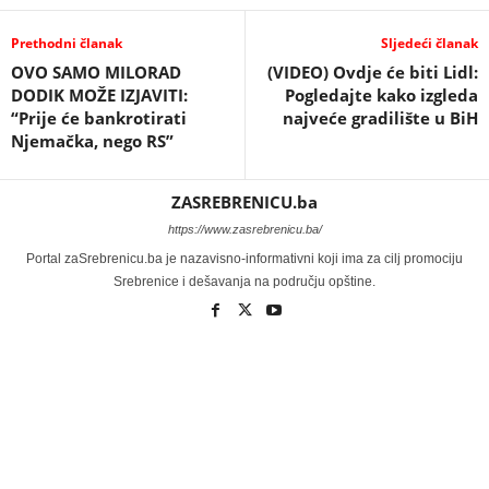
Prethodni članak
Sljedeći članak
OVO SAMO MILORAD
(VIDEO) Ovdje će biti Lidl:
DODIK MOŽE IZJAVITI:
Pogledajte kako izgleda
“Prije će bankrotirati
najveće gradilište u BiH
Njemačka, nego RS”
ZASREBRENICU.ba
https://www.zasrebrenicu.ba/
Portal zaSrebrenicu.ba je nazavisno-informativni koji ima za cilj promociju
Srebrenice i dešavanja na području opštine.