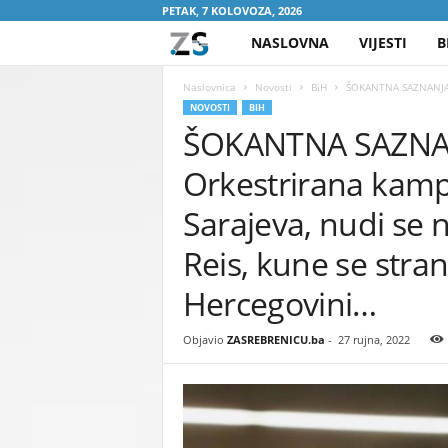
PETAK, 7 KOLOVOZA, 2026
NASLOVNA
VIJESTI
B
Z
A
Naslovnica
Novosti
BiH
ŠOKANTNA SAZNANJA VO
NOVOSTI
BIH
ŠOKANTNA SAZNAN
S
Orkestrirana kampa
R
Sarajeva, nudi se 
E
Reis, kune se stran
B
Hercegovini…
R
Objavio
ZASREBRENICU.ba
-
27 rujna, 2022
E
N
I