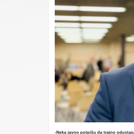
C
U
-Neka javno potpišu da trajno odustaju