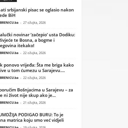
ati srbijanski pisac se oglasio nakon
ede BiH
BRENICU.ba
-
27 ožujka, 2026
alučki novinar ‘začepio’ usta Dodiku:
ivjeće te Bosna, a bogme i
egovina itekako!
BRENICU.ba
-
22 ožujka, 2026
k ponovo vrijeđa: Šta me briga kako
žive u tom ćumezu u Sarajevu....
BRENICU.ba
-
22 ožujka, 2026
poručim Bošnjacima u Sarajevu – za
 ni život nije skup ako je...
BRENICU.ba
-
21 ožujka, 2026
UMDŽIJA PODIGAO BURU: To je
na matrica koju smo već vidjeli
BRENICU.ba
-
19 ožujka, 2026