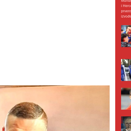
Mundij
i Herc
prvens
izvođe