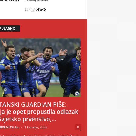
Učitaj više
PULARNO
TANSKI GUARDIAN PIŠE:
ija je opet propustila odlazak
Svjetsko prvenstvo,...
BRENICU.ba
-
1 travnja, 2026
0