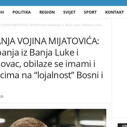
IH
POLITIKA
REGION
SVIJET
SPORT
KONTAKT
JINA MIJATOVIĆA: Orkestrirana kampanja iz Banja Luke i Sarajeva, nudi...
JA VOJINA MIJATOVIĆA:
nja iz Banja Luke i
novac, obilaze se imami i
cima na “lojalnost” Bosni i
26
IZ