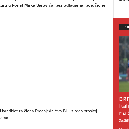
u u korist Mirka Šarovića, bez odlaganja, poručio je
PO
BRI
Ital
i kandidat za člana Predsjedništva BiH iz reda srpskoj
na 
žama.
ZASRE