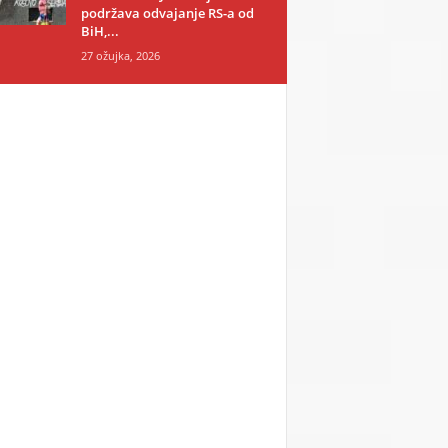
podržava odvajanje RS-a od
BiH,...
27 ožujka, 2026