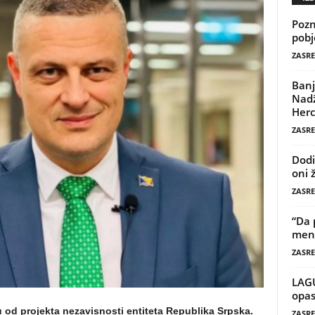
Pozn
pobj
ZASRE
Banj
Nadž
Herc
ZASRE
Dodi
oni 
ZASRE
“Da 
mene
ZASRE
LAG
opas
 od projekta nezavisnosti entiteta Republika Srpska.
ZASRE