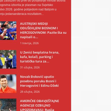
al zaslužen od prve do posljednje minute Bosna
egovina izborila je plasman na Svjetsko
tvo 2026. godine pobjedom nad Italijom u
nju jedanaesteraca rezultatom...
AUSTRIJSKI MEDIJI
ODUŠEVLJENI BOSNOM I
HERCEGOVINOM: Pazite šta su
napisali o...
1 travnja, 2026
U Zenici besplatna hrana,
kafa, kolači, parking i
turistička tura za...
31 ožujka, 2026
Novak Đoković uputio
posebnu poruku Bosni i
Hercegovini i Edinu Džeki
28 ožujka, 2026
AMERIČKE OBAVJEŠTAJNE
AGENCIJE OZBILJNO
UPOZORAVAJU: Rusija