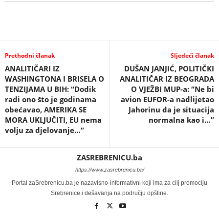
Prethodni članak
Sljedeći članak
ANALITIČARI IZ
DUŠAN JANJIĆ, POLITIČKI
WASHINGTONA I BRISELA O
ANALITIČAR IZ BEOGRADA
TENZIJAMA U BIH: “Dodik
O VJEŽBI MUP-a: “Ne bi
radi ono što je godinama
avion EUFOR-a nadlijetao
obećavao, AMERIKA SE
Jahorinu da je situacija
MORA UKLJUČITI, EU nema
normalna kao i…”
volju za djelovanje…”
ZASREBRENICU.ba
https://www.zasrebrenicu.ba/
Portal zaSrebrenicu.ba je nazavisno-informativni koji ima za cilj promociju
Srebrenice i dešavanja na području opštine.