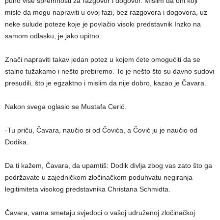
puno više spremnosti za razgovor i dogovor. Mislim da oni koji
misle da mogu napraviti u ovoj fazi, bez razgovora i dogovora, uz
neke sulude poteze koje je povlačio visoki predstavnik Inzko na
samom odlasku, je jako upitno.
Znači napraviti takav jedan potez u kojem ćete omogućiti da se
stalno tužakamo i nešto prebiremo. To je nešto što su davno sudovi
presudili, što je egzaktno i mislim da nije dobro, kazao je Čavara.
Nakon svega oglasio se Mustafa Cerić.
-Tu priču, Čavara, naučio si od Čovića, a Čović ju je naučio od
Dodika.
Da ti kažem, Čavara, da upamtiš: Dodik divlja zbog vas zato što ga
podržavate u zajedničkom zločinačkom poduhvatu negiranja
legitimiteta visokog predstavnika Christana Schmidta.
Čavara, vama smetaju svjedoci o vašoj udruženoj zločinačkoj