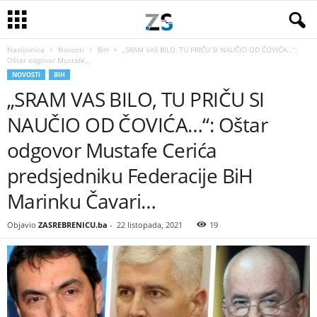
Naslovnica
Novosti
BiH
„SRAM VAS BILO, TU PRIČU SI NAUČIO OD ČOVIĆA…“:
Oštar odgovor Mustafe...
NOVOSTI
BIH
„SRAM VAS BILO, TU PRIČU SI
NAUČIO OD ČOVIĆA…“: Oštar
odgovor Mustafe Cerića
predsjedniku Federacije BiH
Marinku Čavari…
Objavio
ZASREBRENICU.ba
-
22 listopada, 2021
19