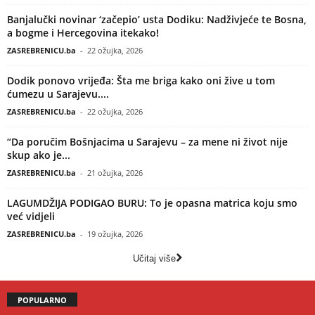
Banjalučki novinar ‘začepio’ usta Dodiku: Nadživjeće te Bosna,
a bogme i Hercegovina itekako!
ZASREBRENICU.ba
-
22 ožujka, 2026
Dodik ponovo vrijeđa: Šta me briga kako oni žive u tom
ćumezu u Sarajevu....
ZASREBRENICU.ba
-
22 ožujka, 2026
“Da poručim Bošnjacima u Sarajevu – za mene ni život nije
skup ako je...
ZASREBRENICU.ba
-
21 ožujka, 2026
LAGUMDŽIJA PODIGAO BURU: To je opasna matrica koju smo
već vidjeli
ZASREBRENICU.ba
-
19 ožujka, 2026
Učitaj više
POPULARNO