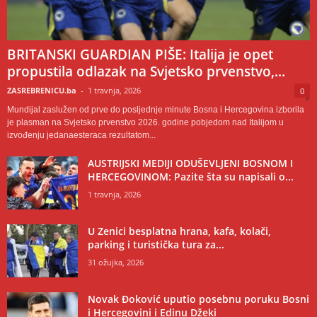
BRITANSKI GUARDIAN PIŠE: Italija je opet
propustila odlazak na Svjetsko prvenstvo,...
ZASREBRENICU.ba
-
1 travnja, 2026
0
Mundijal zaslužen od prve do posljednje minute Bosna i Hercegovina izborila
je plasman na Svjetsko prvenstvo 2026. godine pobjedom nad Italijom u
izvođenju jedanaesteraca rezultatom...
AUSTRIJSKI MEDIJI ODUŠEVLJENI BOSNOM I
HERCEGOVINOM: Pazite šta su napisali o...
1 travnja, 2026
U Zenici besplatna hrana, kafa, kolači,
parking i turistička tura za...
31 ožujka, 2026
Novak Đoković uputio posebnu poruku Bosni
i Hercegovini i Edinu Džeki