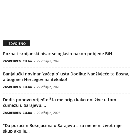
IZDVOJENO
Poznati srbijanski pisac se oglasio nakon pobjede BiH
ZASREBRENICU.ba
-
27 ožujka, 2026
Banjalučki novinar ‘začepio’ usta Dodiku: Nadživjeće te Bosna,
a bogme i Hercegovina itekako!
ZASREBRENICU.ba
-
22 ožujka, 2026
Dodik ponovo vrijeđa: Šta me briga kako oni žive u tom
ćumezu u Sarajevu....
ZASREBRENICU.ba
-
22 ožujka, 2026
“Da poručim Bošnjacima u Sarajevu – za mene ni život nije
skup ako je...