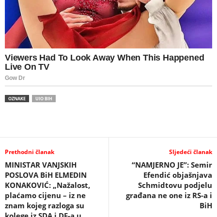
OZNAKE
UIO BIH
Prethodni članak
Sljedeći članak
MINISTAR VANJSKIH
“NAMJERNO JE”: Semir
POSLOVA BiH ELMEDIN
Efendić objašnjava
KONAKOVIĆ: „Nažalost,
Schmidtovu podjelu
plaćamo cijenu – iz ne
građana ne one iz RS-a i
znam kojeg razloga su
BiH
kolege iz SDA i DF-a u