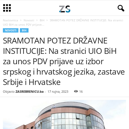
Naslovnica
Novosti
BiH
SRAMOTAN POTEZ DRŽAVNE INSTITUCIJE: Na stranici
UIO BiH za unos PDV prijave...
NOVOSTI
BIH
SRAMOTAN POTEZ DRŽAVNE
INSTITUCIJE: Na stranici UIO BiH
za unos PDV prijave uz izbor
srpskog i hrvatskog jezika, zastave
Srbije i Hrvatske
Objavio
ZASREBRENICU.ba
-
17 rujna, 2023
16