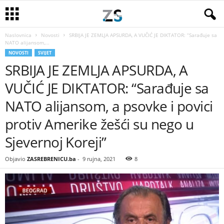
Naslovnica
Novosti
SRBIJA JE ZEMLJA APSURDA, A VUČIĆ JE DIKTATOR: “Sarađuje sa
NATO alijansom,...
NOVOSTI
SVIJET
SRBIJA JE ZEMLJA APSURDA, A
VUČIĆ JE DIKTATOR: “Sarađuje sa
NATO alijansom, a psovke i povici
protiv Amerike žešći su nego u
Sjevernoj Koreji”
Objavio
ZASREBRENICU.ba
-
9 rujna, 2021
8