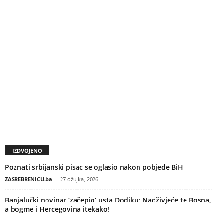
IZDVOJENO
Poznati srbijanski pisac se oglasio nakon pobjede BiH
ZASREBRENICU.ba
-
27 ožujka, 2026
Banjalučki novinar ‘začepio’ usta Dodiku: Nadživjeće te Bosna,
a bogme i Hercegovina itekako!