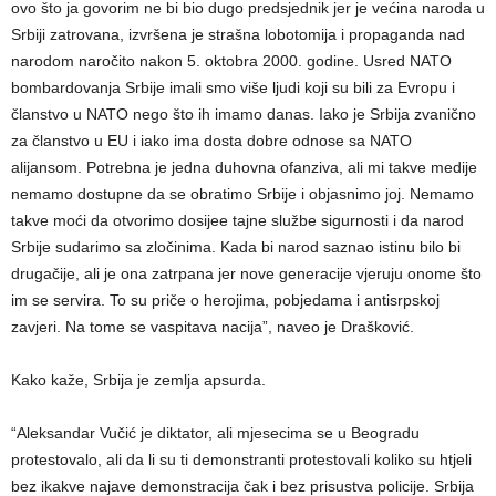
ovo što ja govorim ne bi bio dugo predsjednik jer je većina naroda u
Srbiji zatrovana, izvršena je strašna lobotomija i propaganda nad
narodom naročito nakon 5. oktobra 2000. godine. Usred NATO
bombardovanja Srbije imali smo više ljudi koji su bili za Evropu i
članstvo u NATO nego što ih imamo danas. Iako je Srbija zvanično
za članstvo u EU i iako ima dosta dobre odnose sa NATO
alijansom. Potrebna je jedna duhovna ofanziva, ali mi takve medije
nemamo dostupne da se obratimo Srbije i objasnimo joj. Nemamo
takve moći da otvorimo dosijee tajne službe sigurnosti i da narod
Srbije sudarimo sa zločinima. Kada bi narod saznao istinu bilo bi
drugačije, ali je ona zatrpana jer nove generacije vjeruju onome što
im se servira. To su priče o herojima, pobjedama i antisrpskoj
zavjeri. Na tome se vaspitava nacija”, naveo je Drašković.
Kako kaže, Srbija je zemlja apsurda.
“Aleksandar Vučić je diktator, ali mjesecima se u Beogradu
protestovalo, ali da li su ti demonstranti protestovali koliko su htjeli
bez ikakve najave demonstracija čak i bez prisustva policije. Srbija