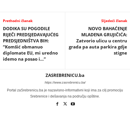
Prethodni članak
Sljedeći članak
DODIKA SU POGODILE
NOVO BAHAĆENJE
RIJEČI PREDSJEDAVAJUĆEG
MLADENA GRUJIČIĆA:
PREDSJEDNIŠTVA BIH:
Zatvorio ulicu u centru
“Komšić obmanuo
grada pa auta parkira gdje
diplomate EU, mi uredno
stigne
idemo na posao i…”
ZASREBRENICU.ba
https://www.zasrebrenicu.ba/
Portal zaSrebrenicu.ba je nazavisno-informativni koji ima za cilj promociju
Srebrenice i dešavanja na području opštine.