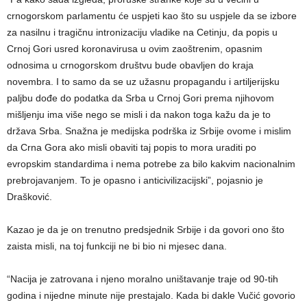
crnogorskom parlamentu će uspjeti kao što su uspjele da se izbore
za nasilnu i tragičnu intronizaciju vladike na Cetinju, da popis u
Crnoj Gori usred koronavirusa u ovim zaoštrenim, opasnim
odnosima u crnogorskom društvu bude obavljen do kraja
novembra. I to samo da se uz užasnu propagandu i artiljerijsku
paljbu dođe do podatka da Srba u Crnoj Gori prema njihovom
mišljenju ima više nego se misli i da nakon toga kažu da je to
država Srba. Snažna je medijska podrška iz Srbije ovome i mislim
da Crna Gora ako misli obaviti taj popis to mora uraditi po
evropskim standardima i nema potrebe za bilo kakvim nacionalnim
prebrojavanjem. To je opasno i anticivilizacijski”, pojasnio je
Drašković.
Kazao je da je on trenutno predsjednik Srbije i da govori ono što
zaista misli, na toj funkciji ne bi bio ni mjesec dana.
“Nacija je zatrovana i njeno moralno uništavanje traje od 90-tih
godina i nijedne minute nije prestajalo. Kada bi dakle Vučić govorio