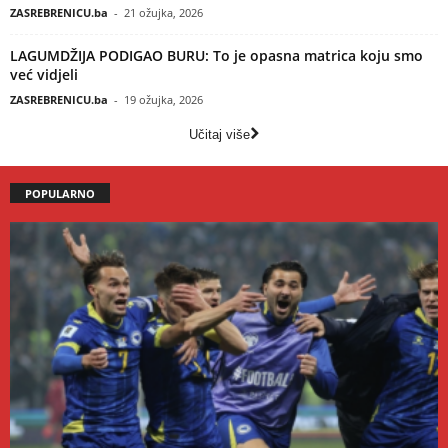
ZASREBRENICU.ba
-
21 ožujka, 2026
LAGUMDŽIJA PODIGAO BURU: To je opasna matrica koju smo
već vidjeli
ZASREBRENICU.ba
-
19 ožujka, 2026
Učitaj više
POPULARNO