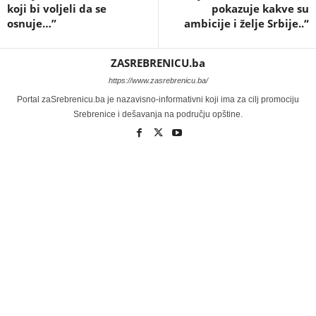
koji bi voljeli da se
pokazuje kakve su
osnuje…”
ambicije i želje Srbije..“
ZASREBRENICU.ba
https://www.zasrebrenicu.ba/
Portal zaSrebrenicu.ba je nazavisno-informativni koji ima za cilj promociju
Srebrenice i dešavanja na području opštine.