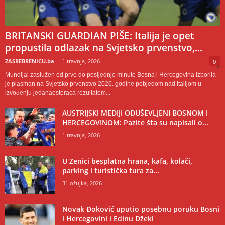
BRITANSKI GUARDIAN PIŠE: Italija je opet
propustila odlazak na Svjetsko prvenstvo,...
ZASREBRENICU.ba
-
1 travnja, 2026
0
Mundijal zaslužen od prve do posljednje minute Bosna i Hercegovina izborila
je plasman na Svjetsko prvenstvo 2026. godine pobjedom nad Italijom u
izvođenju jedanaesteraca rezultatom...
AUSTRIJSKI MEDIJI ODUŠEVLJENI BOSNOM I
HERCEGOVINOM: Pazite šta su napisali o...
1 travnja, 2026
U Zenici besplatna hrana, kafa, kolači,
parking i turistička tura za...
31 ožujka, 2026
Novak Đoković uputio posebnu poruku Bosni
i Hercegovini i Edinu Džeki