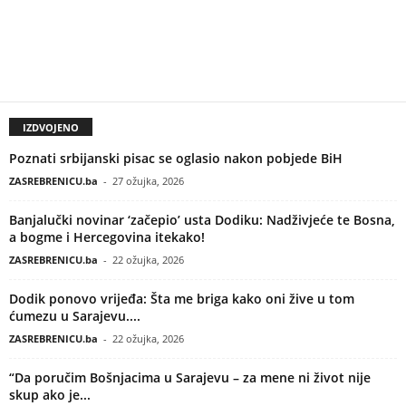
IZDVOJENO
Poznati srbijanski pisac se oglasio nakon pobjede BiH
ZASREBRENICU.ba
-
27 ožujka, 2026
Banjalučki novinar ‘začepio’ usta Dodiku: Nadživjeće te Bosna,
a bogme i Hercegovina itekako!
ZASREBRENICU.ba
-
22 ožujka, 2026
Dodik ponovo vrijeđa: Šta me briga kako oni žive u tom
ćumezu u Sarajevu....
ZASREBRENICU.ba
-
22 ožujka, 2026
“Da poručim Bošnjacima u Sarajevu – za mene ni život nije
skup ako je...