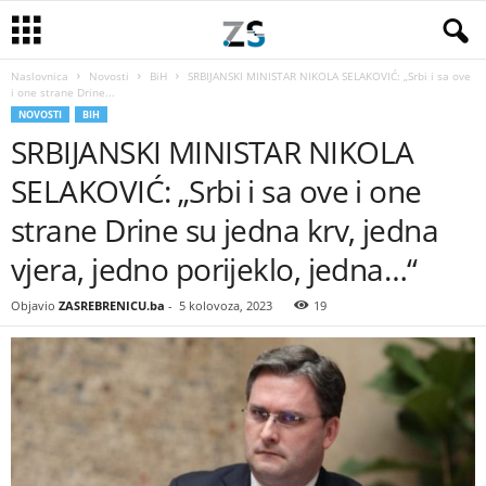
Naslovnica
Novosti
BiH
SRBIJANSKI MINISTAR NIKOLA SELAKOVIĆ: „Srbi i sa ove
i one strane Drine...
NOVOSTI
BIH
SRBIJANSKI MINISTAR NIKOLA
SELAKOVIĆ: „Srbi i sa ove i one
strane Drine su jedna krv, jedna
vjera, jedno porijeklo, jedna…“
Objavio
ZASREBRENICU.ba
-
5 kolovoza, 2023
19