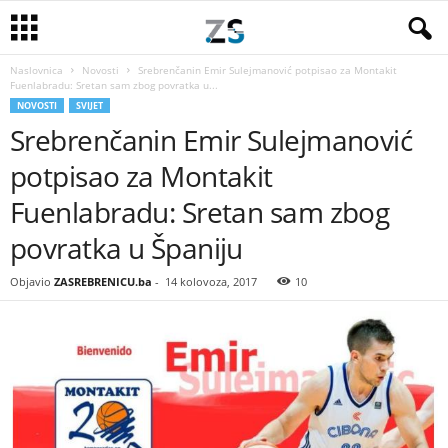
Naslovnica
Novosti
Srebrenčanin Emir Sulejmanović potpisao za Montakit
Fuenlabradu: Sretan sam zbog povratka u...
NOVOSTI
SVIJET
Srebrenčanin Emir Sulejmanović
potpisao za Montakit
Fuenlabradu: Sretan sam zbog
povratka u Španiju
Objavio
ZASREBRENICU.ba
-
14 kolovoza, 2017
10