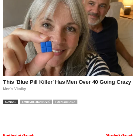
OZNAKE
EMIR SULEJMANOVIĆ
FUENLABRADA
Prethodni članak
Sljedeći članak