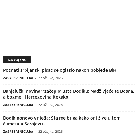
IZDVOJENO
Poznati srbijanski pisac se oglasio nakon pobjede BiH
ZASREBRENICU.ba
-
27 ožujka, 2026
Banjalučki novinar ‘začepio’ usta Dodiku: Nadživjeće te Bosna,
a bogme i Hercegovina itekako!
ZASREBRENICU.ba
-
22 ožujka, 2026
Dodik ponovo vrijeđa: Šta me briga kako oni žive u tom
ćumezu u Sarajevu....
ZASREBRENICU.ba
-
22 ožujka, 2026