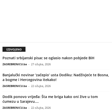
IZDVOJENO
Poznati srbijanski pisac se oglasio nakon pobjede BiH
ZASREBRENICU.ba
-
27 ožujka, 2026
Banjalučki novinar ‘začepio’ usta Dodiku: Nadživjeće te Bosna,
a bogme i Hercegovina itekako!
ZASREBRENICU.ba
-
22 ožujka, 2026
Dodik ponovo vrijeđa: Šta me briga kako oni žive u tom
ćumezu u Sarajevu....
ZASREBRENICU.ba
-
22 ožujka, 2026