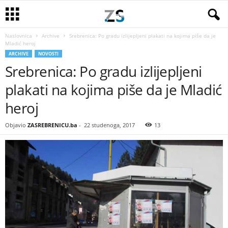
Naslovnica
Archive
Srebrenica: Po gradu izlijepljeni plakati na kojima piše da je
Mladić heroj
ARCHIVE
NOVOSTI
Srebrenica: Po gradu izlijepljeni
plakati na kojima piše da je Mladić
heroj
Objavio
ZASREBRENICU.ba
-
22 studenoga, 2017
13