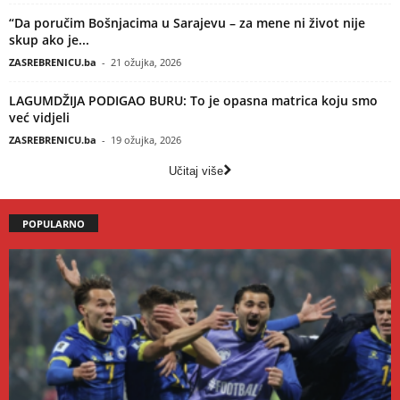
“Da poručim Bošnjacima u Sarajevu – za mene ni život nije
skup ako je...
ZASREBRENICU.ba
-
21 ožujka, 2026
LAGUMDŽIJA PODIGAO BURU: To je opasna matrica koju smo
već vidjeli
ZASREBRENICU.ba
-
19 ožujka, 2026
Učitaj više
POPULARNO