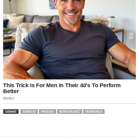
OZNAKE
GENOCID
PRESUDA
RATKO MLADIĆ
SREBRENICA