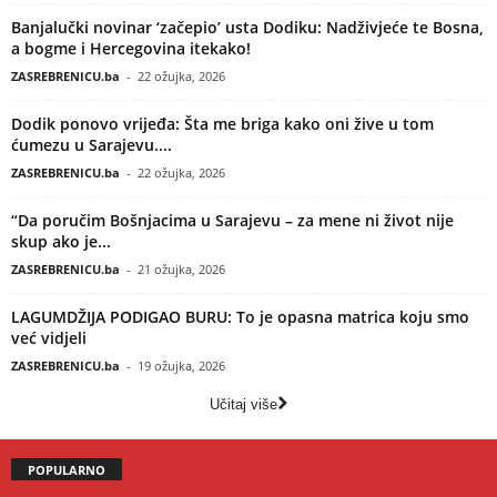
Banjalučki novinar ‘začepio’ usta Dodiku: Nadživjeće te Bosna,
a bogme i Hercegovina itekako!
ZASREBRENICU.ba
-
22 ožujka, 2026
Dodik ponovo vrijeđa: Šta me briga kako oni žive u tom
ćumezu u Sarajevu....
ZASREBRENICU.ba
-
22 ožujka, 2026
“Da poručim Bošnjacima u Sarajevu – za mene ni život nije
skup ako je...
ZASREBRENICU.ba
-
21 ožujka, 2026
LAGUMDŽIJA PODIGAO BURU: To je opasna matrica koju smo
već vidjeli
ZASREBRENICU.ba
-
19 ožujka, 2026
Učitaj više
POPULARNO