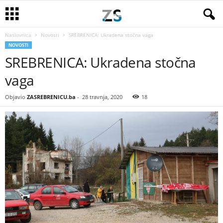
Naslovnica
Novosti
SREBRENICA: Ukradena stočna vaga
NOVOSTI
SREBRENICA: Ukradena stočna
vaga
Objavio
ZASREBRENICU.ba
-
28 travnja, 2020
18