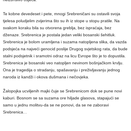
Te kobne devedeset i pete, mnogi Srebreničani su ostavili svoja
tjelesa poludjelim zvijerima što su ih iz stope u stopu pratile. Na
svakom koraku bila su otvorena greblja, bez ispraćaja, bez
dženaze. Srebrenica je postala jedan veliki bosanski šehitluk.
Srebrenica je bolom uramljena i suzama natopljena slika, da vazda
podsjeća na najveći genocid poslije Drugog svjetskog rata, da bude
stalni podsjetnik i sramotni odraz na licu Evrope što je to dopustila.
Srebrenica je bosanski veo natopljen nevinom bošnjačkom krvlju.
Ona je tragedija o stradanju, spašavanju i preživljavanju jednog
naroda iz kandži i okova dušmana i nečovjeka.
Žalopojka ucviljenih majki čuje se Srebrenicom dok se pune novi
kaburi. Bosnom se sa suzama ore hiljade glasova, stapajući se
samo u jednu molitvu-da se ne ponovi, da se ne zaboravi
Srebrenica…