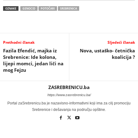
OZNAKE
GENOCID
POTOČARI
SREBRENICA
Prethodni članak
Sljedeći članak
Fazila Efendić, majka iz
Nova, ustaško- četnička
Srebrenice: Ide kolona,
koalicija ?
lijepi momci, jedan liči na
mog Fejzu
ZASREBRENICU.ba
https://www.zasrebrenicu.ba/
Portal zaSrebrenicu.ba je nazavisno-informativni koji ima za cilj promociju
Srebrenice i dešavanja na području opštine.