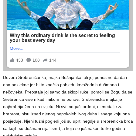
Devera Srebreničanka, majka Bošnjanka, ali joj ponos ne da da i
ona poklekne jer bi to značilo pobjedu krvožednih dušmana i
nečovjeka. Preostaje joj samo da sklopi ruke, pomoli se Bogu da se
Srebrenica više nikad i nikom ne ponovi. Srebrenička majka je
najhrabrija žena na svijetu. Ni svi mogući ordeni, ni medalje za
hrabrost, nisu iznad njenog nepokolebljivog duha i snage koju ona
posjeduje. Njeni tužni pogledi još su uprti negdje u srebrenička brda
sa kojih su dušmani sijali smrt, a koja se još nakon toliko godina
neizbrisivo osjeća.