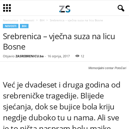
Naslovnica
Novosti
BiH
Srebrenica – vječna suza na licu Bosne
NOVOSTI
BIH
Srebrenica – vječna suza na licu
Bosne
Objavio
ZASREBRENICU.ba
-
16 srpnja, 2017
12
Memorijalni centar Potočari
Već je dvadeset i druga godina od
srebreničke tragedije. Blijede
sjećanja, dok se bujice bola kriju
negdje duboko tu u nama. Ali sve
je to ništa naspram bolu majke