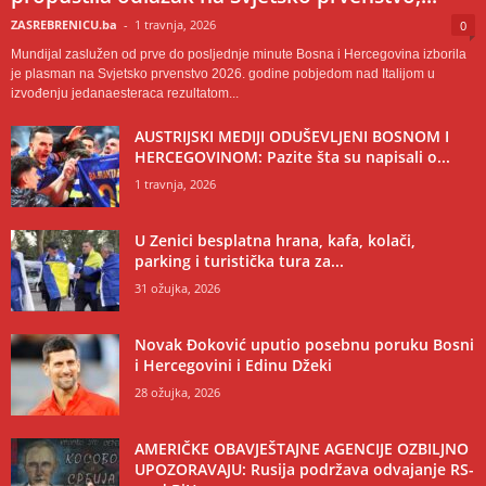
ZASREBRENICU.ba
-
1 travnja, 2026
0
Mundijal zaslužen od prve do posljednje minute Bosna i Hercegovina izborila
je plasman na Svjetsko prvenstvo 2026. godine pobjedom nad Italijom u
izvođenju jedanaesteraca rezultatom...
AUSTRIJSKI MEDIJI ODUŠEVLJENI BOSNOM I
HERCEGOVINOM: Pazite šta su napisali o...
1 travnja, 2026
U Zenici besplatna hrana, kafa, kolači,
parking i turistička tura za...
31 ožujka, 2026
Novak Đoković uputio posebnu poruku Bosni
i Hercegovini i Edinu Džeki
28 ožujka, 2026
AMERIČKE OBAVJEŠTAJNE AGENCIJE OZBILJNO
UPOZORAVAJU: Rusija podržava odvajanje RS-