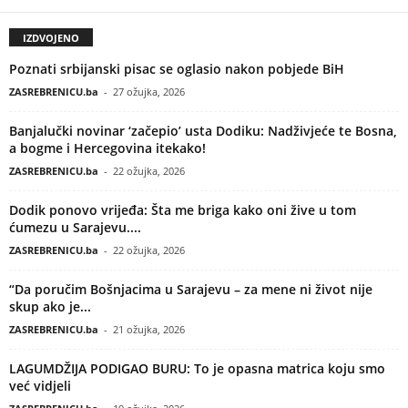
IZDVOJENO
Poznati srbijanski pisac se oglasio nakon pobjede BiH
ZASREBRENICU.ba
-
27 ožujka, 2026
Banjalučki novinar ‘začepio’ usta Dodiku: Nadživjeće te Bosna,
a bogme i Hercegovina itekako!
ZASREBRENICU.ba
-
22 ožujka, 2026
Dodik ponovo vrijeđa: Šta me briga kako oni žive u tom
ćumezu u Sarajevu....
ZASREBRENICU.ba
-
22 ožujka, 2026
“Da poručim Bošnjacima u Sarajevu – za mene ni život nije
skup ako je...
ZASREBRENICU.ba
-
21 ožujka, 2026
LAGUMDŽIJA PODIGAO BURU: To je opasna matrica koju smo
već vidjeli