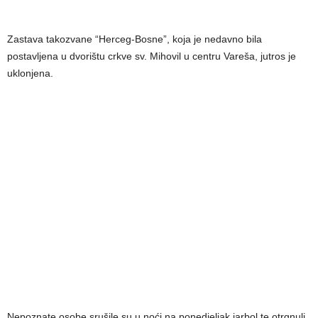
Zastava takozvane “Herceg-Bosne”, koja je nedavno bila
postavljena u dvorištu crkve sv. Mihovil u centru Vareša, jutros je
uklonjena.
Nepoznate osobe srušile su u noći na ponedjeljak jarbol te otrgnuli