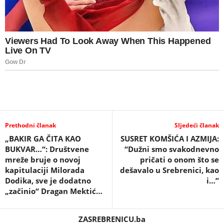
Prethodni članak
Sljedeći članak
„BAKIR GA ČITA KAO
SUSRET KOMŠIĆA I AZMIJA:
BUKVAR…“: Društvene
“Dužni smo svakodnevno
mreže bruje o novoj
pričati o onom što se
kapitulaciji Milorada
dešavalo u Srebrenici, kao
Dodika, sve je dodatno
i…”
„začinio“ Dragan Mektić…
ZASREBRENICU.ba