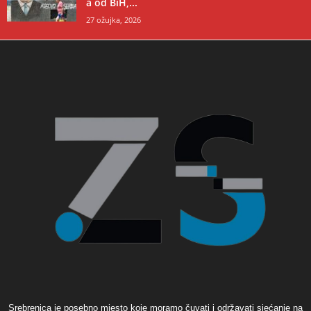
a od BiH,...
27 ožujka, 2026
Srebrenica je posebno mjesto koje moramo čuvati i održavati sjećanje na