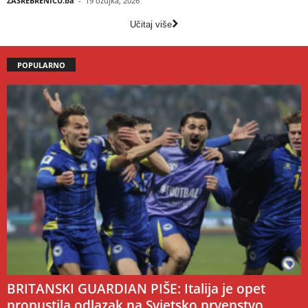
ZASREBRENICU.ba
-
19 ožujka, 2026
Učitaj više
POPULARNO
BRITANSKI GUARDIAN PIŠE: Italija je opet
propustila odlazak na Svjetsko prvenstvo,...