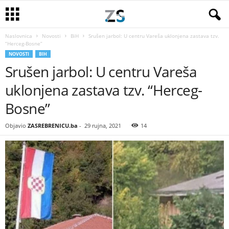
Naslovnica
Novosti
BiH
Srušen jarbol: U centru Vareša uklonjena zastava tzv.
“Herceg-Bosne”
NOVOSTI
BIH
Srušen jarbol: U centru Vareša
uklonjena zastava tzv. “Herceg-
Bosne”
Objavio
ZASREBRENICU.ba
-
29 rujna, 2021
14