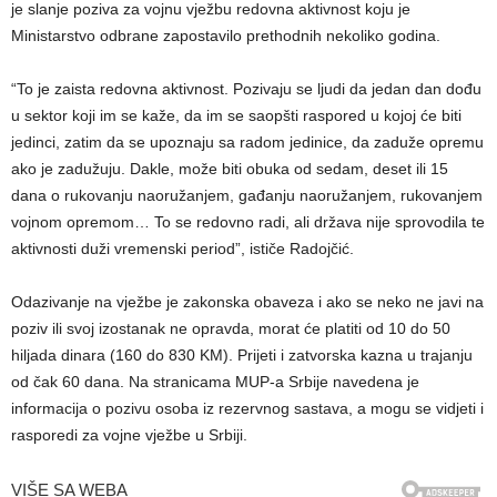
je slanje poziva za vojnu vježbu redovna aktivnost koju je
Ministarstvo odbrane zapostavilo prethodnih nekoliko godina.
“To je zaista redovna aktivnost. Pozivaju se ljudi da jedan dan dođu
u sektor koji im se kaže, da im se saopšti raspored u kojoj će biti
jedinci, zatim da se upoznaju sa radom jedinice, da zaduže opremu
ako je zadužuju. Dakle, može biti obuka od sedam, deset ili 15
dana o rukovanju naoružanjem, gađanju naoružanjem, rukovanjem
vojnom opremom… To se redovno radi, ali država nije sprovodila te
aktivnosti duži vremenski period”, ističe Radojčić.
Odazivanje na vježbe je zakonska obaveza i ako se neko ne javi na
poziv ili svoj izostanak ne opravda, morat će platiti od 10 do 50
hiljada dinara (160 do 830 KM). Prijeti i zatvorska kazna u trajanju
od čak 60 dana. Na stranicama MUP-a Srbije navedena je
informacija o pozivu osoba iz rezervnog sastava, a mogu se vidjeti i
rasporedi za vojne vježbe u Srbiji.