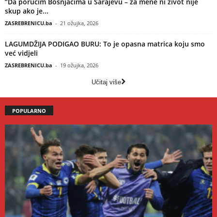
“Da poručim Bošnjacima u Sarajevu – za mene ni život nije
skup ako je...
ZASREBRENICU.ba
-
21 ožujka, 2026
LAGUMDŽIJA PODIGAO BURU: To je opasna matrica koju smo
već vidjeli
ZASREBRENICU.ba
-
19 ožujka, 2026
Učitaj više
POPULARNO