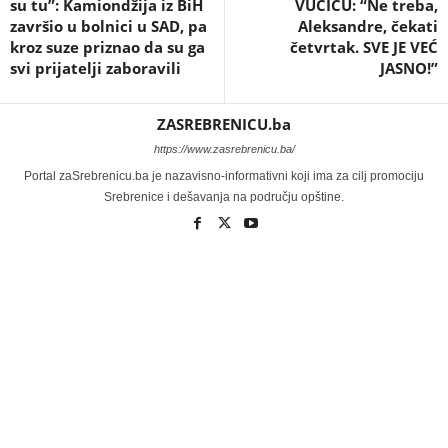
su tu”: Kamiondžija iz BiH
VUČIĆU: “Ne treba,
završio u bolnici u SAD, pa
Aleksandre, čekati
kroz suze priznao da su ga
četvrtak. SVE JE VEĆ
svi prijatelji zaboravili
JASNO!”
ZASREBRENICU.ba
https://www.zasrebrenicu.ba/
Portal zaSrebrenicu.ba je nazavisno-informativni koji ima za cilj promociju
Srebrenice i dešavanja na području opštine.