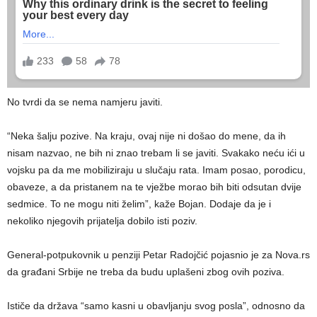
No tvrdi da se nema namjeru javiti.
“Neka šalju pozive. Na kraju, ovaj nije ni došao do mene, da ih
nisam nazvao, ne bih ni znao trebam li se javiti. Svakako neću ići u
vojsku pa da me mobiliziraju u slučaju rata. Imam posao, porodicu,
obaveze, a da pristanem na te vježbe morao bih biti odsutan dvije
sedmice. To ne mogu niti želim”, kaže Bojan. Dodaje da je i
nekoliko njegovih prijatelja dobilo isti poziv.
General-potpukovnik u penziji Petar Radojčić pojasnio je za Nova.rs
da građani Srbije ne treba da budu uplašeni zbog ovih poziva.
Ističe da država “samo kasni u obavljanju svog posla”, odnosno da