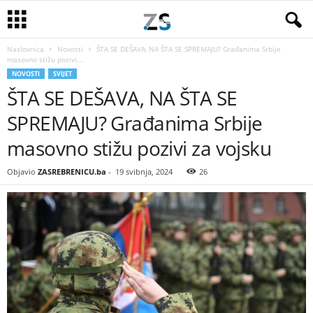
Naslovnica
Novosti
ŠTA SE DEŠAVA, NA ŠTA SE SPREMAJU? Građanima Srbije
masovno stižu pozivi...
NOVOSTI
SVIJET
ŠTA SE DEŠAVA, NA ŠTA SE
SPREMAJU? Građanima Srbije
masovno stižu pozivi za vojsku
Objavio
ZASREBRENICU.ba
-
19 svibnja, 2024
26