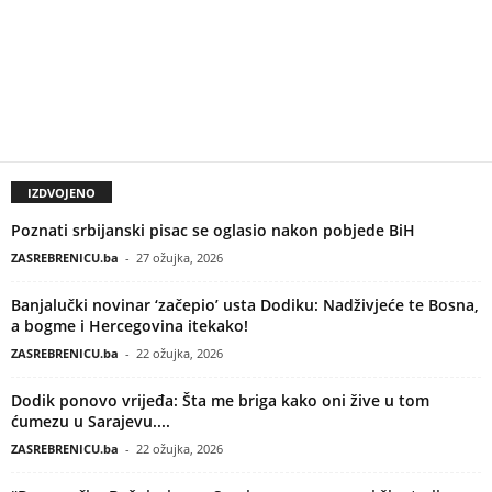
IZDVOJENO
Poznati srbijanski pisac se oglasio nakon pobjede BiH
ZASREBRENICU.ba
-
27 ožujka, 2026
Banjalučki novinar ‘začepio’ usta Dodiku: Nadživjeće te Bosna,
a bogme i Hercegovina itekako!
ZASREBRENICU.ba
-
22 ožujka, 2026
Dodik ponovo vrijeđa: Šta me briga kako oni žive u tom
ćumezu u Sarajevu....
ZASREBRENICU.ba
-
22 ožujka, 2026