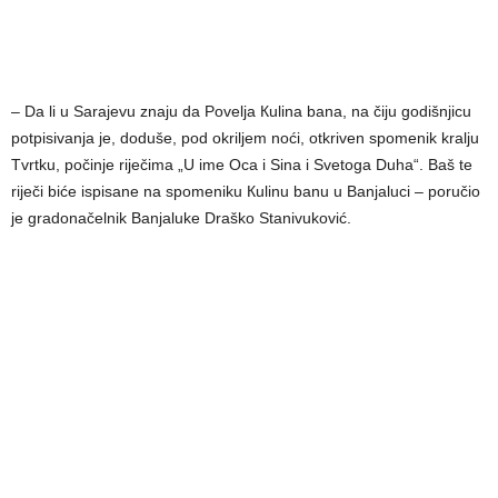
– Da li u Sarajevu znaju da Povelja Кulina bana, na čiju godišnjicu
potpisivanja je, doduše, pod okriljem noći, otkriven spomenik kralju
Tvrtku, počinje riječima „U ime Oca i Sina i Svetoga Duha“. Baš te
riječi biće ispisane na spomeniku Кulinu banu u Banjaluci – poručio
je gradonačelnik Banjaluke Draško Stanivuković.