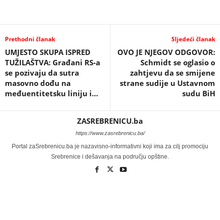
Prethodni članak
Sljedeći članak
UMJESTO SKUPA ISPRED
OVO JE NJEGOV ODGOVOR:
TUŽILAŠTVA: Građani RS-a
Schmidt se oglasio o
se pozivaju da sutra
zahtjevu da se smijene
masovno dođu na
strane sudije u Ustavnom
međuentitetsku liniju i…
sudu BiH
ZASREBRENICU.ba
https://www.zasrebrenicu.ba/
Portal zaSrebrenicu.ba je nazavisno-informativni koji ima za cilj promociju
Srebrenice i dešavanja na području opštine.