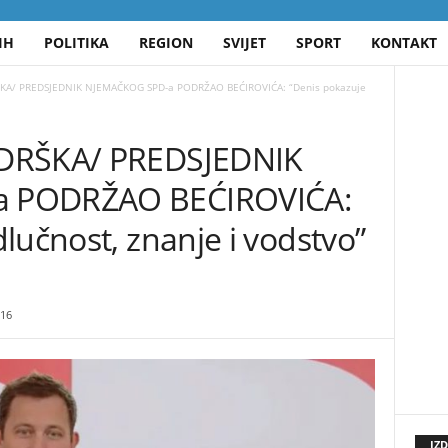
IH
POLITIKA
REGION
SVIJET
SPORT
KONTAKT
ŠKA/ PREDSJEDNIK NJEMAČKOG SPD-a PODRŽAO BEĆIROVIĆA: “Denis pokazuje
ODRŠKA/ PREDSJEDNIK
 PODRŽAO BEĆIROVIĆA:
lučnost, znanje i vodstvo”
16
IZ