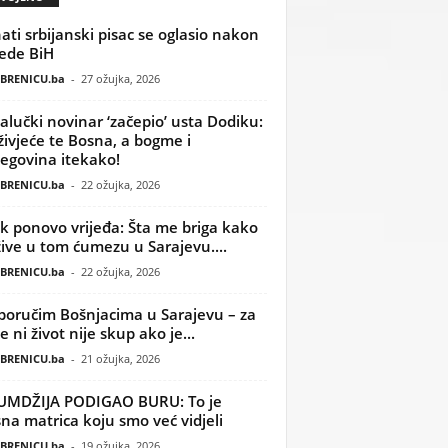
ati srbijanski pisac se oglasio nakon
ede BiH
BRENICU.ba
-
27 ožujka, 2026
alučki novinar ‘začepio’ usta Dodiku:
ivjeće te Bosna, a bogme i
egovina itekako!
BRENICU.ba
-
22 ožujka, 2026
k ponovo vrijeđa: Šta me briga kako
žive u tom ćumezu u Sarajevu....
BRENICU.ba
-
22 ožujka, 2026
poručim Bošnjacima u Sarajevu – za
 ni život nije skup ako je...
BRENICU.ba
-
21 ožujka, 2026
UMDŽIJA PODIGAO BURU: To je
na matrica koju smo već vidjeli
BRENICU.ba
-
19 ožujka, 2026