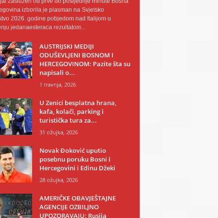
al zaslužen od prve do posljednje minute Bosna
egovina izborila je plasman na Svjetsko
tvo 2026. godine pobjedom nad Italijom u
nju jedanaesteraca rezultatom...
AUSTRIJSKI MEDIJI
ODUŠEVLJENI BOSNOM I
HERCEGOVINOM: Pazite šta su
napisali o...
1 travnja, 2026
U Zenici besplatna hrana,
kafa, kolači, parking i
turistička tura za...
31 ožujka, 2026
Novak Đoković uputio
posebnu poruku Bosni i
Hercegovini i Edinu Džeki
28 ožujka, 2026
AMERIČKE OBAVJEŠTAJNE
AGENCIJE OZBILJNO
UPOZORAVAJU: Rusija