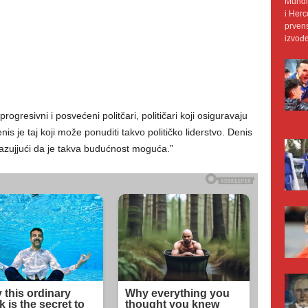
Mundij
i Herc
prvens
izvođe
rogresivni i posvećeni politčari, političari koji osiguravaju
is je taj koji može ponuditi takvo političko liderstvo. Denis
azujjući da je takva budućnost moguća.”