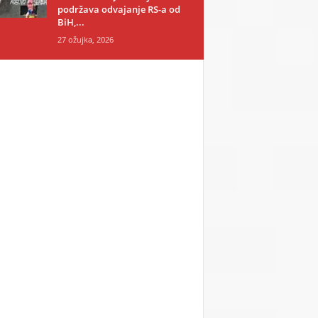
podržava odvajanje RS-a od
BiH,...
27 ožujka, 2026