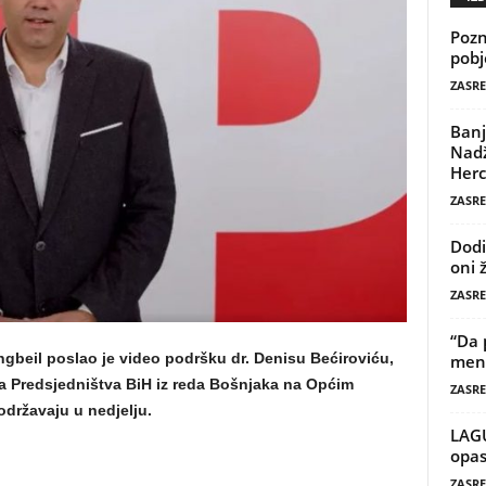
Pozn
pobj
ZASRE
Banj
Nadž
Herc
ZASRE
Dodi
oni 
ZASRE
“Da 
gbeil poslao je video podršku dr. Denisu Bećiroviću,
mene
na Predsjedništva BiH iz reda Bošnjaka na Općim
ZASRE
održavaju u nedjelju.
LAG
opas
ZASRE