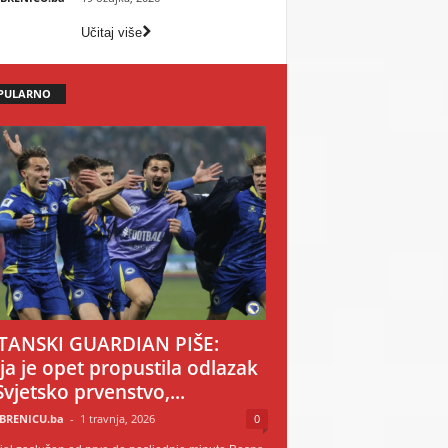
Učitaj više
PULARNO
TANSKI GUARDIAN PIŠE:
ija je opet propustila odlazak
Svjetsko prvenstvo,...
BRENICU.ba
-
1 travnja, 2026
0