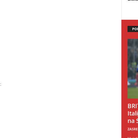
PO
:
BRI
Ital
na 
ZASRE