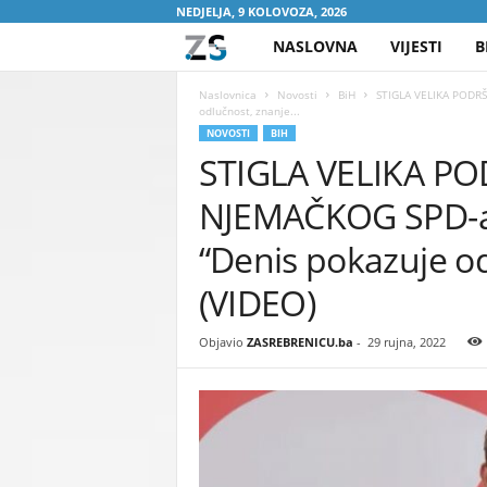
NEDJELJA, 9 KOLOVOZA, 2026
NASLOVNA
VIJESTI
B
Z
A
Naslovnica
Novosti
BiH
STIGLA VELIKA PODR
odlučnost, znanje...
NOVOSTI
BIH
S
STIGLA VELIKA P
R
NJEMAČKOG SPD-a
E
“Denis pokazuje od
B
(VIDEO)
R
Objavio
ZASREBRENICU.ba
-
29 rujna, 2022
E
N
I