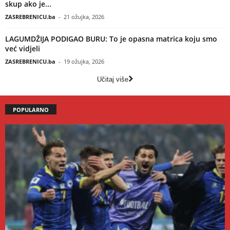
skup ako je...
ZASREBRENICU.ba
-
21 ožujka, 2026
LAGUMDŽIJA PODIGAO BURU: To je opasna matrica koju smo
već vidjeli
ZASREBRENICU.ba
-
19 ožujka, 2026
Učitaj više
POPULARNO