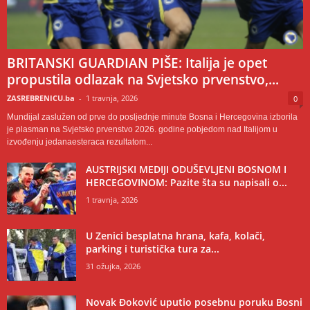
BRITANSKI GUARDIAN PIŠE: Italija je opet
propustila odlazak na Svjetsko prvenstvo,...
ZASREBRENICU.ba
-
1 travnja, 2026
0
Mundijal zaslužen od prve do posljednje minute Bosna i Hercegovina izborila
je plasman na Svjetsko prvenstvo 2026. godine pobjedom nad Italijom u
izvođenju jedanaesteraca rezultatom...
AUSTRIJSKI MEDIJI ODUŠEVLJENI BOSNOM I
HERCEGOVINOM: Pazite šta su napisali o...
1 travnja, 2026
U Zenici besplatna hrana, kafa, kolači,
parking i turistička tura za...
31 ožujka, 2026
Novak Đoković uputio posebnu poruku Bosni