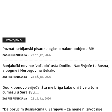
IZDVOJENO
Poznati srbijanski pisac se oglasio nakon pobjede BiH
ZASREBRENICU.ba
-
27 ožujka, 2026
Banjalučki novinar ‘začepio’ usta Dodiku: Nadživjeće te Bosna,
a bogme i Hercegovina itekako!
ZASREBRENICU.ba
-
22 ožujka, 2026
Dodik ponovo vrijeđa: Šta me briga kako oni žive u tom
ćumezu u Sarajevu....
ZASREBRENICU.ba
-
22 ožujka, 2026
“Da poručim Bošnjacima u Sarajevu – za mene ni život nije