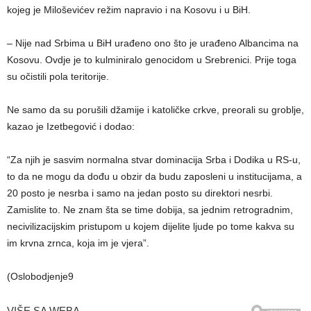
kojeg je Miloševićev režim napravio i na Kosovu i u BiH.
– Nije nad Srbima u BiH urađeno ono što je urađeno Albancima na
Kosovu. Ovdje je to kulminiralo genocidom u Srebrenici. Prije toga
su očistili pola teritorije.
Ne samo da su porušili džamije i katoličke crkve, preorali su groblje,
kazao je Izetbegović i dodao:
“Za njih je sasvim normalna stvar dominacija Srba i Dodika u RS-u,
to da ne mogu da dođu u obzir da budu zaposleni u institucijama, a
20 posto je nesrba i samo na jedan posto su direktori nesrbi.
Zamislite to. Ne znam šta se time dobija, sa jednim retrogradnim,
necivilizacijskim pristupom u kojem dijelite ljude po tome kakva su
im krvna zrnca, koja im je vjera”.
(Oslobodjenje9