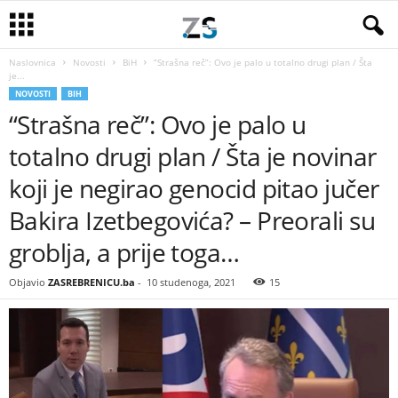
Naslovnica
Novosti
BiH
“Strašna reč”: Ovo je palo u totalno drugi plan / Šta
je...
NOVOSTI
BIH
“Strašna reč”: Ovo je palo u
totalno drugi plan / Šta je novinar
koji je negirao genocid pitao jučer
Bakira Izetbegovića? – Preorali su
groblja, a prije toga…
Objavio
ZASREBRENICU.ba
-
10 studenoga, 2021
15