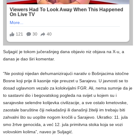
Suljagić je tokom jučerašnjeg dana objavio niz objava na X-u, a
danas je dao širi komentar.
“Ne postoji nijedan dehumanizirajući narativ o Bošnjacima istočne
Bosne koji prije ili kasnije nije preuzet u Sarajevu. U javnosti se to
dosad uglavnom vezalo za kolokvijalni FGR. Ali, nema sumnje da je
to sastavni dio i begovatskog pogleda na svijet u kojem su i
sarajevske selendre kolijevka civilizacije, a sve ostalo kmetovske,
zaostale baruštine čiji nekadašnji ili današnji žitelji im trebaju biti
zahvalni što su uopšte nogom kročili u Sarajevo. Ukratko: 11. jula
smo žrtve genocida, a već 12. jula primitvna stoka koja se vozi
volovskim kolima”, naveo je Suljagić.