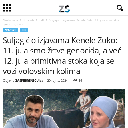
Naslovnica
Novosti
BiH
Suljagić o izjavama Kenele Zuko: 11. jula smo žrtve
genocida, a već...
NOVOSTI
BIH
Suljagić o izjavama Kenele Zuko:
11. jula smo žrtve genocida, a već
12. jula primitivna stoka koja se
vozi volovskim kolima
Objavio
ZASREBRENICU.ba
-
29 rujna, 2024
16