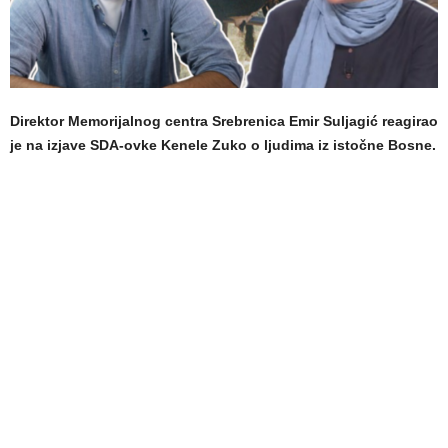
Direktor Memorijalnog centra Srebrenica Emir Suljagić reagirao
je na izjave SDA-ovke Kenele Zuko o ljudima iz istočne Bosne.