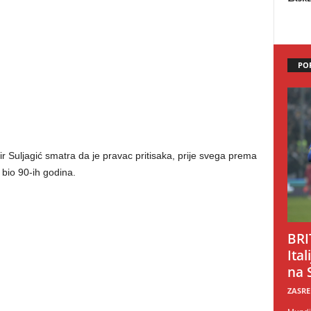
PO
r Suljagić smatra da je pravac pritisaka, prije svega prema
bio 90-ih godina.
BRI
Ital
na 
ZASRE