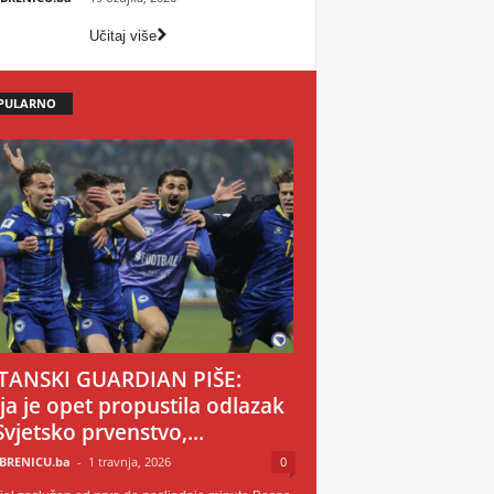
Učitaj više
PULARNO
TANSKI GUARDIAN PIŠE:
ija je opet propustila odlazak
Svjetsko prvenstvo,...
BRENICU.ba
-
1 travnja, 2026
0