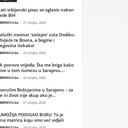
ati srbijanski pisac se oglasio nakon
ede BiH
BRENICU.ba
-
27 ožujka, 2026
alučki novinar ‘začepio’ usta Dodiku:
ivjeće te Bosna, a bogme i
egovina itekako!
BRENICU.ba
-
22 ožujka, 2026
k ponovo vrijeđa: Šta me briga kako
žive u tom ćumezu u Sarajevu....
BRENICU.ba
-
22 ožujka, 2026
poručim Bošnjacima u Sarajevu – za
 ni život nije skup ako je...
BRENICU.ba
-
21 ožujka, 2026
UMDŽIJA PODIGAO BURU: To je
na matrica koju smo već vidjeli
BRENICU.ba
-
19 ožujka, 2026