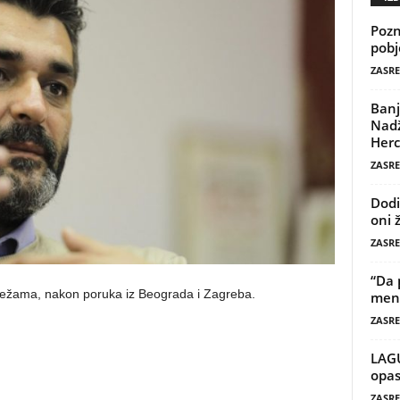
Pozn
pobj
ZASRE
Banj
Nadž
Herc
ZASRE
Dodi
oni 
ZASRE
“Da 
mrežama, nakon poruka iz Beograda i Zagreba.
mene
ZASRE
LAG
opas
ZASRE