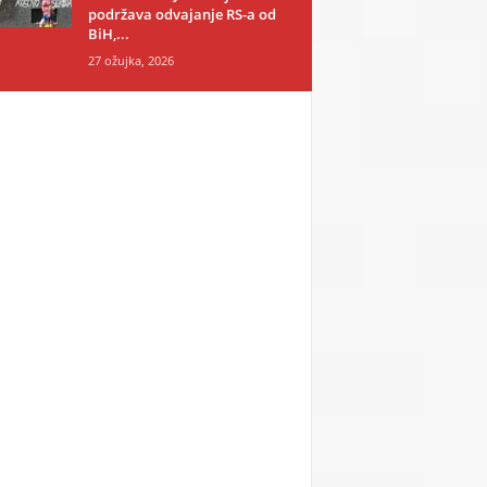
podržava odvajanje RS-a od
BiH,...
27 ožujka, 2026