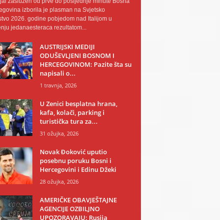
al zaslužen od prve do posljednje minute Bosna
egovina izborila je plasman na Svjetsko
tvo 2026. godine pobjedom nad Italijom u
nju jedanaesteraca rezultatom...
AUSTRIJSKI MEDIJI
ODUŠEVLJENI BOSNOM I
HERCEGOVINOM: Pazite šta su
napisali o...
1 travnja, 2026
U Zenici besplatna hrana,
kafa, kolači, parking i
turistička tura za...
31 ožujka, 2026
Novak Đoković uputio
posebnu poruku Bosni i
Hercegovini i Edinu Džeki
28 ožujka, 2026
AMERIČKE OBAVJEŠTAJNE
AGENCIJE OZBILJNO
UPOZORAVAJU: Rusija