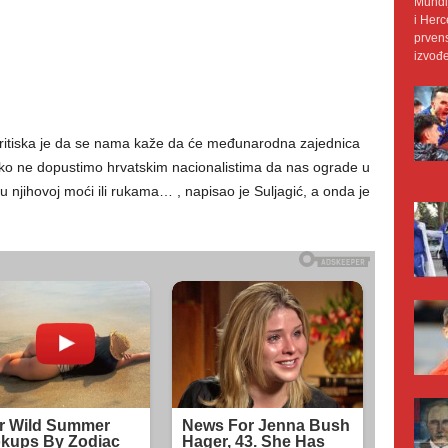
Mundij
i Herc
prvens
izvođe
pritiska je da se nama kaže da će međunarodna zajednica
 ako ne dopustimo hrvatskim nacionalistima da nas ograde u
 u njihovoj moći ili rukama… , napisao je Suljagić, a onda je