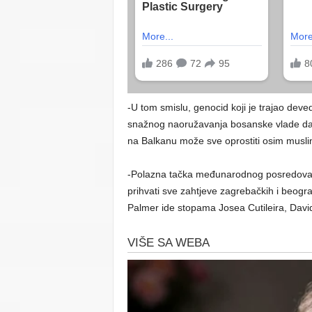
-U tom smislu, genocid koji je trajao deve
snažnog naoružavanja bosanske vlade da pr
na Balkanu može sve oprostiti osim muslim
-Polazna tačka međunarodnog posredovanja,
prihvati sve zahtjeve zagrebačkih i beogr
Palmer ide stopama Josea Cutileira, Davi