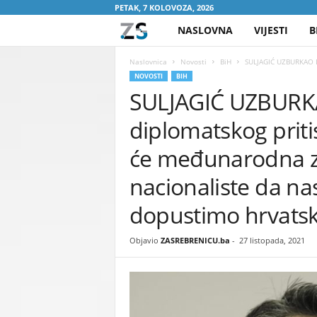
PETAK, 7 KOLOVOZA, 2026
NASLOVNA
VIJESTI
B
Z
A
Naslovnica
Novosti
BiH
SULJAGIĆ UZBURKAO DU
NOVOSTI
BIH
SULJAGIĆ UZBURKA
S
diplomatskog priti
R
će međunarodna za
E
nacionaliste da na
B
dopustimo hrvatsk
R
Objavio
ZASREBRENICU.ba
-
27 listopada, 2021
E
N
I