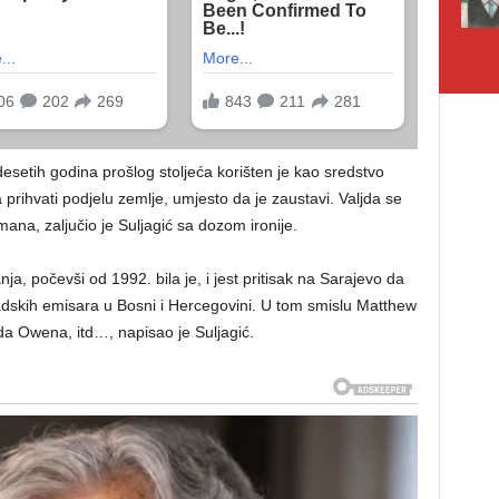
desetih godina prošlog stoljeća korišten je kao sredstvo
ihvati podjelu zemlje, umjesto da je zaustavi. Valjda se
ana, zaljučio je Suljagić sa dozom ironije.
 počevši od 1992. bila je, i jest pritisak na Sarajevo da
adskih emisara u Bosni i Hercegovini. U tom smislu Matthew
da Owena, itd…, napisao je Suljagić.