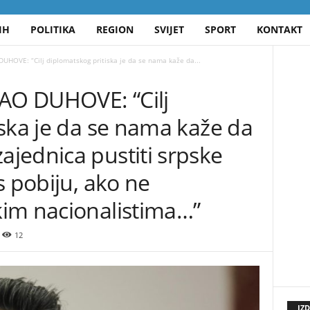
IH
POLITIKA
REGION
SVIJET
SPORT
KONTAKT
HOVE: “Cilj diplomatskog pritiska je da se nama kaže da...
O DUHOVE: “Cilj
ska je da se nama kaže da
jednica pustiti srpske
s pobiju, ako ne
im nacionalistima…”
12
IZ