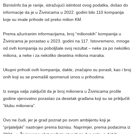
BiznisInfo.ba je ranije, istražujući istinitost ovog podatka, došao do
informacije da je u Živinicama u 2022. godini bilo 110 kompanija
koje su imale prihode od preko milion KM.
Prema ažuriranim informacijama, broj “milionskih” kompanija u
Živinicama je porastao u 2023. godini na 117. Istovremeno, mnoge
od ovih kompanija su poboljšale svoj rezultat – neke za po nekoliko
miliona, a neke i za nekoliko desetina miliona maraka.
Ukupni prihodi ovih kompanija, dakle, značajno su porasli, kao i broj
onih koji su se premašili spomenuti iznos u prihodima.
Iz svega valja zaključiti da je broj milionera u Živinicama prošle
godine vjerovatno porastao za desetak građana koji su se priključili
“klubu milionera”.
Ovo ne čudi, jer je grad poznat po svom ambijentu koji je
“prijateljski” nastrojen prema biznisu. Naprimjer, prema podacima iz