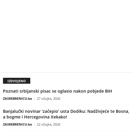
IZDVOJENO
Poznati srbijanski pisac se oglasio nakon pobjede BiH
ZASREBRENICU.ba
-
27 ožujka, 2026
Banjalučki novinar ‘začepio’ usta Dodiku: Nadživjeće te Bosna,
a bogme i Hercegovina itekako!
ZASREBRENICU.ba
-
22 ožujka, 2026