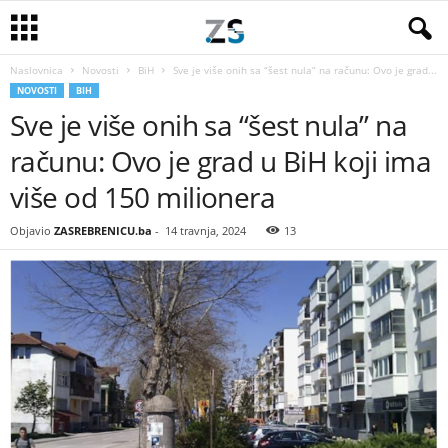
Naslovnica
Novosti
BiH
Sve je više onih sa “šest nula” na računu: Ovo je grad...
NOVOSTI
BIH
Sve je više onih sa “šest nula” na
računu: Ovo je grad u BiH koji ima
više od 150 milionera
Objavio
ZASREBRENICU.ba
-
14 travnja, 2024
13