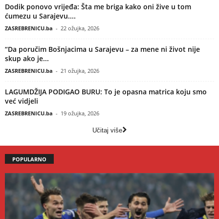
Dodik ponovo vrijeđa: Šta me briga kako oni žive u tom
ćumezu u Sarajevu....
ZASREBRENICU.ba
-
22 ožujka, 2026
“Da poručim Bošnjacima u Sarajevu – za mene ni život nije
skup ako je...
ZASREBRENICU.ba
-
21 ožujka, 2026
LAGUMDŽIJA PODIGAO BURU: To je opasna matrica koju smo
već vidjeli
ZASREBRENICU.ba
-
19 ožujka, 2026
Učitaj više
POPULARNO