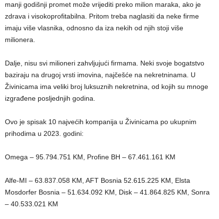
manji godišnji promet može vrijediti preko milion maraka, ako je
zdrava i visokoprofitabilna. Pritom treba naglasiti da neke firme
imaju više vlasnika, odnosno da iza nekih od njih stoji više
milionera.
Dalje, nisu svi milioneri zahvljujući firmama. Neki svoje bogatstvo
baziraju na drugoj vrsti imovina, najčešće na nekretninama. U
Živinicama ima veliki broj luksuznih nekretnina, od kojih su mnoge
izgrađene posljednjih godina.
Ovo je spisak 10 najvećih kompanija u Živinicama po ukupnim
prihodima u 2023. godini:
Omega – 95.794.751 KM, Profine BH – 67.461.161 KM
Alfe-MI – 63.837.058 KM, AFT Bosnia 52.615.225 KM, Elsta
Mosdorfer Bosnia – 51.634.092 KM, Disk – 41.864.825 KM, Sonra
– 40.533.021 KM