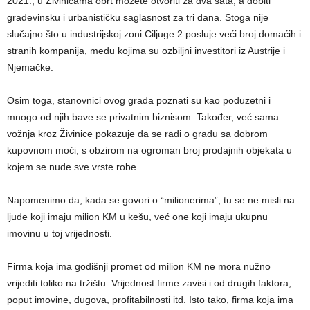
2021., u Živinicama obrt možete otvoriti za dva sata, a dobiti
građevinsku i urbanističku saglasnost za tri dana. Stoga nije
slučajno što u industrijskoj zoni Ciljuge 2 posluje veći broj domaćih i
stranih kompanija, među kojima su ozbiljni investitori iz Austrije i
Njemačke.
Osim toga, stanovnici ovog grada poznati su kao poduzetni i
mnogo od njih bave se privatnim biznisom. Također, već sama
vožnja kroz Živinice pokazuje da se radi o gradu sa dobrom
kupovnom moći, s obzirom na ogroman broj prodajnih objekata u
kojem se nude sve vrste robe.
Napomenimo da, kada se govori o “milionerima”, tu se ne misli na
ljude koji imaju milion KM u kešu, već one koji imaju ukupnu
imovinu u toj vrijednosti.
Firma koja ima godišnji promet od milion KM ne mora nužno
vrijediti toliko na tržištu. Vrijednost firme zavisi i od drugih faktora,
poput imovine, dugova, profitabilnosti itd. Isto tako, firma koja ima