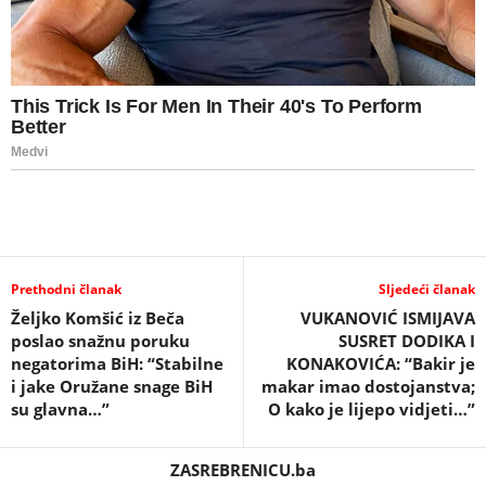
Prethodni članak
Sljedeći članak
Željko Komšić iz Beča
VUKANOVIĆ ISMIJAVA
poslao snažnu poruku
SUSRET DODIKA I
negatorima BiH: “Stabilne
KONAKOVIĆA: “Bakir je
i jake Oružane snage BiH
makar imao dostojanstva;
su glavna…”
O kako je lijepo vidjeti…”
ZASREBRENICU.ba