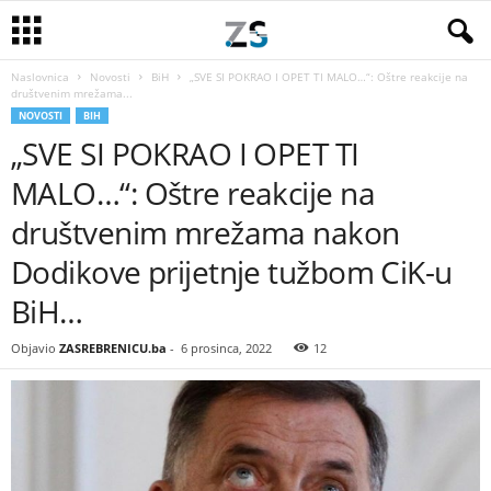
Naslovnica
Novosti
BiH
„SVE SI POKRAO I OPET TI MALO…“: Oštre reakcije na
društvenim mrežama...
NOVOSTI
BIH
„SVE SI POKRAO I OPET TI
MALO…“: Oštre reakcije na
društvenim mrežama nakon
Dodikove prijetnje tužbom CiK-u
BiH…
Objavio
ZASREBRENICU.ba
-
6 prosinca, 2022
12