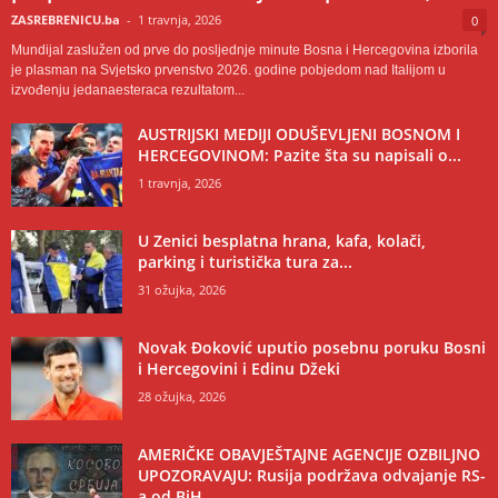
ZASREBRENICU.ba
-
1 travnja, 2026
0
Mundijal zaslužen od prve do posljednje minute Bosna i Hercegovina izborila
je plasman na Svjetsko prvenstvo 2026. godine pobjedom nad Italijom u
izvođenju jedanaesteraca rezultatom...
AUSTRIJSKI MEDIJI ODUŠEVLJENI BOSNOM I
HERCEGOVINOM: Pazite šta su napisali o...
1 travnja, 2026
U Zenici besplatna hrana, kafa, kolači,
parking i turistička tura za...
31 ožujka, 2026
Novak Đoković uputio posebnu poruku Bosni
i Hercegovini i Edinu Džeki
28 ožujka, 2026
AMERIČKE OBAVJEŠTAJNE AGENCIJE OZBILJNO
UPOZORAVAJU: Rusija podržava odvajanje RS-
a od BiH,...