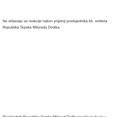
Ne stišavaju se reakcije nakon prijetnji predsjednika bh. entiteta
Republika Srpska Milorada Dodika.
Predsjednik Republike Srpske Milorad Dodik poručio je da će u