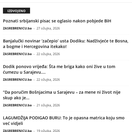
IZDVOJENO
Poznati srbijanski pisac se oglasio nakon pobjede BiH
ZASREBRENICU.ba
-
27 ožujka, 2026
Banjalučki novinar ‘začepio’ usta Dodiku: Nadživjeće te Bosna,
a bogme i Hercegovina itekako!
ZASREBRENICU.ba
-
22 ožujka, 2026
Dodik ponovo vrijeđa: Šta me briga kako oni žive u tom
ćumezu u Sarajevu....
ZASREBRENICU.ba
-
22 ožujka, 2026
“Da poručim Bošnjacima u Sarajevu – za mene ni život nije
skup ako je...
ZASREBRENICU.ba
-
21 ožujka, 2026
LAGUMDŽIJA PODIGAO BURU: To je opasna matrica koju smo
već vidjeli
ZASREBRENICU.ba
-
19 ožujka, 2026