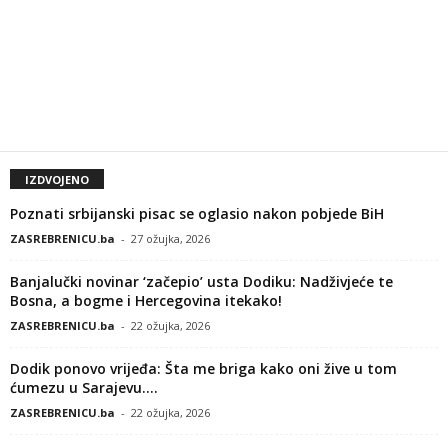
IZDVOJENO
Poznati srbijanski pisac se oglasio nakon pobjede BiH
ZASREBRENICU.ba
-
27 ožujka, 2026
Banjalučki novinar ‘začepio’ usta Dodiku: Nadživjeće te
Bosna, a bogme i Hercegovina itekako!
ZASREBRENICU.ba
-
22 ožujka, 2026
Dodik ponovo vrijeđa: Šta me briga kako oni žive u tom
ćumezu u Sarajevu....
ZASREBRENICU.ba
-
22 ožujka, 2026