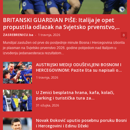
BRITANSKI GUARDIAN PIŠE: Italija je opet
propustila odlazak na Svjetsko prvenstvo,...
ZASREBRENICU.ba
-
1 travnja, 2026
0
Mundijal zaslužen od prve do posljednje minute Bosna i Hercegovina izborila
je plasman na Svjetsko prvenstvo 2026. godine pobjedom nad Italijom u
izvođenju jedanaesteraca rezultatom...
AUSTRIJSKI MEDIJI ODUŠEVLJENI BOSNOM I
HERCEGOVINOM: Pazite šta su napisali o...
1 travnja, 2026
U Zenici besplatna hrana, kafa, kolači,
parking i turistička tura za...
31 ožujka, 2026
Novak Đoković uputio posebnu poruku Bosni
i Hercegovini i Edinu Džeki