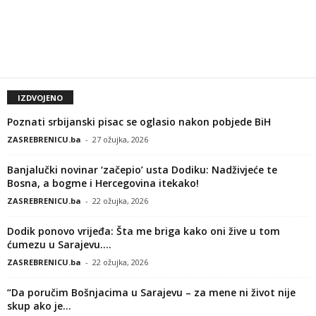
IZDVOJENO
Poznati srbijanski pisac se oglasio nakon pobjede BiH
ZASREBRENICU.ba
-
27 ožujka, 2026
Banjalučki novinar ‘začepio’ usta Dodiku: Nadživjeće te
Bosna, a bogme i Hercegovina itekako!
ZASREBRENICU.ba
-
22 ožujka, 2026
Dodik ponovo vrijeđa: Šta me briga kako oni žive u tom
ćumezu u Sarajevu....
ZASREBRENICU.ba
-
22 ožujka, 2026
“Da poručim Bošnjacima u Sarajevu – za mene ni život nije
skup ako je...