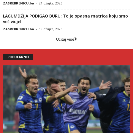
ZASREBRENICU.ba
-
21 ožujka, 2026
LAGUMDŽIJA PODIGAO BURU: To je opasna matrica koju smo
već vidjeli
ZASREBRENICU.ba
-
19 ožujka, 2026
Učitaj više
POPULARNO