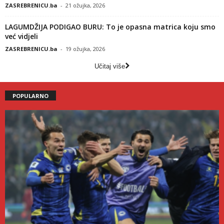
ZASREBRENICU.ba
-
21 ožujka, 2026
LAGUMDŽIJA PODIGAO BURU: To je opasna matrica koju smo
već vidjeli
ZASREBRENICU.ba
-
19 ožujka, 2026
Učitaj više
POPULARNO