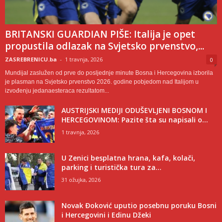
BRITANSKI GUARDIAN PIŠE: Italija je opet
propustila odlazak na Svjetsko prvenstvo,...
ZASREBRENICU.ba
-
1 travnja, 2026
0
Mundijal zaslužen od prve do posljednje minute Bosna i Hercegovina izborila
je plasman na Svjetsko prvenstvo 2026. godine pobjedom nad Italijom u
izvođenju jedanaesteraca rezultatom...
AUSTRIJSKI MEDIJI ODUŠEVLJENI BOSNOM I
HERCEGOVINOM: Pazite šta su napisali o...
1 travnja, 2026
U Zenici besplatna hrana, kafa, kolači,
parking i turistička tura za...
31 ožujka, 2026
Novak Đoković uputio posebnu poruku Bosni
i Hercegovini i Edinu Džeki