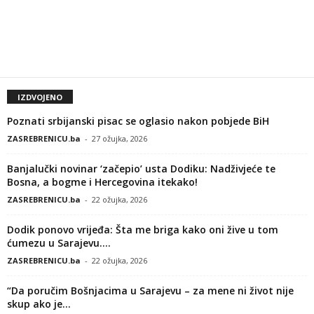
IZDVOJENO
Poznati srbijanski pisac se oglasio nakon pobjede BiH
ZASREBRENICU.ba
-
27 ožujka, 2026
Banjalučki novinar ‘začepio’ usta Dodiku: Nadživjeće te
Bosna, a bogme i Hercegovina itekako!
ZASREBRENICU.ba
-
22 ožujka, 2026
Dodik ponovo vrijeđa: Šta me briga kako oni žive u tom
ćumezu u Sarajevu....
ZASREBRENICU.ba
-
22 ožujka, 2026
“Da poručim Bošnjacima u Sarajevu – za mene ni život nije
skup ako je...