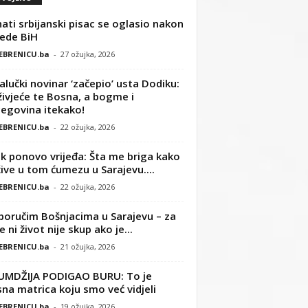
ati srbijanski pisac se oglasio nakon
ede BiH
EBRENICU.ba
-
27 ožujka, 2026
alučki novinar ‘začepio’ usta Dodiku:
ivjeće te Bosna, a bogme i
egovina itekako!
EBRENICU.ba
-
22 ožujka, 2026
k ponovo vrijeđa: Šta me briga kako
žive u tom ćumezu u Sarajevu....
EBRENICU.ba
-
22 ožujka, 2026
poručim Bošnjacima u Sarajevu – za
 ni život nije skup ako je...
EBRENICU.ba
-
21 ožujka, 2026
UMDŽIJA PODIGAO BURU: To je
na matrica koju smo već vidjeli
EBRENICU.ba
-
19 ožujka, 2026