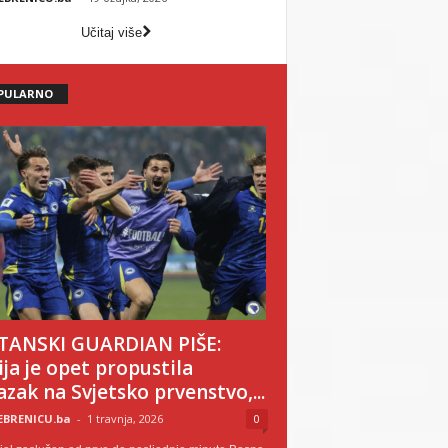
Učitaj više
PULARNO
TANSKI GUARDIAN PIŠE:
lija je opet propustila
azak na Svjetsko prvenstvo,...
EBRENICU.ba
-
1 travnja, 2026
0