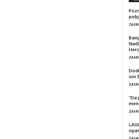
Pozn
pobj
ZASR
Banj
Nadž
Herc
ZASR
Dodi
oni 
ZASR
“Da 
mene
ZASR
LAG
opas
ZASR