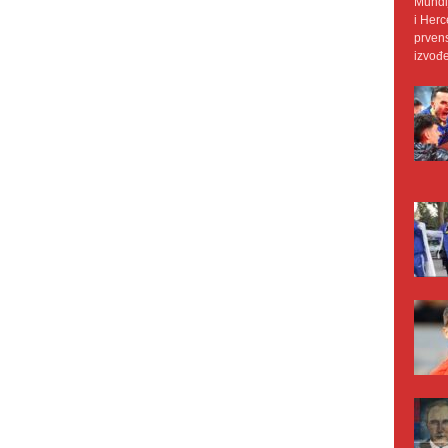
Mundij
i Herc
prvens
izvođe