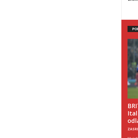
PO
BRI
Ita
odl
ZASR