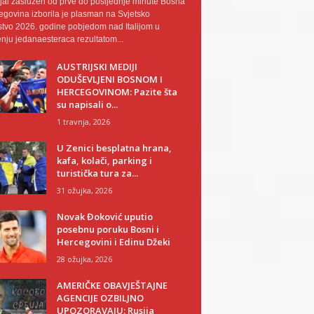
al zaslužen od prve do posljednje minute Bosna
egovina izborila je plasman na Svjetsko
tvo 2026. godine pobjedom nad Italijom u
nju jedanaesteraca rezultatom...
AUSTRIJSKI MEDIJI
ODUŠEVLJENI BOSNOM I
HERCEGOVINOM: Pazite šta
su napisali o...
1 travnja, 2026
U Zenici besplatna hrana,
kafa, kolači, parking i
turistička tura za...
31 ožujka, 2026
Novak Đoković uputio
posebnu poruku Bosni i
Hercegovini i Edinu Džeki
28 ožujka, 2026
AMERIČKE OBAVJEŠTAJNE
AGENCIJE OZBILJNO
UPOZORAVAJU: Rusija