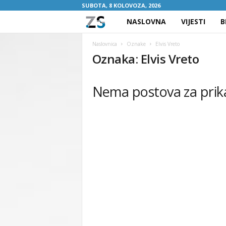
SUBOTA, 8 KOLOVOZA, 2026
NASLOVNA
VIJESTI
B
Z
A
Naslovnica
Oznake
Elvis Vreto
Oznaka: Elvis Vreto
S
Nema postova za prik
R
E
B
R
E
N
I