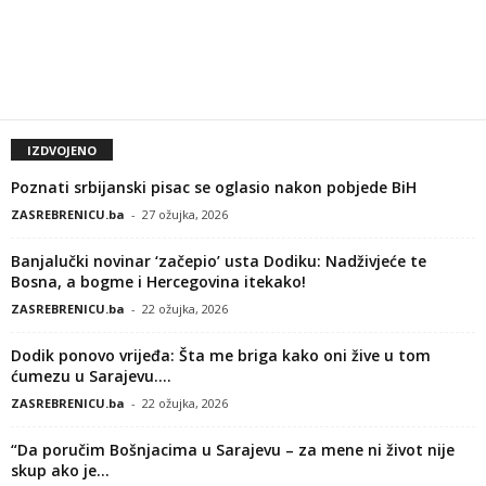
IZDVOJENO
Poznati srbijanski pisac se oglasio nakon pobjede BiH
ZASREBRENICU.ba
-
27 ožujka, 2026
Banjalučki novinar ‘začepio’ usta Dodiku: Nadživjeće te
Bosna, a bogme i Hercegovina itekako!
ZASREBRENICU.ba
-
22 ožujka, 2026
Dodik ponovo vrijeđa: Šta me briga kako oni žive u tom
ćumezu u Sarajevu....
ZASREBRENICU.ba
-
22 ožujka, 2026
“Da poručim Bošnjacima u Sarajevu – za mene ni život nije
skup ako je...