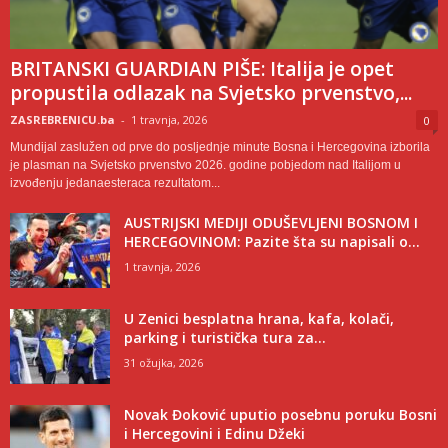
BRITANSKI GUARDIAN PIŠE: Italija je opet
propustila odlazak na Svjetsko prvenstvo,...
ZASREBRENICU.ba
-
1 travnja, 2026
0
Mundijal zaslužen od prve do posljednje minute Bosna i Hercegovina izborila
je plasman na Svjetsko prvenstvo 2026. godine pobjedom nad Italijom u
izvođenju jedanaesteraca rezultatom...
AUSTRIJSKI MEDIJI ODUŠEVLJENI BOSNOM I
HERCEGOVINOM: Pazite šta su napisali o...
1 travnja, 2026
U Zenici besplatna hrana, kafa, kolači,
parking i turistička tura za...
31 ožujka, 2026
Novak Đoković uputio posebnu poruku Bosni
i Hercegovini i Edinu Džeki