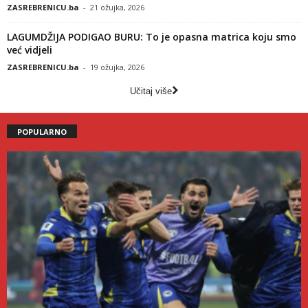
ZASREBRENICU.ba
-
21 ožujka, 2026
LAGUMDŽIJA PODIGAO BURU: To je opasna matrica koju smo
već vidjeli
ZASREBRENICU.ba
-
19 ožujka, 2026
Učitaj više
POPULARNO