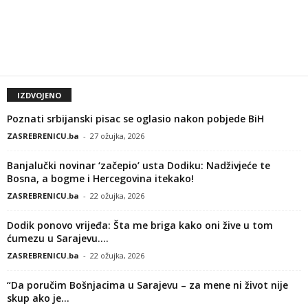
IZDVOJENO
Poznati srbijanski pisac se oglasio nakon pobjede BiH
ZASREBRENICU.ba
-
27 ožujka, 2026
Banjalučki novinar ‘začepio’ usta Dodiku: Nadživjeće te
Bosna, a bogme i Hercegovina itekako!
ZASREBRENICU.ba
-
22 ožujka, 2026
Dodik ponovo vrijeđa: Šta me briga kako oni žive u tom
ćumezu u Sarajevu....
ZASREBRENICU.ba
-
22 ožujka, 2026
“Da poručim Bošnjacima u Sarajevu – za mene ni život nije
skup ako je...