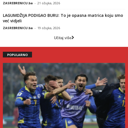
ZASREBRENICU.ba
-
21 ožujka, 2026
LAGUMDŽIJA PODIGAO BURU: To je opasna matrica koju smo
već vidjeli
ZASREBRENICU.ba
-
19 ožujka, 2026
Učitaj više
POPULARNO