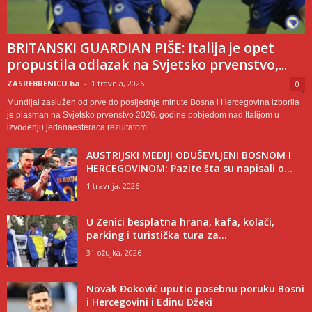
BRITANSKI GUARDIAN PIŠE: Italija je opet
propustila odlazak na Svjetsko prvenstvo,...
ZASREBRENICU.ba
-
1 travnja, 2026
0
Mundijal zaslužen od prve do posljednje minute Bosna i Hercegovina izborila
je plasman na Svjetsko prvenstvo 2026. godine pobjedom nad Italijom u
izvođenju jedanaesteraca rezultatom...
AUSTRIJSKI MEDIJI ODUŠEVLJENI BOSNOM I
HERCEGOVINOM: Pazite šta su napisali o...
1 travnja, 2026
U Zenici besplatna hrana, kafa, kolači,
parking i turistička tura za...
31 ožujka, 2026
Novak Đoković uputio posebnu poruku Bosni
i Hercegovini i Edinu Džeki