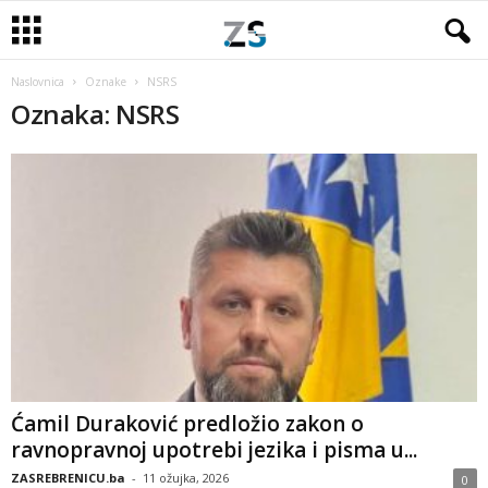
Naslovnica
Oznake
NSRS
Oznaka: NSRS
Ćamil Duraković predložio zakon o
ravnopravnoj upotrebi jezika i pisma u...
ZASREBRENICU.ba
-
11 ožujka, 2026
0