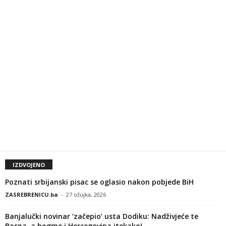
IZDVOJENO
Poznati srbijanski pisac se oglasio nakon pobjede BiH
ZASREBRENICU.ba
-
27 ožujka, 2026
Banjalučki novinar ‘začepio’ usta Dodiku: Nadživjeće te
Bosna, a bogme i Hercegovina itekako!