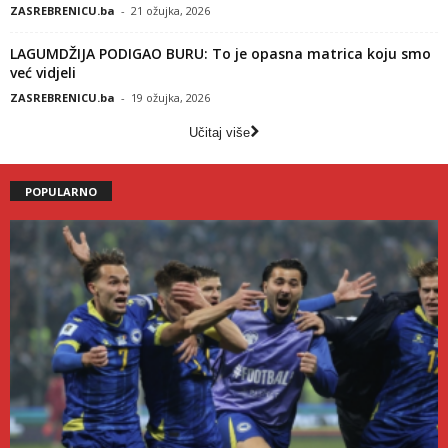
ZASREBRENICU.ba
-
21 ožujka, 2026
LAGUMDŽIJA PODIGAO BURU: To je opasna matrica koju smo
već vidjeli
ZASREBRENICU.ba
-
19 ožujka, 2026
Učitaj više
POPULARNO