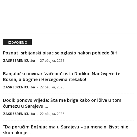
IZDVOJENO
Poznati srbijanski pisac se oglasio nakon pobjede BiH
ZASREBRENICU.ba
-
27 ožujka, 2026
Banjalučki novinar ‘začepio’ usta Dodiku: Nadživjeće te
Bosna, a bogme i Hercegovina itekako!
ZASREBRENICU.ba
-
22 ožujka, 2026
Dodik ponovo vrijeđa: Šta me briga kako oni žive u tom
ćumezu u Sarajevu....
ZASREBRENICU.ba
-
22 ožujka, 2026
“Da poručim Bošnjacima u Sarajevu – za mene ni život nije
skup ako je...