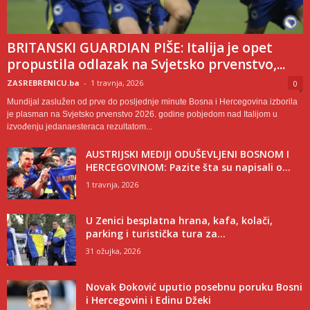
BRITANSKI GUARDIAN PIŠE: Italija je opet
propustila odlazak na Svjetsko prvenstvo,...
ZASREBRENICU.ba
-
1 travnja, 2026
0
Mundijal zaslužen od prve do posljednje minute Bosna i Hercegovina izborila
je plasman na Svjetsko prvenstvo 2026. godine pobjedom nad Italijom u
izvođenju jedanaesteraca rezultatom...
AUSTRIJSKI MEDIJI ODUŠEVLJENI BOSNOM I
HERCEGOVINOM: Pazite šta su napisali o...
1 travnja, 2026
U Zenici besplatna hrana, kafa, kolači,
parking i turistička tura za...
31 ožujka, 2026
Novak Đoković uputio posebnu poruku Bosni
i Hercegovini i Edinu Džeki